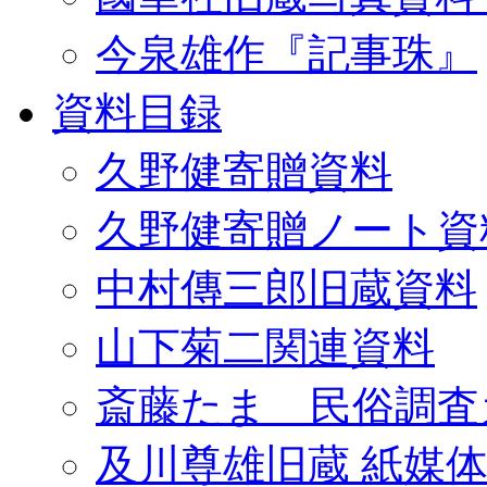
今泉雄作『記事珠』
資料目録
久野健寄贈資料
久野健寄贈ノート資
中村傳三郎旧蔵資料
山下菊二関連資料
斎藤たま 民俗調査
及川尊雄旧蔵 紙媒