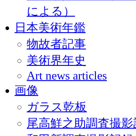
による）
日本美術年鑑
物故者記事
美術界年史
Art news articles
画像
ガラス乾板
尾高鮮之助調査撮影