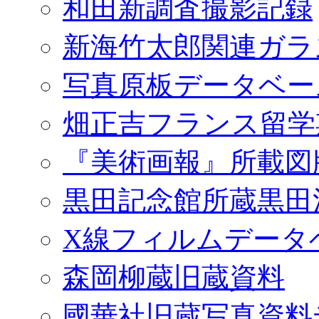
和田新調査撮影記録
新海竹太郎関連ガラ
写真原板データベー
畑正吉フランス留学
『美術画報』所載図
黒田記念館所蔵黒田
X線フィルムデータ
森岡柳蔵旧蔵資料
國華社旧蔵写真資料