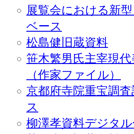
展覧会における新型
ベース
松島健旧蔵資料
笹木繁男氏主宰現代
（作家ファイル）
京都府寺院重宝調査
ス
柳澤孝資料デジタル