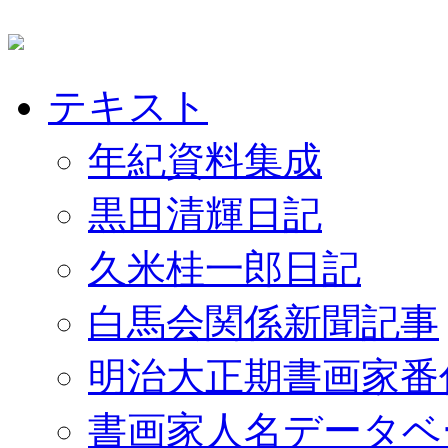
テキスト
年紀資料集成
黒田清輝日記
久米桂一郎日記
白馬会関係新聞記事
明治大正期書画家番
書画家人名データベ