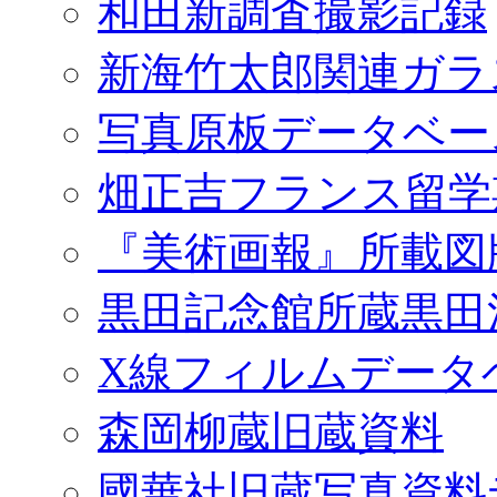
和田新調査撮影記録
新海竹太郎関連ガラ
写真原板データベー
畑正吉フランス留学
『美術画報』所載図
黒田記念館所蔵黒田
X線フィルムデータ
森岡柳蔵旧蔵資料
國華社旧蔵写真資料