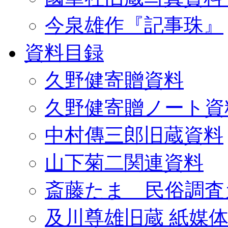
今泉雄作『記事珠』
資料目録
久野健寄贈資料
久野健寄贈ノート資
中村傳三郎旧蔵資料
山下菊二関連資料
斎藤たま 民俗調査
及川尊雄旧蔵 紙媒