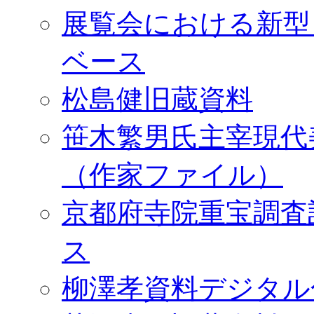
展覧会における新型
ベース
松島健旧蔵資料
笹木繁男氏主宰現代
（作家ファイル）
京都府寺院重宝調査
ス
柳澤孝資料デジタル