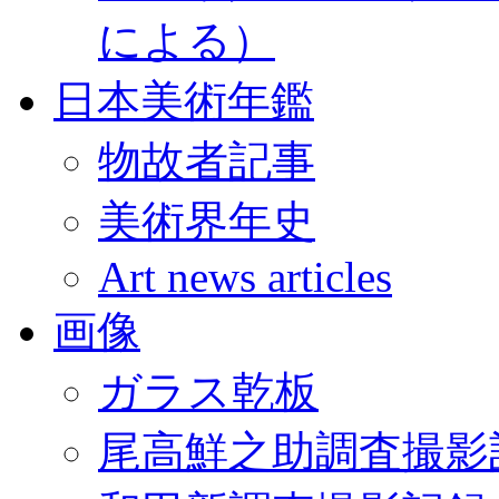
による）
日本美術年鑑
物故者記事
美術界年史
Art news articles
画像
ガラス乾板
尾高鮮之助調査撮影