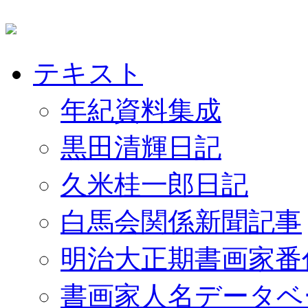
テキスト
年紀資料集成
黒田清輝日記
久米桂一郎日記
白馬会関係新聞記事
明治大正期書画家番
書画家人名データベ