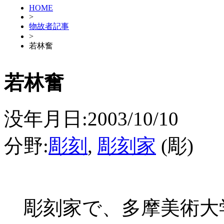
HOME
>
物故者記事
>
若林奮
若林奮
没年月日:2003/10/10
分野:
彫刻
,
彫刻家
(彫)
彫刻家で、多摩美術大