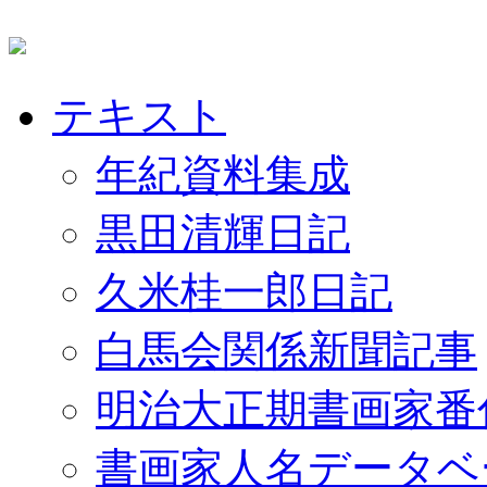
テキスト
年紀資料集成
黒田清輝日記
久米桂一郎日記
白馬会関係新聞記事
明治大正期書画家番
書画家人名データベ