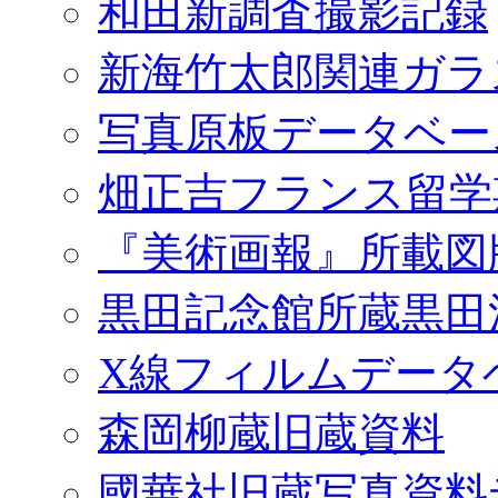
和田新調査撮影記録
新海竹太郎関連ガラ
写真原板データベー
畑正吉フランス留学
『美術画報』所載図
黒田記念館所蔵黒田
X線フィルムデータ
森岡柳蔵旧蔵資料
國華社旧蔵写真資料