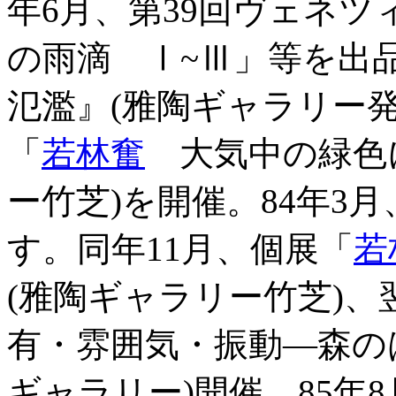
年6月、第39回ヴェネツ
の雨滴 Ⅰ~Ⅲ」等を出品
氾濫』(雅陶ギャラリー発
「
若林奮
大気中の緑色に
ー竹芝)を開催。84年3
す。同年11月、個展「
若
(雅陶ギャラリー竹芝)、
有・雰囲気・振動―森の
ギャラリー)開催。85年