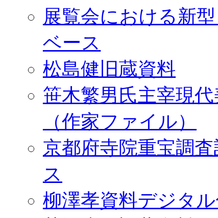
展覧会における新型
ベース
松島健旧蔵資料
笹木繁男氏主宰現代
（作家ファイル）
京都府寺院重宝調査
ス
柳澤孝資料デジタル