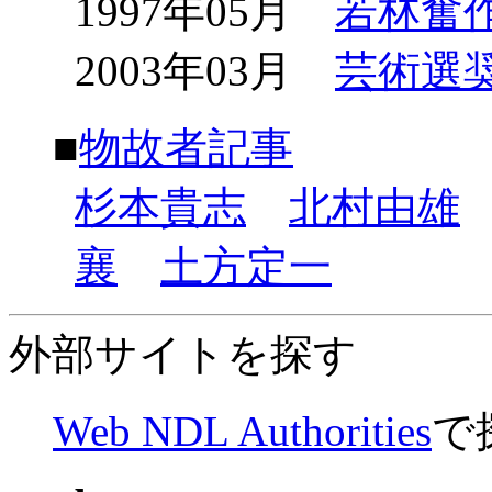
1997年05月
若林奮
2003年03月
芸術選
■
物故者記事
杉本貴志
北村由雄
襄
土方定一
外部サイトを探す
Web NDL Authorities
で