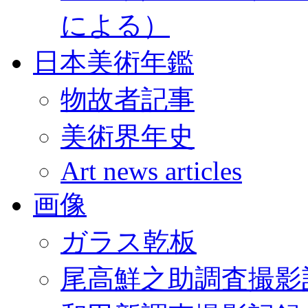
による）
日本美術年鑑
物故者記事
美術界年史
Art news articles
画像
ガラス乾板
尾高鮮之助調査撮影