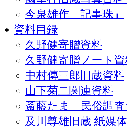
今泉雄作『記事珠』
資料目録
久野健寄贈資料
久野健寄贈ノート資
中村傳三郎旧蔵資料
山下菊二関連資料
斎藤たま 民俗調査
及川尊雄旧蔵 紙媒