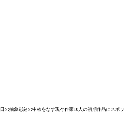
今日の抽象彫刻の中核をなす現存作家10人の初期作品にスポッ