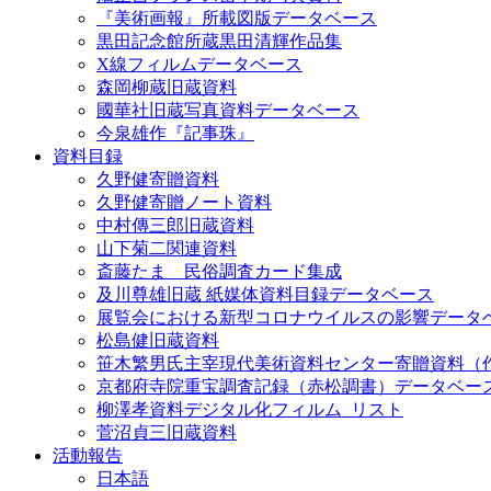
『美術画報』所載図版データベース
黒田記念館所蔵黒田清輝作品集
X線フィルムデータベース
森岡柳蔵旧蔵資料
國華社旧蔵写真資料データベース
今泉雄作『記事珠』
資料目録
久野健寄贈資料
久野健寄贈ノート資料
中村傳三郎旧蔵資料
山下菊二関連資料
斎藤たま 民俗調査カード集成
及川尊雄旧蔵 紙媒体資料目録データベース
展覧会における新型コロナウイルスの影響データ
松島健旧蔵資料
笹木繁男氏主宰現代美術資料センター寄贈資料（
京都府寺院重宝調査記録（赤松調書）データベー
柳澤孝資料デジタル化フィルム_リスト
菅沼貞三旧蔵資料
活動報告
日本語