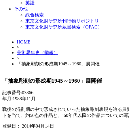
英語
その他
総合検索
東京文化財研究所刊行物リポジトリ
東京文化財研究所蔵書検索（OPAC）
HOME
>
美術界年史（彙報）
>
「抽象彫刻の形成期1945～1960」展開催
「抽象彫刻の形成期1945～1960」展開催
記事番号:03866
年月:1988年11月
戦後の混乱期の中で形成されていった抽象彫刻表現を辿る展覧
トを当て、約50点の作品と、’60年代以降の作品についての
登録日： 2014年04月14日