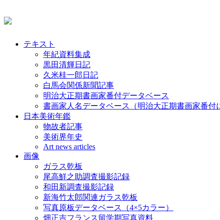
テキスト
年紀資料集成
黒田清輝日記
久米桂一郎日記
白馬会関係新聞記事
明治大正期書画家番付データベース
書画家人名データベース（明治大正期書画家番付
日本美術年鑑
物故者記事
美術界年史
Art news articles
画像
ガラス乾板
尾高鮮之助調査撮影記録
和田新調査撮影記録
新海竹太郎関連ガラス乾板
写真原板データベース（4×5カラー）
畑正吉フランス留学期写真資料