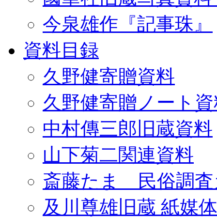
今泉雄作『記事珠』
資料目録
久野健寄贈資料
久野健寄贈ノート資
中村傳三郎旧蔵資料
山下菊二関連資料
斎藤たま 民俗調査
及川尊雄旧蔵 紙媒