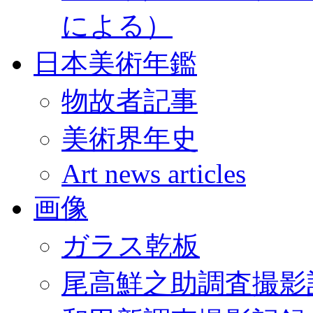
による）
日本美術年鑑
物故者記事
美術界年史
Art news articles
画像
ガラス乾板
尾高鮮之助調査撮影