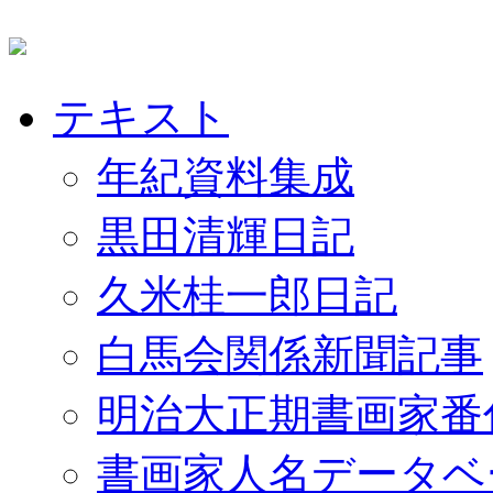
テキスト
年紀資料集成
黒田清輝日記
久米桂一郎日記
白馬会関係新聞記事
明治大正期書画家番
書画家人名データベ