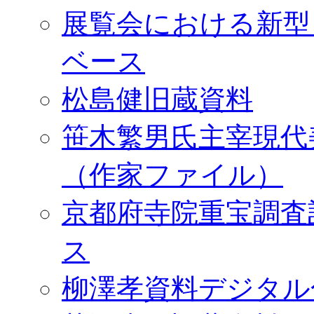
展覧会における新型
ベース
松島健旧蔵資料
笹木繁男氏主宰現代
（作家ファイル）
京都府寺院重宝調査
ス
柳澤孝資料デジタル