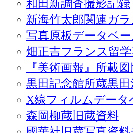
和田新調査撮影記録
新海竹太郎関連ガラ
写真原板データベー
畑正吉フランス留学
『美術画報』所載図
黒田記念館所蔵黒田
X線フィルムデータ
森岡柳蔵旧蔵資料
國華社旧蔵写真資料