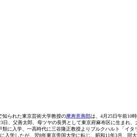
で知られた東京芸術大学教授の
摩寿意善郎
は、4月25日午前1
1)1月23日、父善太郎、母ツヤの長男として東京府麻布区に生ま
科甲類に入学、一高時代に三谷隆正教授よりブルクハルト「イタ
に入学したが、翌8年東京帝国大学に転じ、昭和11年3月、同