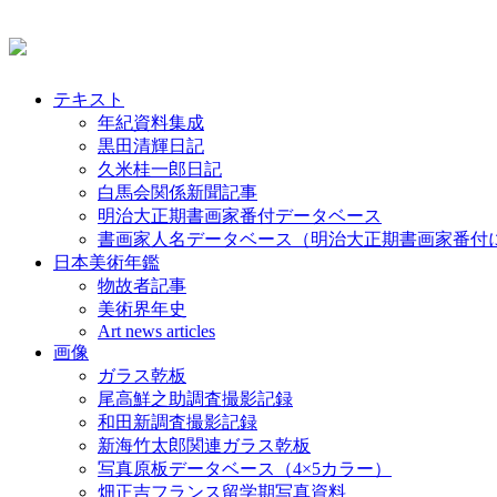
テキスト
年紀資料集成
黒田清輝日記
久米桂一郎日記
白馬会関係新聞記事
明治大正期書画家番付データベース
書画家人名データベース（明治大正期書画家番付
日本美術年鑑
物故者記事
美術界年史
Art news articles
画像
ガラス乾板
尾高鮮之助調査撮影記録
和田新調査撮影記録
新海竹太郎関連ガラス乾板
写真原板データベース（4×5カラー）
畑正吉フランス留学期写真資料