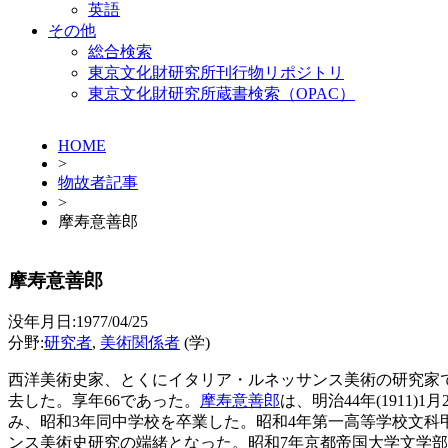
英語
その他
総合検索
東京文化財研究所刊行物リポジトリ
東京文化財研究所蔵書検索（OPAC）
HOME
>
物故者記事
>
摩寿意善郎
摩寿意善郎
没年月日:1977/04/25
分野:
研究者
,
美術関係者
(学)
西洋美術史家、とくにイタリア・ルネッサンス美術の研究家
去した。享年66であった。
摩寿意善郎
は、明治44年(191
み、昭和3年同中学校を卒業した。昭和4年第一高等学校文
ンス美術史研究の端緒となった。昭和7年京都帝国大学文学部