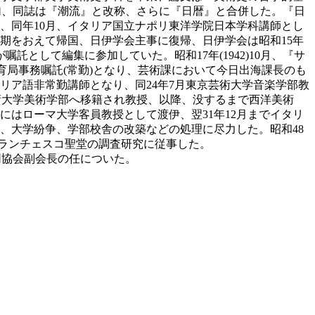
加、同誌は『潮流』と改称、さらに『日暦』と合併した。『日
、同年10月、イタリア国立ナポリ東洋学院日本学科講師とし
期をおえて帰国、日伊学会主事に復帰、日伊学会は昭和15年
として編集に参加していた。昭和17年(1942)10月、『サ
育局事務嘱託(常勤)となり、芸術課において今日出海課長のも
リア語非常勤講師となり、同24年7月東京芸術大学音楽学部教
芸術大学美術学部へ移籍され教授、以降、没するまで西洋美術
にはローマ大学客員教授として渡伊、翌31年12月までイタリ
間、大学紛争、学部校舎の改築などの処理に尽力した。昭和48
・フランチェスコ聖堂の調査研究に従事した。
は同協会副会長の任についた。