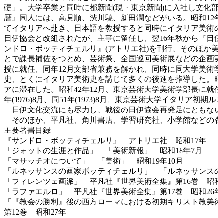
礎」。大学卒業と同時に都新聞(現・東京新聞)に入社し文
暦』同人には、高見順、渋川驍、新田潤などがいる。昭和12
てイタリアへ赴き、日本語を教授すると同時にイタリア美術の
日伊協会と改組されたが、主事に留任し、翌16年秋から『日伊
ンドロ・ボッティチェルリ』(アトリエ社)を刊行、そのほか
とで課長補佐をつとめ、芸術祭、全国巡回美術展などの企画実
授に就任、同年12月文部省兼務を解かれ、同時に同大学美術学
史、とくにイタリア美術史を講じて多くの後進を指導した。昭和
アに滞在した。昭和42年12月、東京芸術大学美術学部長に就
年(1976)8月、同51年(1973)8月、東京芸術大学イ
日伊文化交流にも尽力し、戦後の日伊協会再発足にともない、昭
そのほか、平凡社、角川書店、学習研究社、小学館などの
主要著書目録
『サンドロ・ボッティチェルリ』 アトリエ社 昭和17年
「ジォットの生涯と作品」 「美術新報」 昭和18年7月
「マサッチオについて」 「美術」 昭和19年10月
「ルネッサンスの画家ボッティチェルリ」 「ルネッサンスの
「フィレンツェ画派」 平凡社『世界美術全集』第16巻 昭和
「ラファエルロ」 平凡社『世界美術全集』第17巻 昭和26
「『教会の勝利』後の西方ローマにおける初期キリスト教美
第12巻 昭和27年