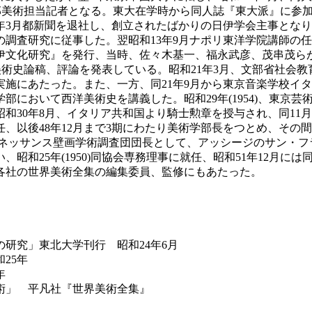
化部美術担当記者となる。東大在学時から同人誌『東大派』に参
年3月都新聞を退社し、創立されたばかりの日伊学会主事となり
調査研究に従事した。翌昭和13年9月ナポリ東洋学院講師の任
文化研究』を発行、当時、佐々木基一、福永武彦、茂串茂らが嘱託
美術史論稿、評論を発表している。昭和21年3月、文部省社会教
施にあたった。また、一方、同21年9月から東京音楽学校イタ
部において西洋美術史を講義した。昭和29年(1954)、東京
30年8月、イタリア共和国より騎士勲章を授与され、同11月
任、以後48年12月まで3期にわたり美術学部長をつとめ、その
タリア初期ルネッサンス壁画学術調査団団長として、アッシージのサン
和25年(1950)同協会専務理事に就任、昭和51年12月に
各社の世界美術全集の編集委員、監修にもあたった。
研究」東北大学刊行 昭和24年6月
25年
年
術」 平凡社『世界美術全集』