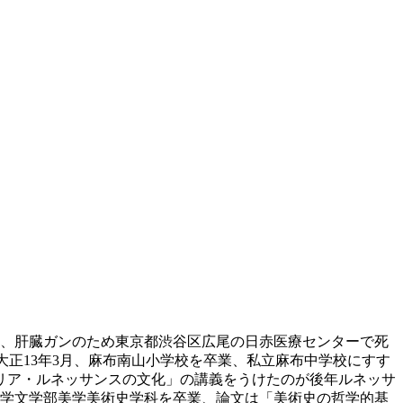
0時、肝臓ガンのため東京都渋谷区広尾の日赤医療センターで死
れ、大正13年3月、麻布南山小学校を卒業、私立麻布中学校にすす
リア・ルネッサンスの文化」の講義をうけたのが後年ルネッサ
大学文学部美学美術史学科を卒業、論文は「美術史の哲学的基