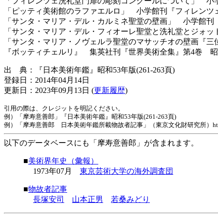
「フィレンツェ洗礼堂門扉の彫刻コンクールについて」 小学
「ピッティ美術館のラファエルロ」 小学館刊『フィレンツェ
「サンタ・マリア・デル・カルミネ聖堂の壁画」 小学館刊『
「サンタ・マリア・デル・フィオーレ聖堂と洗礼堂とジォット
「サンタ・マリア・ノヴェルラ聖堂のマサッチオの壁画『三位
『ボッティチェルリ』 集英社刊『世界美術全集』第4巻 昭
出 典：『日本美術年鑑』昭和53年版(261-263頁)
登録日：2014年04月14日
更新日：2023年09月13日 (
更新履歴
)
引用の際は、クレジットを明記ください。
例）「摩寿意善郎」『日本美術年鑑』昭和53年版(261-263頁)
例）「摩寿意善郎 日本美術年鑑所載物故者記事」（東京文化財研究所）https://www.tobunk
以下のデータベースにも「摩寿意善郎」が含まれます。
■
美術界年史（彙報）
1973年07月
東京芸術大学の海外調査団
■
物故者記事
長塚安司
山本正男
若桑みどり