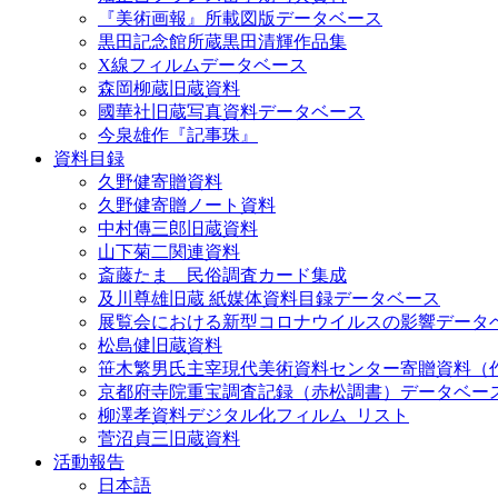
『美術画報』所載図版データベース
黒田記念館所蔵黒田清輝作品集
X線フィルムデータベース
森岡柳蔵旧蔵資料
國華社旧蔵写真資料データベース
今泉雄作『記事珠』
資料目録
久野健寄贈資料
久野健寄贈ノート資料
中村傳三郎旧蔵資料
山下菊二関連資料
斎藤たま 民俗調査カード集成
及川尊雄旧蔵 紙媒体資料目録データベース
展覧会における新型コロナウイルスの影響データ
松島健旧蔵資料
笹木繁男氏主宰現代美術資料センター寄贈資料（
京都府寺院重宝調査記録（赤松調書）データベー
柳澤孝資料デジタル化フィルム_リスト
菅沼貞三旧蔵資料
活動報告
日本語