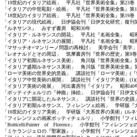
「19世紀のイタリア絵画」 平凡社『世界美術全集』第23巻 
「イタリアの中世彫刻・絵画」 平凡社『世界美術全集』第13
「18世紀のイタリア絵画」 平凡社『世界美術全集』第19巻 
「イタリアの現代絵画」 日伊協会刊「日伊文化研究」復刊第
『ルネサンス』 みすず書房 昭和30年
「イタリア・ルネサンスの開花」 平凡社『名画全集』 昭和
「イタリア・ルネサンスの展開」 平凡社『名画全集』 昭和
「マサッチオ=マンリーノ問題の再検討」 美学会刊「美学」第
「レオナルドとその周辺」 筑摩書房刊『世界の歴史』第9巻
「イタリア初期ルネサンス美術」 角川版『世界美術全集』第3
「イタリア盛期ルネサンス美術」 角川版『世界美術全集』第3
「ローマ美術の世界史的意義」 講談社刊「ローマ美術」(『世
「イタリア中世美術の展開」 講談社刊「イタリア美術」(1)(
「イタリア美術の発展」 河出書房刊『イタリア』 昭和40
「ボッティチェルリの『神曲』挿絵」 日伊協会刊「日伊文化
「イタリアに開花したルネサンス」 講談社刊「世界の史蹟」
「イタリア初期ルネサンス、フィレンツェ絵画」 学研版『大系
「16世紀のイタリア美術」 学研版『大系世界の美術』(ルネサ
「フィレンツェの画家ボッティチェルリ」 小学館刊『フィレ
「Botticelli:Painter of Florence」 小学館刊『フィ
「ミケランジェロの『聖家族』」 小学館刊『フィレンツェの