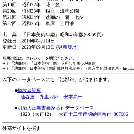
第19回 昭和32年 花 笠
第20回 昭和33年 銀座 浅草公園
第21回 昭和34年 盆踊の一隅 七夕
第22回 昭和35年 車庫 土用浪
出 典：『日本美術年鑑』昭和45年版(68-69頁)
登録日：2014年04月14日
更新日：2023年09月13日 (
更新履歴
)
引用の際は、クレジットを明記ください。
例）「池部鈞」『日本美術年鑑』昭和45年版(68-69頁)
例）「池部鈞 日本美術年鑑所載物故者記事」（東京文化財研究所）https://www.tobunken
以下のデータベースにも「池部鈞」が含まれます。
■
物故者記事
油谷達
九里四郎
安本亮一
■
明治大正期書画家番付データベース
1923（大正12）
大正十二年帝國絵画番付_807086
外部サイトを探す