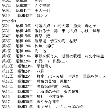
第6回 昭和38年 勝鬨
第7回 昭和39年 ふぐ提燈
第9回 昭和41年 美人一列
第10回 昭和42年 鶏と犬
(一水会)
第2回 昭和13年 村落の娘 山村の娘 漁夫 母と子
第3回 昭和14年 眠れる子 港 東北の娘 小妓 煙草
第4回 昭和15年 宵祭 鰹
第5回 昭和16年 温泉場 伊豆の海 枯野
第6回 昭和17年 釣魚 湯町
第7回 昭和18年 海 池
第8回 昭和21年 軍鶏を飼う人 甘藷の収穫 村の小学生
第9回 昭和22年 作品(一) 作品(二)
第10回 昭和23年 学校帰り
第11回 昭和24年 花見
第12回 昭和25年 舞扇 はらみ猫 老巡査 軍鶏を飼う人
第13回 昭和26年 村角力見物 縄飛び
第14回 昭和27年 勝負師(闘鶏) 潮風
第15回 昭和28年 北海道の子供 浜の祭礼
第16回 昭和29年 祭礼 漫才泰平
第17回 昭和30年 賑やかな連中
第18回 昭和31年 雨あがり おもちゃ屋の娘