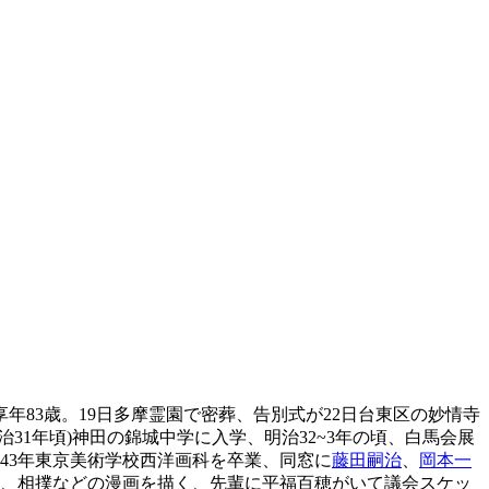
享年83歳。19日多摩霊園で密葬、告別式が22日台東区の妙情寺
明治31年頃)神田の錦城中学に入学、明治32~3年の頃、白馬会展
43年東京美術学校西洋画科を卒業、同窓に
藤田嗣治
、
岡本一
会、相撲などの漫画を描く、先輩に平福百穂がいて議会スケッ