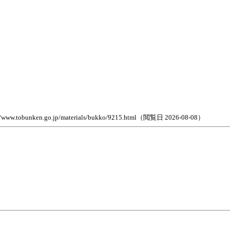
.go.jp/materials/bukko/9215.html（閲覧日 2026-08-08）