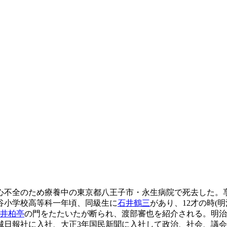
5分、心不全のため療養中の東京都八王子市・永生病院で死去した。
谷小学校高等科一年頃、同級生に
石井鶴三
があり、12才の時(
井柏亭
の門をたたいたが断られ、渡部審也を紹介される。明治
京城日報社に入社、大正3年国民新聞に入社して政治、社会、議