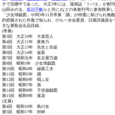
チで活躍中であった。大正5年には、漫画誌「トバエ」が創刊さ
山田みのる、
前川千帆
らと共に)などの各創刊号に参加執筆し
「少女球戯図」や同5年11月帝展「踊」が特選に挙げられ無
約把握された作風で知られ、のち一水会委員、日展評議員をつ
主な展覧会出品目録。
(帝展)
第3回 大正10年 大道芸人
第4回 大正11年 夜角力
第5回 大正13年 先生と生徒
第6回 大正14年 仮装
第7回 昭和元年 名古屋万歳
第9回 昭和3年 少女球戯図
第10回 昭和4年 線路工夫
第11回 昭和5年 踊
第12回 昭和6年 唄ふ女
第13回 昭和7年 孫
第14回 昭和8年 子供遊戯図
第15回 昭和9年 落花
(文展)
第4回 昭和16年 島の女
第5回 昭和17年 対峙