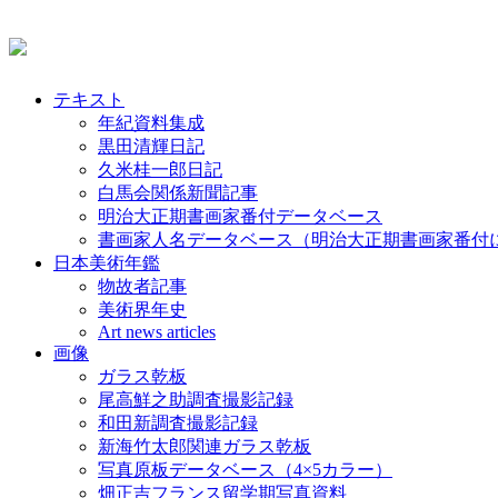
テキスト
年紀資料集成
黒田清輝日記
久米桂一郎日記
白馬会関係新聞記事
明治大正期書画家番付データベース
書画家人名データベース（明治大正期書画家番付
日本美術年鑑
物故者記事
美術界年史
Art news articles
画像
ガラス乾板
尾高鮮之助調査撮影記録
和田新調査撮影記録
新海竹太郎関連ガラス乾板
写真原板データベース（4×5カラー）
畑正吉フランス留学期写真資料