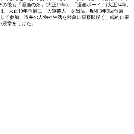
後も「漫画の畑」(大正11年)、「漫画ボーイ」(大正14年、
、大正10年帝展に「大道芸人」を出品、昭和3年9回帝展
として参加、市井の人物や生活を対象に観察眼鋭く、端的に要
小綬章をうけた。