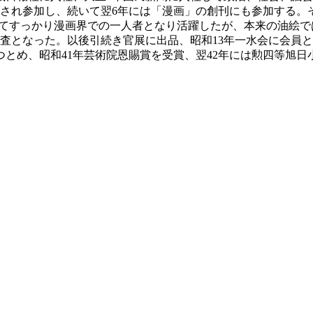
れ参加し、続いて翌6年には「漫画」の創刊にも参加する。その
てすっかり漫画界での一人者となり活躍したが、本来の油絵では
鑑査となった。以後引続き官展に出品、昭和13年一水会に会員
とめ、昭和41年芸術院恩賜賞を受賞、翌42年には勲四等旭日