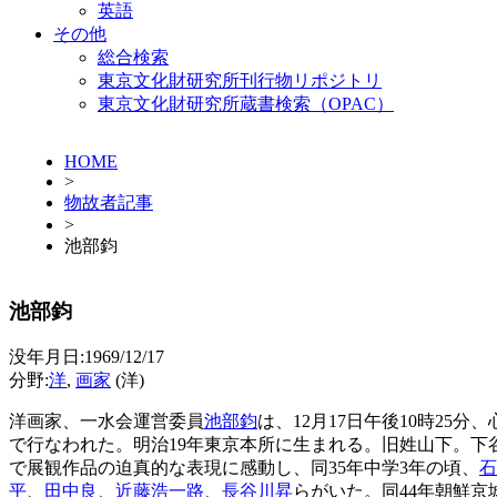
英語
その他
総合検索
東京文化財研究所刊行物リポジトリ
東京文化財研究所蔵書検索（OPAC）
HOME
>
物故者記事
>
池部鈞
池部鈞
没年月日:1969/12/17
分野:
洋
,
画家
(洋)
洋画家、一水会運営委員
池部鈞
は、12月17日午後10時2
で行なわれた。明治19年東京本所に生まれる。旧姓山下。下
で展観作品の迫真的な表現に感動し、同35年中学3年の頃、
石
平
、
田中良
、
近藤浩一路
、
長谷川昇
らがいた。同44年朝鮮