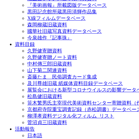
『美術画報』所載図版データベース
黒田記念館所蔵黒田清輝作品集
X線フィルムデータベース
森岡柳蔵旧蔵資料
國華社旧蔵写真資料データベース
今泉雄作『記事珠』
資料目録
久野健寄贈資料
久野健寄贈ノート資料
中村傳三郎旧蔵資料
山下菊二関連資料
斎藤たま 民俗調査カード集成
及川尊雄旧蔵 紙媒体資料目録データベース
展覧会における新型コロナウイルスの影響データ
松島健旧蔵資料
笹木繁男氏主宰現代美術資料センター寄贈資料（
京都府寺院重宝調査記録（赤松調書）データベー
柳澤孝資料デジタル化フィルム_リスト
菅沼貞三旧蔵資料
活動報告
日本語