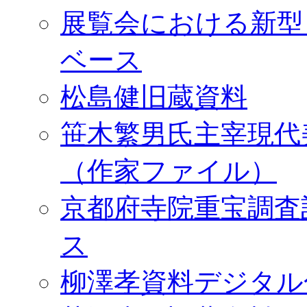
展覧会における新型
ベース
松島健旧蔵資料
笹木繁男氏主宰現代
（作家ファイル）
京都府寺院重宝調査
ス
柳澤孝資料デジタル