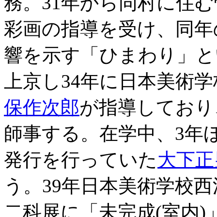
務。31年から同村に住む
彩画の指導を受け、同年
響を示す「ひまわり」と
上京し34年に日本美術
保作次郎
が指導しており
師事する。在学中、3年
発行を行っていた
大下正
う。39年日本美術学校西洋
二科展に「未完成(室内)