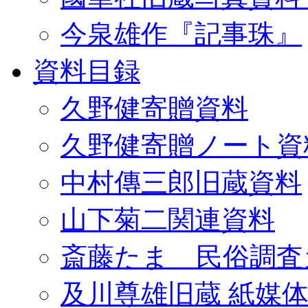
今泉雄作『記事珠』
資料目録
久野健寄贈資料
久野健寄贈ノート資
中村傳三郎旧蔵資料
山下菊二関連資料
斎藤たま 民俗調査
及川尊雄旧蔵 紙媒