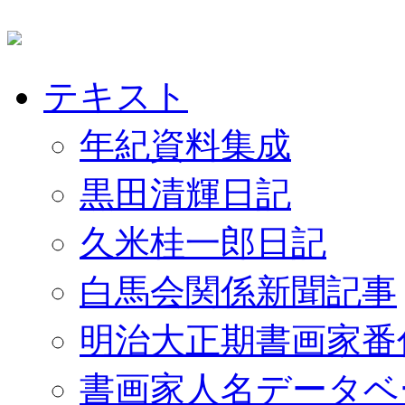
テキスト
年紀資料集成
黒田清輝日記
久米桂一郎日記
白馬会関係新聞記事
明治大正期書画家番
書画家人名データベ