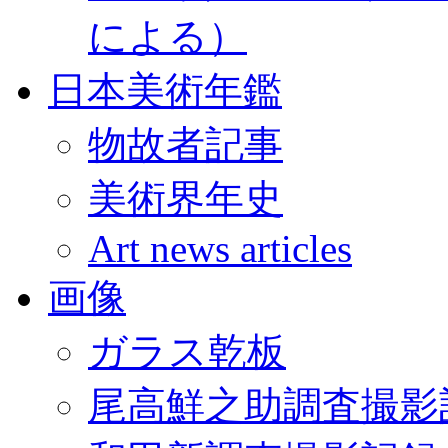
による）
日本美術年鑑
物故者記事
美術界年史
Art news articles
画像
ガラス乾板
尾高鮮之助調査撮影