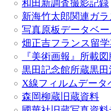
和田新調査撮影記録
新海竹太郎関連ガラ
写真原板データベー
畑正吉フランス留学
『美術画報』所載図
黒田記念館所蔵黒田
X線フィルムデータ
森岡柳蔵旧蔵資料
國華社旧蔵写真資料