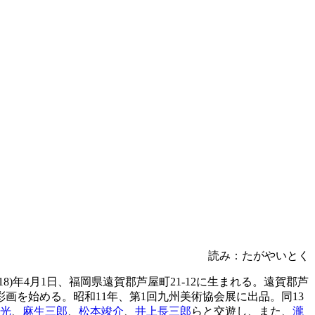
読み：たがやいとく
8)年4月1日、福岡県遠賀郡芦屋町21-12に生まれる。遠賀郡芦
を始める。昭和11年、第1回九州美術協会展に出品。同13
光
、
麻生三郎
、
松本竣介
、
井上長三郎
らと交遊し、また、
瀧