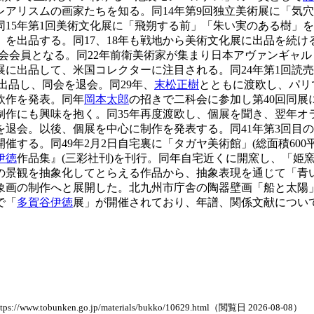
レアリスムの画家たちを知る。同14年第9回独立美術展に「気
15年第1回美術文化展に「飛朔する前」「朱い実のある樹」を
出品する。同17、18年も戦地から美術文化展に出品を続ける
協会会員となる。同22年前衛美術家が集まり日本アヴァンギャ
に出品して、米国コレクターに注目される。同24年第1回読売
を出品し、同会を退会。同29年、
末松正樹
とともに渡欧し、パリ
欧作を発表。同年
岡本太郎
の招きで二科会に参加し第40回同展
制作にも興味を抱く。同35年再度渡欧し、個展を聞き、翌年オ
を退会。以後、個展を中心に制作を発表する。同41年第3回目
催する。同49年2月2日自宅裏に「タガヤ美術館」(総面積600
伊徳
作品集』(三彩社刊)を刊行。同年自宅近くに開窯し、「姫
の景観を抽象化してとらえる作品から、抽象表現を通じて「青
象画の制作へと展開した。北九州市庁舎の陶器壁画「船と太陽
で「
多賀谷伊徳
展」が開催されており、年譜、関係文献につい
en.go.jp/materials/bukko/10629.html（閲覧日 2026-08-08）