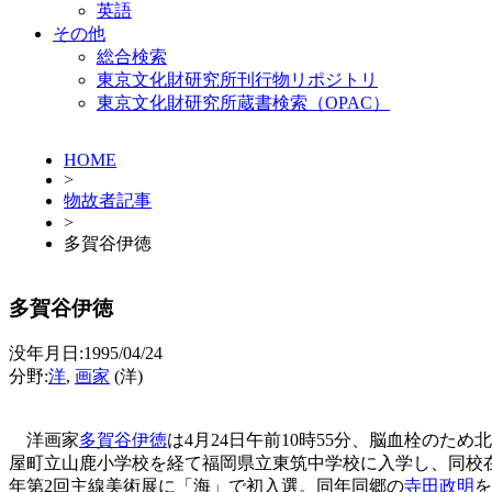
英語
その他
総合検索
東京文化財研究所刊行物リポジトリ
東京文化財研究所蔵書検索（OPAC）
HOME
>
物故者記事
>
多賀谷伊徳
多賀谷伊徳
没年月日:1995/04/24
分野:
洋
,
画家
(洋)
洋画家
多賀谷伊徳
は4月24日午前10時55分、脳血栓のため
屋町立山鹿小学校を経て福岡県立東筑中学校に入学し、同校在
年第2回主線美術展に「海」で初入選。同年同郷の
寺田政明
を