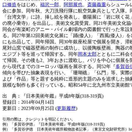
口修造
をはじめ、
福沢一郎
、
阿部展也
、
斎藤義重
らシュール
会に参加。同年秋、大刀洗飛行隊に航空気象兵として入隊。同
「台湾文学」に詩、挿し絵を発表し、臺陽展に「岩に咲く花」を
の廃小乗寺)」を出品し、美術文化賞受賞。同21年美術文化
同会が有楽町のアニー・パイル劇場内の図書館で行った常設展
る。同27年第12回美術文化展に「踊(倭人)」「西風(倭人)」
にも出品して、同年帰国。同30年銀座松屋で個展を開き、滞
尾対山窯で磁器壁画の制作に成功し、以後陶板壁画、陶器の
エジプト等を巡って帰国する。同年
岡本太郎
とともに二科会
て帰国。その後も2、3年おきに渡欧し、パリを中心に個展を開
から現代までのヨーロッパ版画を展示する。同52年『
多賀谷
傾向を帯びた抽象表現を行い、「珊瑚礁」「仏門」等、実際
よび「作品」等と題する純粋に造形的主題のみを追求した抽
規模な制作も多く行っている。昭和54年に北九州市立美術館
出 典：『日本美術年鑑』平成8年版(318-319頁)
登録日：2014年04月14日
更新日：2023年09月25日 (
更新履歴
)
引用の際は、クレジットを明記ください。
例）「多賀谷伊徳」『日本美術年鑑』平成8年版(318-319頁)
例）「多賀谷伊徳 日本美術年鑑所載物故者記事」（東京文化財研究所）https://www.tobunk