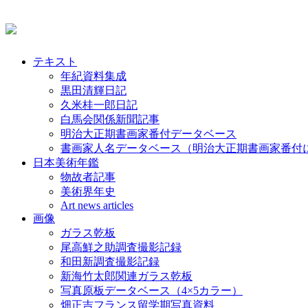
テキスト
年紀資料集成
黒田清輝日記
久米桂一郎日記
白馬会関係新聞記事
明治大正期書画家番付データベース
書画家人名データベース（明治大正期書画家番付
日本美術年鑑
物故者記事
美術界年史
Art news articles
画像
ガラス乾板
尾高鮮之助調査撮影記録
和田新調査撮影記録
新海竹太郎関連ガラス乾板
写真原板データベース（4×5カラー）
畑正吉フランス留学期写真資料