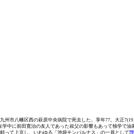
北九州市八幡区西の萩原中央病院で死去した。享年77。大正7(191
学中に前田寛治の友人であった叔父の影響もあって独学で油彩画
頼って上京し、いわゆる「池袋モンパルナス」の一員として
靉