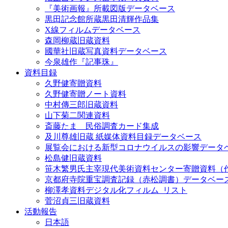
『美術画報』所載図版データベース
黒田記念館所蔵黒田清輝作品集
X線フィルムデータベース
森岡柳蔵旧蔵資料
國華社旧蔵写真資料データベース
今泉雄作『記事珠』
資料目録
久野健寄贈資料
久野健寄贈ノート資料
中村傳三郎旧蔵資料
山下菊二関連資料
斎藤たま 民俗調査カード集成
及川尊雄旧蔵 紙媒体資料目録データベース
展覧会における新型コロナウイルスの影響データ
松島健旧蔵資料
笹木繁男氏主宰現代美術資料センター寄贈資料（
京都府寺院重宝調査記録（赤松調書）データベー
柳澤孝資料デジタル化フィルム_リスト
菅沼貞三旧蔵資料
活動報告
日本語