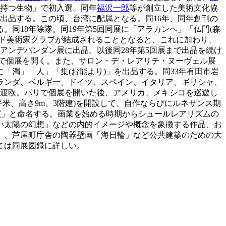
穴持つ生物」で初入選。同年
福沢一郎
等が創立した美術文化協
出品する。この頃、台湾に配属となる。同16年、同年創刊の
。同18年除隊。同19年第5回同展に「アラカンへ」「仏門(森
ルド美術家クラブが結成されることとなると、これに加わり、
アンデパンダン展に出品。以後同28年第5回展まで出品を続け
で個展を開く。また、サロン・デ・レアリテ・ヌーヴェル展
に「濁」「人」「集(お能より)」を出品する。同33年有田市岩
ランダ、ベルギ一、ドイツ、スペイン、イタリア、ギリシャ、
の渡欧。パリで個展を開いた後、アメリカ、メキシコを巡遊し
平米、高さ9m、3階建)を開設して、自作ならびにルネサンス期
窯」と命名する。画業を始める時期からシュールレアリズムの
い太陽の幻想」などの内的イメージや概念を象徴する作品、お
」、芦屋町庁舎の陶器壁画「海日輪」など公共建築のための大
ては同展図録に詳しい。