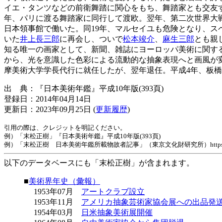
イエ・タンツなどの前衛舞踏に関心をもち、舞踏家とも交友す
年、パリに渡る舞踏家に同行して渡欧。翌年、第二次世界大
日本領事館で働いた。同19年、マルセイユも危険となり、ス
いた
井上長三郎
に再会し、ついで
松本竣介
、
麻生三郎
とも親
知る唯一の画家として、新聞、雑誌にヨーロッパ美術に関す
から、光を意識した色彩による流動的な抽象表現へと画風が変
摩美術大学学長代行に就任したが、翌年退任。平成4年、板
出 典：『日本美術年鑑』平成10年版(393頁)
登録日：2014年04月14日
更新日：2023年09月25日 (
更新履歴
)
引用の際は、クレジットを明記ください。
例）「末松正樹」『日本美術年鑑』平成10年版(393頁)
例）「末松正樹 日本美術年鑑所載物故者記事」（東京文化財研究所）https://www.tobunke
以下のデータベースにも「末松正樹」が含まれます。
■
美術界年史（彙報）
1953年07月
アートクラブ設立
1953年11月
アメリカ抽象芸術家協会展への出品発
1954年03月
日米抽象美術展開催