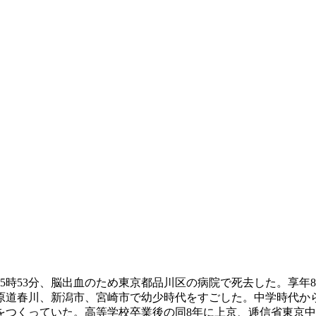
後5時53分、脳出血のため東京都品川区の病院で死去した。享年88。
道春川、新潟市、宮崎市で幼少時代をすごした。中学時代から、美
をつくっていた。高等学校卒業後の同8年に上京、逓信省東京