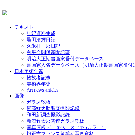
テキスト
年紀資料集成
黒田清輝日記
久米桂一郎日記
白馬会関係新聞記事
明治大正期書画家番付データベース
書画家人名データベース（明治大正期書画家番付
日本美術年鑑
物故者記事
美術界年史
Art news articles
画像
ガラス乾板
尾高鮮之助調査撮影記録
和田新調査撮影記録
新海竹太郎関連ガラス乾板
写真原板データベース（4×5カラー）
畑正吉フランス留学期写真資料