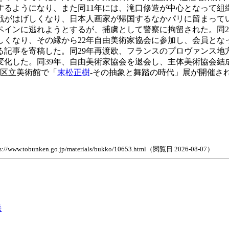
るようになり、また同11年には、滝口修造が中心となって組
戦がはげしくなり、日本人画家が帰国するなかパリに留まって
ペインに逃れようとするが、捕虜として警察に拘留された。同2
しくなり、その縁から22年自由美術家協会に参加し、会員とな
る記事を寄稿した。同29年再渡欧、フランスのプロヴァンス地
化した。同39年、自由美術家協会を退会し、主体美術協会結成
橋区立美術館で「
末松正樹
-その抽象と舞踏の時代」展が開催さ
n.go.jp/materials/bukko/10653.html（閲覧日 2026-08-07）
送