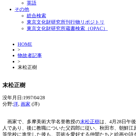
英語
その他
総合検索
東京文化財研究所刊行物リポジトリ
東京文化財研究所蔵書検索（OPAC）
HOME
>
物故者記事
>
末松正樹
末松正樹
没年月日:1997/04/28
分野:
洋
,
画家
(洋)
画家で、多摩美術大学名誉教授の
末松正樹
は、4月28日午
人であり、後に教職についた父四郎に従い、秋田市、朝鮮江原
等学校に進学した後も、芸術を愛好する仲間たちと絵画や詩