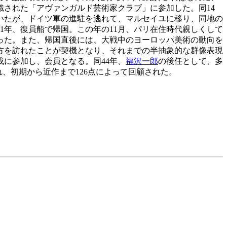
織された「アヴァンガルド芸術家クラブ」に参加した。同14
いたが、ドイツ軍の進駐を逃れて、マルセイユに移り、同地の
1年、復員船で帰国。この年の11月、パリ在住時代親しくして
った。また、帰国直後には、大戦中のヨーロッパ美術の動向を
方を訪れたことが契機となり、それまでの半抽象的な群像表現
に参加し、会員となる。同44年、
福沢一郎
の後任として、多
れ、初期から近作まで126点によって回顧された。