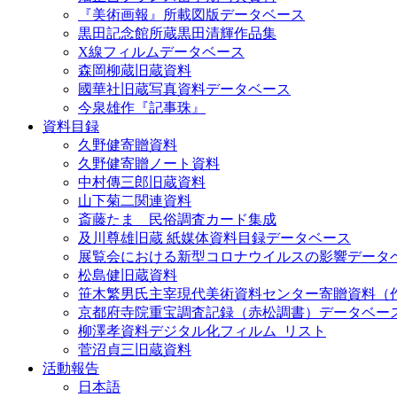
『美術画報』所載図版データベース
黒田記念館所蔵黒田清輝作品集
X線フィルムデータベース
森岡柳蔵旧蔵資料
國華社旧蔵写真資料データベース
今泉雄作『記事珠』
資料目録
久野健寄贈資料
久野健寄贈ノート資料
中村傳三郎旧蔵資料
山下菊二関連資料
斎藤たま 民俗調査カード集成
及川尊雄旧蔵 紙媒体資料目録データベース
展覧会における新型コロナウイルスの影響データ
松島健旧蔵資料
笹木繁男氏主宰現代美術資料センター寄贈資料（
京都府寺院重宝調査記録（赤松調書）データベー
柳澤孝資料デジタル化フィルム_リスト
菅沼貞三旧蔵資料
活動報告
日本語