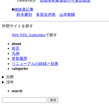
1964年08月
自由美術家協会から集団脱退
■
物故者記事
鈴木慶則
多賀谷伊徳
山本敬輔
外部サイトを探す
Web NDL Authorities
で探す
about
前言
凡例
更新履歴
リニューアルの経緯と効果
categories
分野
没年
search