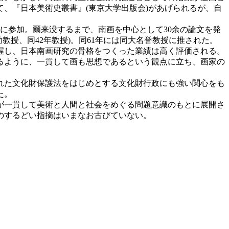
、『日本美術史叢書』(東京大学出版会)があげられるが、自
に参加。爾来没するまで、南画を中心として30余の論文を発
助教授、同42年教授)。同61年には同大名誉教授に推された。
握し、日本南画研究の骨格をつくった業績は高く評価される。
るように、一貫して画も思想であるという観点に立ち、画家の
された文化財保護法をはじめとする文化財行政にも強い関心をも
た。
が一貫して美術と人間と社会をめぐる問題意識のもとに展開さ
のするどい指摘はいまなお古びていない。