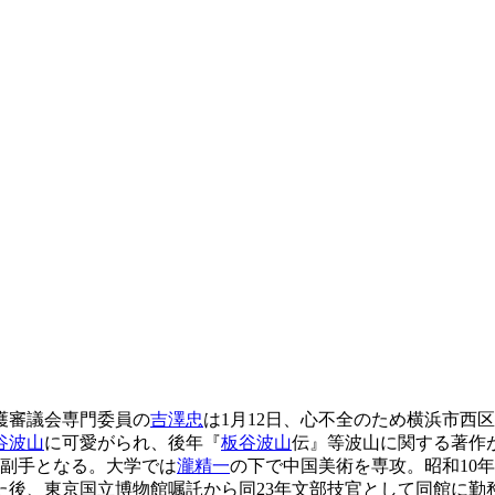
護審議会専門委員の
吉澤忠
は1月12日、心不全のため横浜市西区東
谷波山
に可愛がられ、後年『
板谷波山
伝』等波山に関する著作
室副手となる。大学では
瀧精一
の下で中国美術を専攻。昭和10
た後、東京国立博物館嘱託から同23年文部技官として同館に