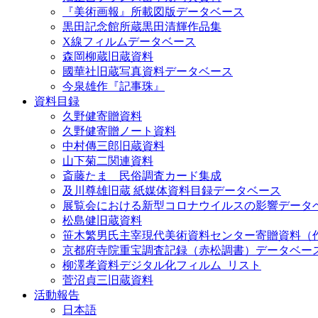
『美術画報』所載図版データベース
黒田記念館所蔵黒田清輝作品集
X線フィルムデータベース
森岡柳蔵旧蔵資料
國華社旧蔵写真資料データベース
今泉雄作『記事珠』
資料目録
久野健寄贈資料
久野健寄贈ノート資料
中村傳三郎旧蔵資料
山下菊二関連資料
斎藤たま 民俗調査カード集成
及川尊雄旧蔵 紙媒体資料目録データベース
展覧会における新型コロナウイルスの影響データ
松島健旧蔵資料
笹木繁男氏主宰現代美術資料センター寄贈資料（
京都府寺院重宝調査記録（赤松調書）データベー
柳澤孝資料デジタル化フィルム_リスト
菅沼貞三旧蔵資料
活動報告
日本語