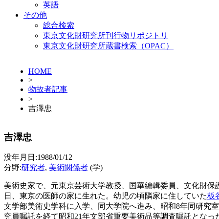
英語
その他
総合検索
東京文化財研究所刊行物リポジトリ
東京文化財研究所蔵書検索（OPAC）
HOME
>
物故者記事
>
吉澤忠
吉澤忠
没年月日:1988/01/12
分野:
研究者
,
美術関係者
(学)
美術史家で、元東京芸術大学教授、国華編輯委員、文化財保
日、東京の医師の家に生れた。幼児の頃隣家に住していた
板
文学部美術史学科に入学、同大学院へ進み、昭和8年同研究
究員嘱託を経て昭和21年文部省重要美術品等調査嘱託となっ