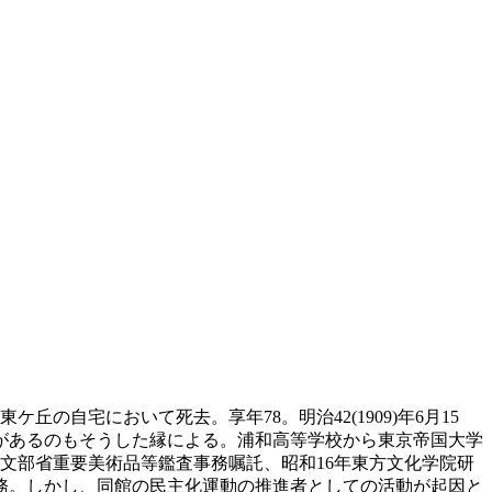
ケ丘の自宅において死去。享年78。明治42(1909)年6月15
があるのもそうした縁による。浦和高等学校から東京帝国大学
年文部省重要美術品等鑑査事務嘱託、昭和16年東方文化学院研
勤務。しかし、同館の民主化運動の推進者としての活動が起因と