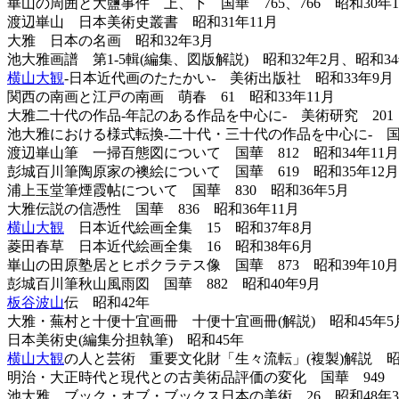
崋山の周囲と大鹽事件 上、下 国華 765、766 昭和30年1
渡辺崋山 日本美術史叢書 昭和31年11月
大雅 日本の名画 昭和32年3月
池大雅画譜 第1-5輯(編集、図版解説) 昭和32年2月、昭和34
横山大観
-日本近代画のたたかい- 美術出版社 昭和33年9月
関西の南画と江戸の南画 萌春 61 昭和33年11月
大雅二十代の作品-年記のある作品を中心に- 美術研究 201 
池大雅における様式転換-二十代・三十代の作品を中心に- 国華 
渡辺崋山筆 一掃百態図について 国華 812 昭和34年11月
彭城百川筆陶原家の襖絵について 国華 619 昭和35年12月
浦上玉堂筆煙霞帖について 国華 830 昭和36年5月
大雅伝説の信憑性 国華 836 昭和36年11月
横山大観
日本近代絵画全集 15 昭和37年8月
菱田春草 日本近代絵画全集 16 昭和38年6月
崋山の田原塾居とヒポクラテス像 国華 873 昭和39年10月
彭城百川筆秋山風雨図 国華 882 昭和40年9月
板谷波山
伝 昭和42年
大雅・蕪村と十便十宜画冊 十便十宜画冊(解説) 昭和45年5
日本美術史(編集分担執筆) 昭和45年
横山大観
の人と芸術 重要文化財「生々流転」(複製)解説 昭和
明治・大正時代と現代との古美術品評価の変化 国華 949 昭
池大雅 ブック・オブ・ブックス日本の美術 26 昭和48年