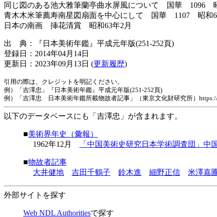
同じ図のある池大雅筆蘭亭曲水屏風について 国華 1096 昭
青木木米筆薦寿南星図扇面を中心にして 国華 1107 昭和6
日本の南画 挿花清賞 昭和63年2月
出 典：『日本美術年鑑』平成元年版(251-252頁)
登録日：2014年04月14日
更新日：2023年09月13日 (
更新履歴
)
引用の際は、クレジットを明記ください。
例）「吉澤忠」『日本美術年鑑』平成元年版(251-252頁)
例）「吉澤忠 日本美術年鑑所載物故者記事」（東京文化財研究所）https://www.tobunken.
以下のデータベースにも「吉澤忠」が含まれます。
■
美術界年史（彙報）
1962年12月
「中国美術史研究日本学術調査団」中
■
物故者記事
大井健地
吉田千鶴子
鈴木進
細野正信
米澤嘉
外部サイトを探す
Web NDL Authorities
で探す