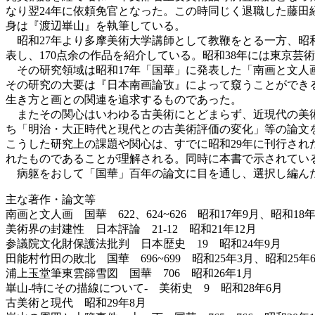
なり翌24年に依頼免官となった。この時同じく退職した藤田
身は『渡辺崋山』を執筆している。
昭和27年より多摩美術大学講師として教鞭をとる一方、昭和
表し、170点余の作品を紹介している。昭和38年には東京芸術
その研究領域は昭和17年「国華」に発表した「南画と文人
その研究の大要は『日本南画論攷』によって窺うことができ
生き方と画との関連を追求するものであった。
またその関心はいわゆる古美術にとどまらず、近現代の美
ち「明治・大正時代と現代との古美術評価の変化」等の論文
こうした研究上の課題や関心は、すでに昭和29年に刊行さ
れたものであることが理解される。同時に本書で示されてい
病躯をおして「国華」百年の論文に目を通し、選択し編ん
主な著作・論文等
南画と文人画 国華 622、624~626 昭和17年9月、昭和18年
美術界の封建性 日本評論 21-12 昭和21年12月
参議院文化財保護法批判 日本歴史 19 昭和24年9月
田能村竹田の敗北 国華 696~699 昭和25年3月、昭和25年
浦上玉堂筆東雲篩雪図 国華 706 昭和26年1月
崋山-特にその描線について- 美術史 9 昭和28年6月
古美術と現代 昭和29年8月