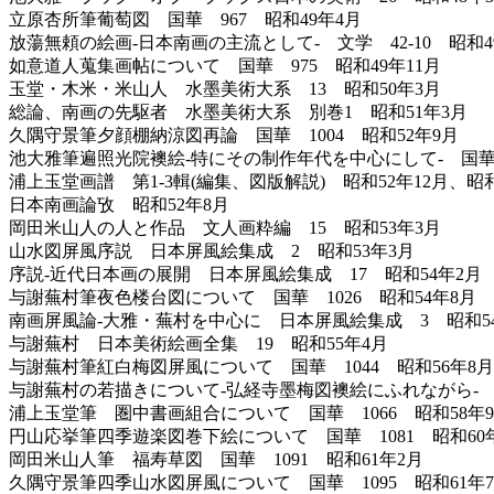
立原杏所筆葡萄図 国華 967 昭和49年4月
放蕩無頼の絵画-日本南画の主流として- 文学 42-10 昭和4
如意道人蒐集画帖について 国華 975 昭和49年11月
玉堂・木米・米山人 水墨美術大系 13 昭和50年3月
総論、南画の先駆者 水墨美術大系 別巻1 昭和51年3月
久隅守景筆夕顔棚納涼図再論 国華 1004 昭和52年9月
池大雅筆遍照光院襖絵-特にその制作年代を中心にして- 国華 1
浦上玉堂画譜 第1-3輯(編集、図版解説) 昭和52年12月、昭和
日本南画論攷 昭和52年8月
岡田米山人の人と作品 文人画粋編 15 昭和53年3月
山水図屏風序説 日本屏風絵集成 2 昭和53年3月
序説-近代日本画の展開 日本屏風絵集成 17 昭和54年2月
与謝蕪村筆夜色楼台図について 国華 1026 昭和54年8月
南画屏風論-大雅・蕪村を中心に 日本屏風絵集成 3 昭和54
与謝蕪村 日本美術絵画全集 19 昭和55年4月
与謝蕪村筆紅白梅図屏風について 国華 1044 昭和56年8月
与謝蕪村の若描きについて-弘経寺墨梅図襖絵にふれながら- 国
浦上玉堂筆 圏中書画組合について 国華 1066 昭和58年
円山応挙筆四季遊楽図巻下絵について 国華 1081 昭和60
岡田米山人筆 福寿草図 国華 1091 昭和61年2月
久隅守景筆四季山水図屏風について 国華 1095 昭和61年