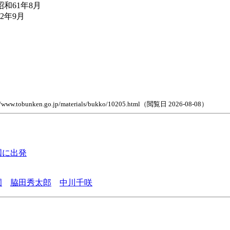
和61年8月
2年9月
go.jp/materials/bukko/10205.html（閲覧日 2026-08-08）
国に出発
圃
脇田秀太郎
中川千咲