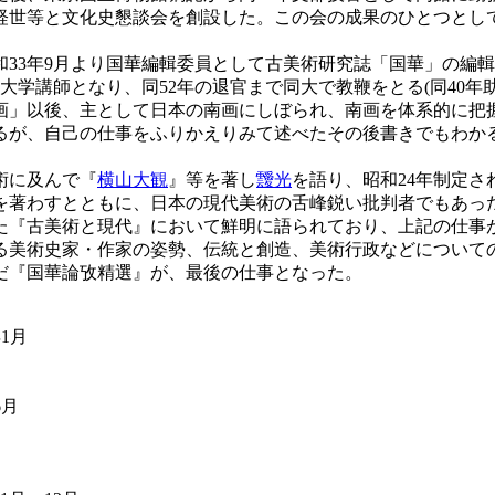
経世等と文化史懇談会を創設した。この会の成果のひとつとして
33年9月より国華編輯委員として古美術研究誌「国華」の編輯
大学講師となり、同52年の退官まで同大で教鞭をとる(同40年
画」以後、主として日本の南画にしぼられ、南画を体系的に把
るが、自己の仕事をふりかえりみて述べたその後書きでもわか
術に及んで『
横山大観
』等を著し
靉光
を語り、昭和24年制定
を著わすとともに、日本の現代美術の舌峰鋭い批判者でもあっ
れた『古美術と現代』において鮮明に語られており、上記の仕事
る美術史家・作家の姿勢、伝統と創造、美術行政などについて
だ『国華論攷精選』が、最後の仕事となった。
1月
6月