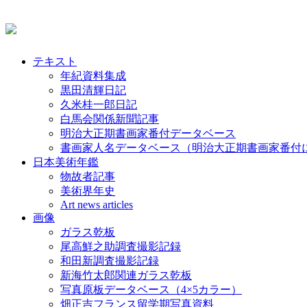
テキスト
年紀資料集成
黒田清輝日記
久米桂一郎日記
白馬会関係新聞記事
明治大正期書画家番付データベース
書画家人名データベース（明治大正期書画家番付
日本美術年鑑
物故者記事
美術界年史
Art news articles
画像
ガラス乾板
尾高鮮之助調査撮影記録
和田新調査撮影記録
新海竹太郎関連ガラス乾板
写真原板データベース（4×5カラー）
畑正吉フランス留学期写真資料