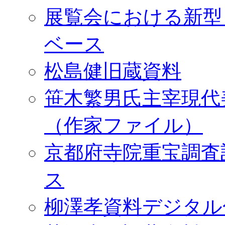
展覧会における新型
ベース
松島健旧蔵資料
笹木繁男氏主宰現代
（作家ファイル）
京都府寺院重宝調査
ス
柳澤孝資料デジタル