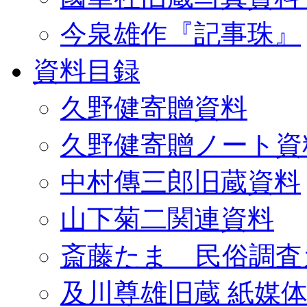
今泉雄作『記事珠』
資料目録
久野健寄贈資料
久野健寄贈ノート資
中村傳三郎旧蔵資料
山下菊二関連資料
斎藤たま 民俗調査
及川尊雄旧蔵 紙媒