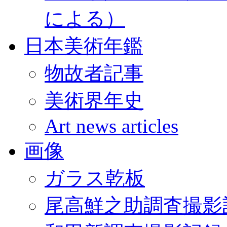
による）
日本美術年鑑
物故者記事
美術界年史
Art news articles
画像
ガラス乾板
尾高鮮之助調査撮影