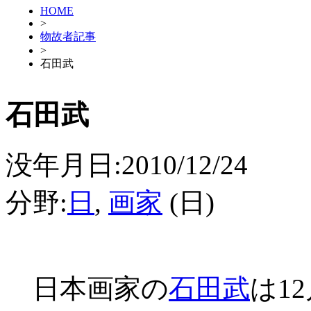
HOME
>
物故者記事
>
石田武
石田武
没年月日:2010/12/24
分野:
日
,
画家
(日)
日本画家の
石田武
は1