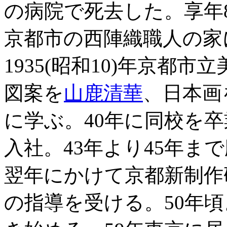
の病院で死去した。享年88。
京都市の西陣織職人の家
1935(昭和10)年京都
図案を
山鹿清華
、日本画
に学ぶ。40年に同校を
入社。43年より45年ま
翌年にかけて京都新制作
の指導を受ける。50年