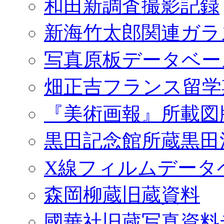
和田新調査撮影記録
新海竹太郎関連ガラ
写真原板データベー
畑正吉フランス留学
『美術画報』所載図
黒田記念館所蔵黒田
X線フィルムデータ
森岡柳蔵旧蔵資料
國華社旧蔵写真資料