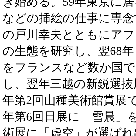
き始める。59年東京に
などの挿絵の仕事に専念
の戸川幸夫とともにアフ
の生態を研究し、翌68
をフランスなど数か国で
し、翌年三越の新鋭選抜
年第2回山種美術館賞展
年第6回日展に「雪晨」を
術展に「虚空」が選ばれ出