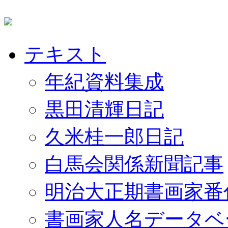
テキスト
年紀資料集成
黒田清輝日記
久米桂一郎日記
白馬会関係新聞記事
明治大正期書画家番
書画家人名データベ