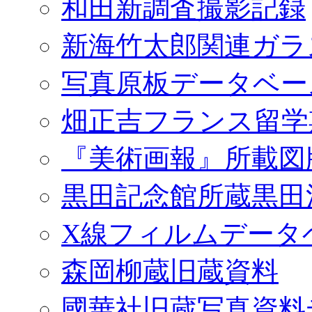
和田新調査撮影記録
新海竹太郎関連ガラ
写真原板データベー
畑正吉フランス留学
『美術画報』所載図
黒田記念館所蔵黒田
X線フィルムデータ
森岡柳蔵旧蔵資料
國華社旧蔵写真資料