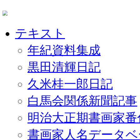
テキスト
年紀資料集成
黒田清輝日記
久米桂一郎日記
白馬会関係新聞記事
明治大正期書画家番
書画家人名データベ