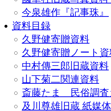
今泉雄作『記事珠』
資料目録
久野健寄贈資料
久野健寄贈ノート資
中村傳三郎旧蔵資料
山下菊二関連資料
斎藤たま 民俗調査
及川尊雄旧蔵 紙媒