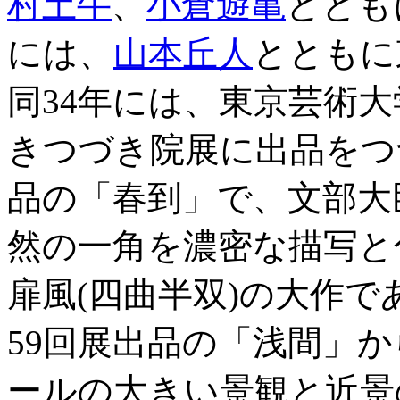
村土牛
、
小倉遊亀
ととも
には、
山本丘人
とともに
同34年には、東京芸術
きつづき院展に出品をつづ
品の「春到」で、文部大
然の一角を濃密な描写と
扉風(四曲半双)の大作で
59回展出品の「浅間」
ールの大きい景観と近景