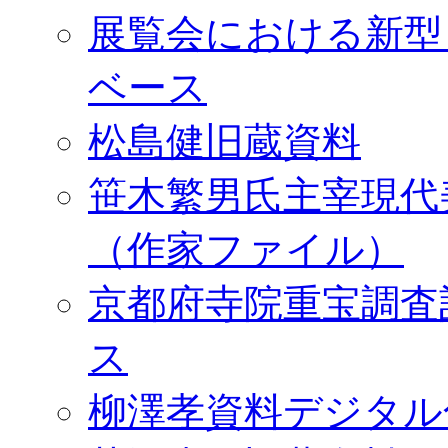
展覧会における新型
ベース
松島健旧蔵資料
笹木繁男氏主宰現代
（作家ファイル）
京都府寺院重宝調査
ス
柳澤孝資料デジタル