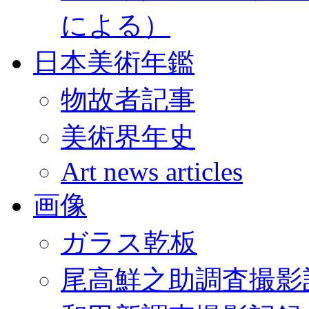
による）
日本美術年鑑
物故者記事
美術界年史
Art news articles
画像
ガラス乾板
尾高鮮之助調査撮影