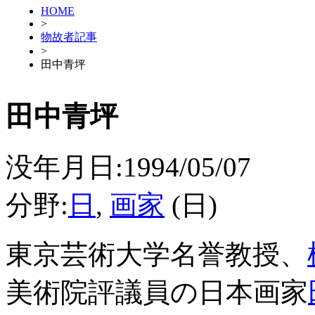
HOME
>
物故者記事
>
田中青坪
田中青坪
没年月日:1994/05/07
分野:
日
,
画家
(日)
東京芸術大学名誉教授、
美術院評議員の日本画家