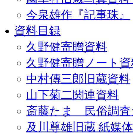
今泉雄作『記事珠』
資料目録
久野健寄贈資料
久野健寄贈ノート資
中村傳三郎旧蔵資料
山下菊二関連資料
斎藤たま 民俗調査
及川尊雄旧蔵 紙媒