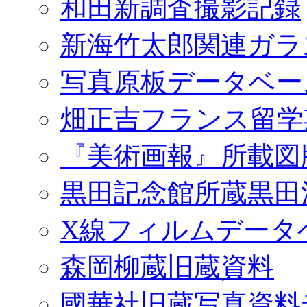
和田新調査撮影記録
新海竹太郎関連ガラ
写真原板データベー
畑正吉フランス留学
『美術画報』所載図
黒田記念館所蔵黒田
X線フィルムデータ
森岡柳蔵旧蔵資料
國華社旧蔵写真資料