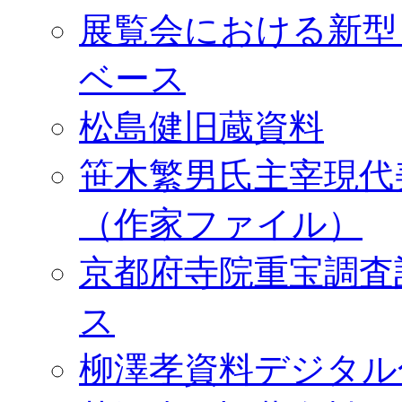
展覧会における新型
ベース
松島健旧蔵資料
笹木繁男氏主宰現代
（作家ファイル）
京都府寺院重宝調査
ス
柳澤孝資料デジタル