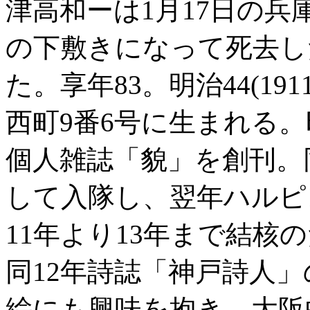
津高和ーは1月17日の
の下敷きになって死去し
た。享年83。明治44(19
西町9番6号に生まれる。昭
個人雑誌「貌」を創刊。
して入隊し、翌年ハルピ
11年より13年まで結核
同12年詩誌「神戸詩人」
絵にも興味を抱き、大阪