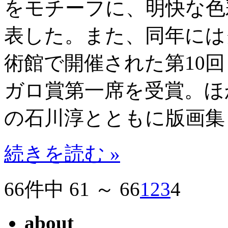
をモチーフに、明快な色
表した。また、同年には
術館で開催された第10
ガロ賞第一席を受賞。ほ
の石川淳とともに版画集
続きを読む »
66件中 61 ～ 66
1
2
3
4
about