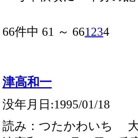
66件中 61 ～ 66
1
2
3
4
津高和一
没年月日:1995/01/18
読み：つたかわいち 大