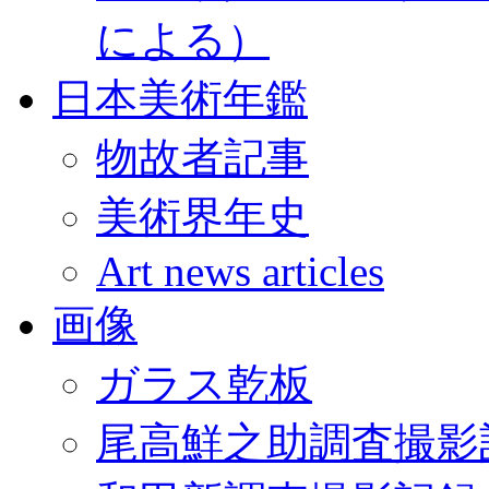
による）
日本美術年鑑
物故者記事
美術界年史
Art news articles
画像
ガラス乾板
尾高鮮之助調査撮影