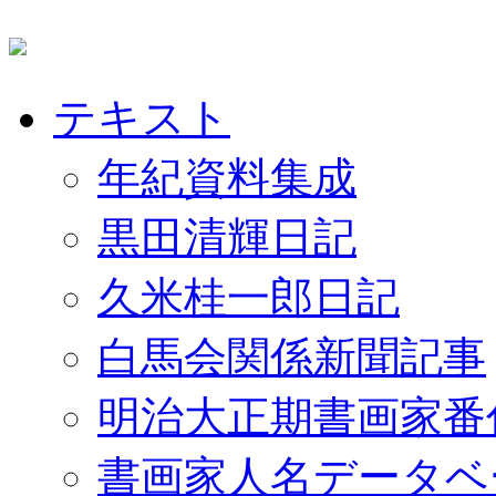
テキスト
年紀資料集成
黒田清輝日記
久米桂一郎日記
白馬会関係新聞記事
明治大正期書画家番
書画家人名データベ