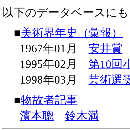
以下のデータベースにも
■
美術界年史（彙報）
1967年01月
安井賞
1995年02月
第10
1998年03月
芸術選
■
物故者記事
濱本聰
鈴木満