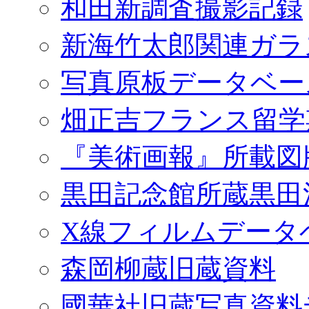
和田新調査撮影記録
新海竹太郎関連ガラ
写真原板データベー
畑正吉フランス留学
『美術画報』所載図
黒田記念館所蔵黒田
X線フィルムデータ
森岡柳蔵旧蔵資料
國華社旧蔵写真資料