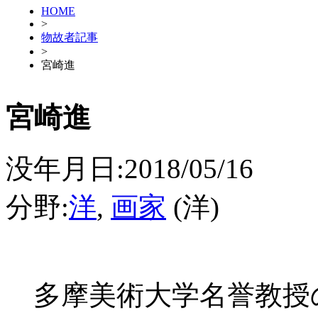
HOME
>
物故者記事
>
宮崎進
宮崎進
没年月日:2018/05/16
分野:
洋
,
画家
(洋)
多摩美術大学名誉教授の