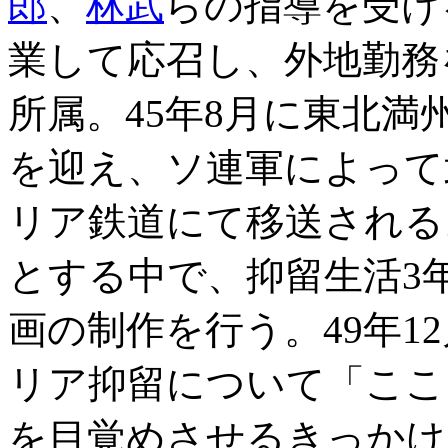
郎
、
林武
らの指導を受け
業して応召し、外地勤務
所属。45年8月に東北
を迎え、ソ連軍によって
リア鉄道にて移送される
とする中で、抑留生活3
画の制作を行う。49年1
リア抑留について「ここ
を目覚めさせるきっかけ