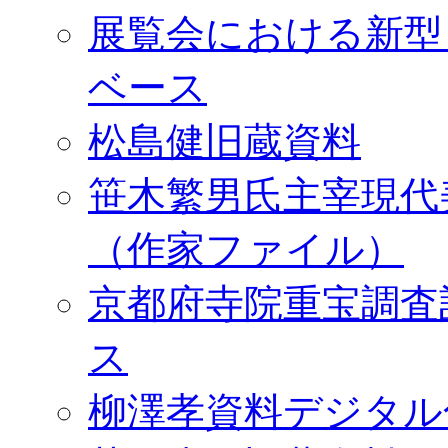
展覧会における新型
ベース
松島健旧蔵資料
笹木繁男氏主宰現代
（作家ファイル）
京都府寺院重宝調査
ス
柳澤孝資料デジタル