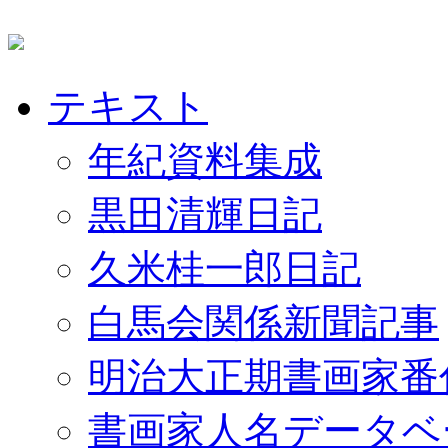
テキスト
年紀資料集成
黒田清輝日記
久米桂一郎日記
白馬会関係新聞記事
明治大正期書画家番
書画家人名データベ