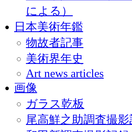
による）
日本美術年鑑
物故者記事
美術界年史
Art news articles
画像
ガラス乾板
尾高鮮之助調査撮影