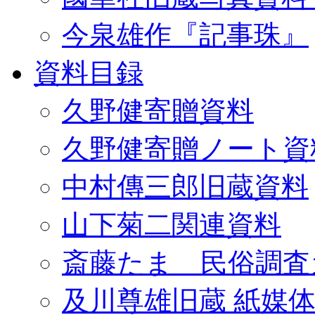
今泉雄作『記事珠』
資料目録
久野健寄贈資料
久野健寄贈ノート資
中村傳三郎旧蔵資料
山下菊二関連資料
斎藤たま 民俗調査
及川尊雄旧蔵 紙媒