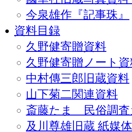
今泉雄作『記事珠』
資料目録
久野健寄贈資料
久野健寄贈ノート資
中村傳三郎旧蔵資料
山下菊二関連資料
斎藤たま 民俗調査
及川尊雄旧蔵 紙媒