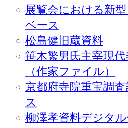
展覧会における新型
ベース
松島健旧蔵資料
笹木繁男氏主宰現代
（作家ファイル）
京都府寺院重宝調査
ス
柳澤孝資料デジタル