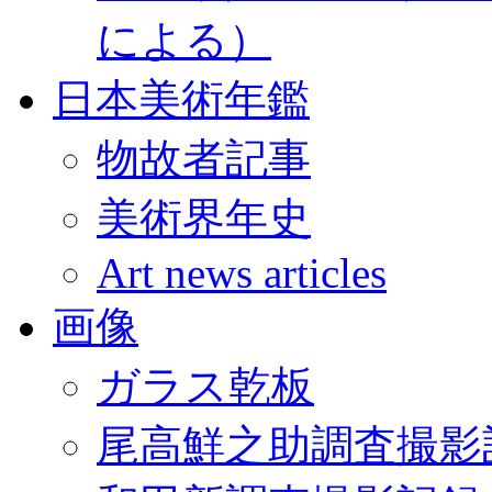
による）
日本美術年鑑
物故者記事
美術界年史
Art news articles
画像
ガラス乾板
尾高鮮之助調査撮影