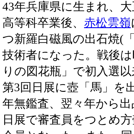
43年兵庫県に生まれ、大
高等科卒業後、
赤松雲嶺
つ新羅白磁風の出石焼(
技術者になった。戦後は
りの図花瓶」で初入選以
第3回日展に壺「馬」を
年無鑑査、翌々年から出
日展で審査員をつとめ方