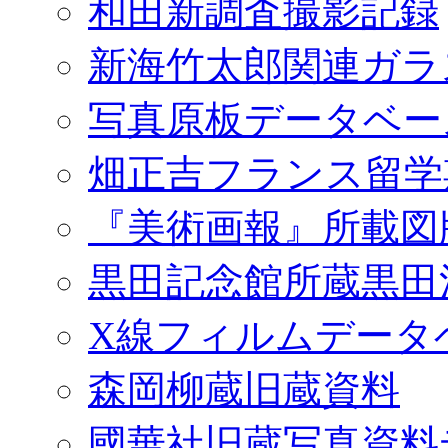
和田新調査撮影記録
新海竹太郎関連ガラ
写真原板データベー
畑正吉フランス留学
『美術画報』所載図
黒田記念館所蔵黒田
X線フィルムデータ
森岡柳蔵旧蔵資料
國華社旧蔵写真資料