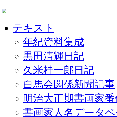
テキスト
年紀資料集成
黒田清輝日記
久米桂一郎日記
白馬会関係新聞記事
明治大正期書画家番
書画家人名データベ