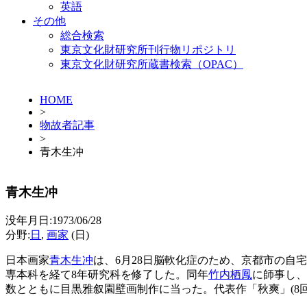
英語
その他
総合検索
東京文化財研究所刊行物リポジトリ
東京文化財研究所蔵書検索（OPAC）
HOME
>
物故者記事
>
青木生冲
青木生冲
没年月日:1973/06/28
分野:
日
,
画家
(日)
日本画家
青木生冲
は、6月28日脳軟化症のため、京都市の自宅
専本科を経て8年研究科を修了した。同年
竹内栖鳳
に師事し、
数とともに目黒雅叙園壁画制作に当った。代表作「秋爽」(8回