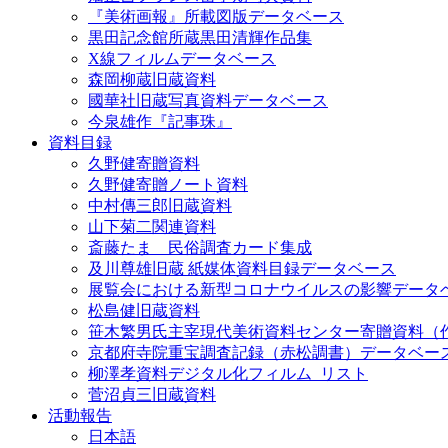
『美術画報』所載図版データベース
黒田記念館所蔵黒田清輝作品集
X線フィルムデータベース
森岡柳蔵旧蔵資料
國華社旧蔵写真資料データベース
今泉雄作『記事珠』
資料目録
久野健寄贈資料
久野健寄贈ノート資料
中村傳三郎旧蔵資料
山下菊二関連資料
斎藤たま 民俗調査カード集成
及川尊雄旧蔵 紙媒体資料目録データベース
展覧会における新型コロナウイルスの影響データ
松島健旧蔵資料
笹木繁男氏主宰現代美術資料センター寄贈資料（
京都府寺院重宝調査記録（赤松調書）データベー
柳澤孝資料デジタル化フィルム_リスト
菅沼貞三旧蔵資料
活動報告
日本語