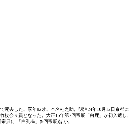
で死去した。享年82才。本名桂之助。明治24年10月12日京
竹杖会々員となった。大正15年第7回帝展「白鹿」が初入選し
帝展)、「白孔雀」(9回帝展)ほか。