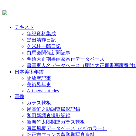
テキスト
年紀資料集成
黒田清輝日記
久米桂一郎日記
白馬会関係新聞記事
明治大正期書画家番付データベース
書画家人名データベース（明治大正期書画家番付
日本美術年鑑
物故者記事
美術界年史
Art news articles
画像
ガラス乾板
尾高鮮之助調査撮影記録
和田新調査撮影記録
新海竹太郎関連ガラス乾板
写真原板データベース（4×5カラー）
畑正吉フランス留学期写真資料