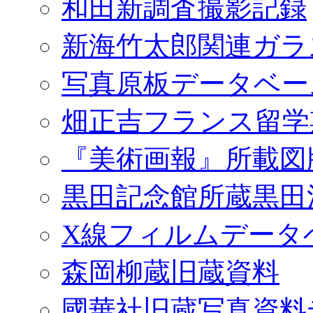
和田新調査撮影記録
新海竹太郎関連ガラ
写真原板データベー
畑正吉フランス留学
『美術画報』所載図
黒田記念館所蔵黒田
X線フィルムデータ
森岡柳蔵旧蔵資料
國華社旧蔵写真資料