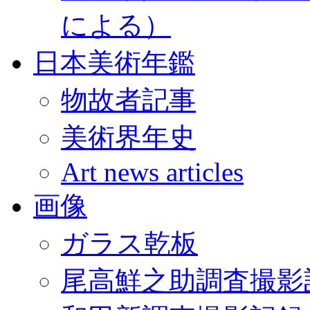
による）
日本美術年鑑
物故者記事
美術界年史
Art news articles
画像
ガラス乾板
尾高鮮之助調査撮影