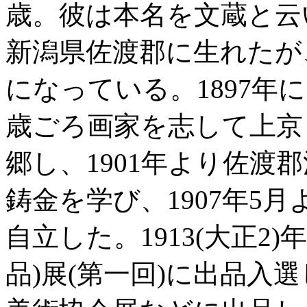
歳。彼は本名を文蔵と云い、
新潟県佐渡郡に生れたが
になっている。1897年
歳ごろ画家を志して上京
郷し、1901年より佐渡
鋳金を学び、1907年5
自立した。1913(大正2
品)展(第一回)に出品入