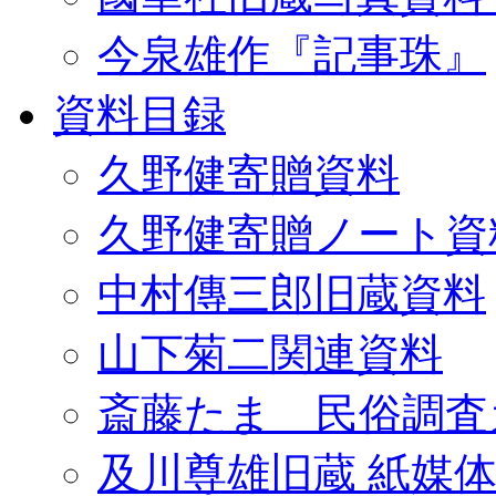
今泉雄作『記事珠』
資料目録
久野健寄贈資料
久野健寄贈ノート資
中村傳三郎旧蔵資料
山下菊二関連資料
斎藤たま 民俗調査
及川尊雄旧蔵 紙媒