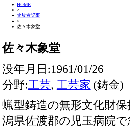
HOME
>
物故者記事
>
佐々木象堂
佐々木象堂
没年月日:1961/01/26
分野:
工芸
,
工芸家
(鋳金)
蝋型鋳造の無形文化財保
潟県佐渡郡の児玉病院で