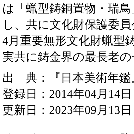
は「蝋型鋳銅置物・瑞鳥
し、共に文化財保護委員会
4月重要無形文化財蝋型
実共に鋳金界の最長老の
出 典：『日本美術年鑑』昭
登録日：2014年04月14日
更新日：2023年09月13日 