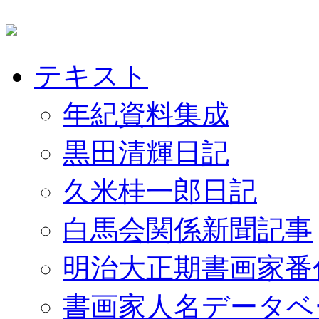
テキスト
年紀資料集成
黒田清輝日記
久米桂一郎日記
白馬会関係新聞記事
明治大正期書画家番
書画家人名データベ