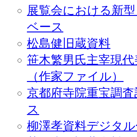
展覧会における新型
ベース
松島健旧蔵資料
笹木繁男氏主宰現代
（作家ファイル）
京都府寺院重宝調査
ス
柳澤孝資料デジタル