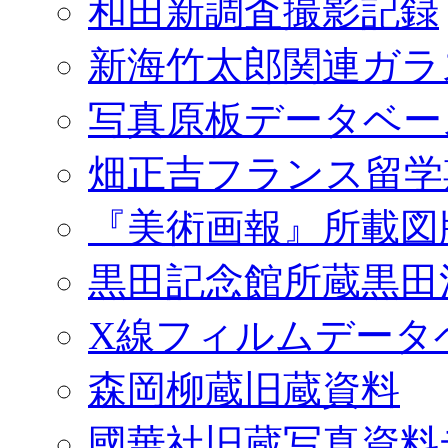
和田新調査撮影記録
新海竹太郎関連ガラ
写真原板データベー
畑正吉フランス留学
『美術画報』所載図
黒田記念館所蔵黒田
X線フィルムデータ
森岡柳蔵旧蔵資料
國華社旧蔵写真資料