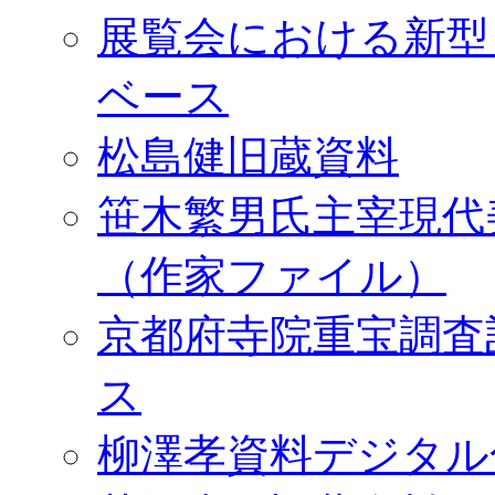
展覧会における新型
ベース
松島健旧蔵資料
笹木繁男氏主宰現代
（作家ファイル）
京都府寺院重宝調査
ス
柳澤孝資料デジタル