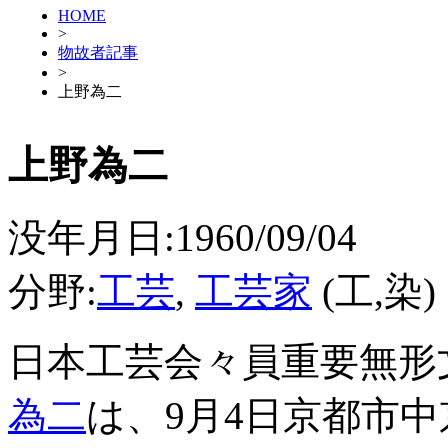
HOME
>
物故者記事
>
上野為二
上野為二
没年月日:1960/09/04
分野:
工芸
,
工芸家
(工,染)
日本工芸会々員重要無形
為二
は、9月4日京都市