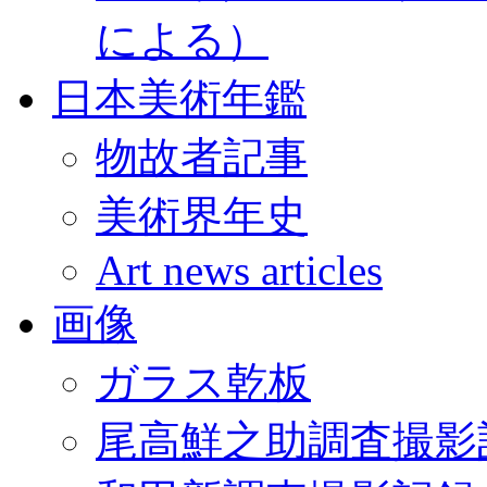
による）
日本美術年鑑
物故者記事
美術界年史
Art news articles
画像
ガラス乾板
尾高鮮之助調査撮影