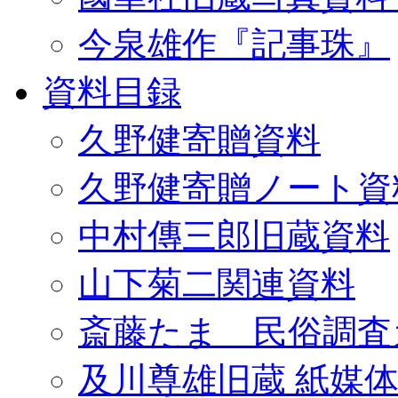
今泉雄作『記事珠』
資料目録
久野健寄贈資料
久野健寄贈ノート資
中村傳三郎旧蔵資料
山下菊二関連資料
斎藤たま 民俗調査
及川尊雄旧蔵 紙媒