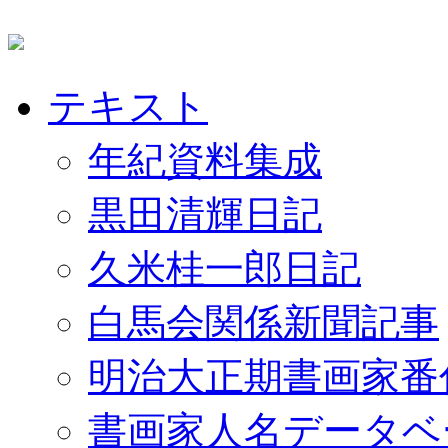
テキスト
年紀資料集成
黒田清輝日記
久米桂一郎日記
白馬会関係新聞記事
明治大正期書画家番
書画家人名データベ