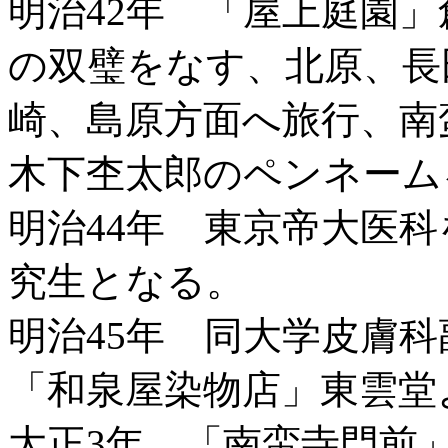
明治42年 「屋上庭園
の双璧をなす、北原、長
崎、島原方面へ旅行、南
木下杢太郎のペンネーム
明治44年 東京帝大医
究生となる。
明治45年 同大学皮膚
「和泉屋染物店」東雲堂
大正3年 「南蛮寺門前」