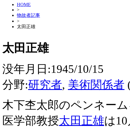
HOME
>
物故者記事
>
太田正雄
太田正雄
没年月日:1945/10/15
分野:
研究者
,
美術関係者
木下杢太郎のペンネーム
医学部教授
太田正雄
は1