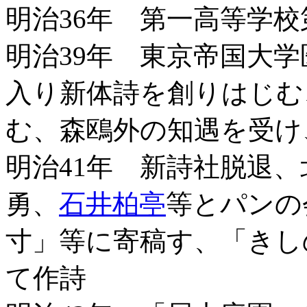
明治36年 第一高等学
明治39年 東京帝国大
入り新体詩を創りはじむ
む、森鴎外の知遇を受け
明治41年 新詩社脱退
勇、
石井柏亭
等とパンの
寸」等に寄稿す、「きし
て作詩