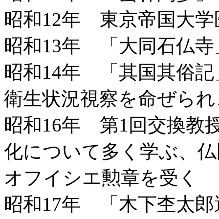
昭和12年 東京帝国大
昭和13年 「大同石仏
昭和14年 「其国其俗
衛生状況視察を命ぜられ
昭和16年 第1回交換
化について多く学ぶ、
オフイシエ勲章を受く
昭和17年 「木下杢太