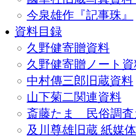
今泉雄作『記事珠』
資料目録
久野健寄贈資料
久野健寄贈ノート資
中村傳三郎旧蔵資料
山下菊二関連資料
斎藤たま 民俗調査
及川尊雄旧蔵 紙媒