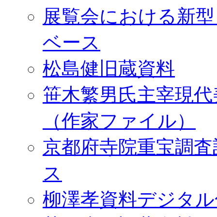
展覧会における新型
ベース
松島健旧蔵資料
笹木繁男氏主宰現代
（作家ファイル）
京都府寺院重宝調査
ス
柳澤孝資料デジタル