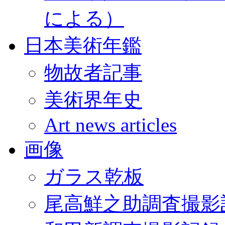
による）
日本美術年鑑
物故者記事
美術界年史
Art news articles
画像
ガラス乾板
尾高鮮之助調査撮影