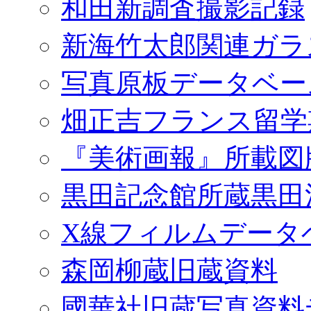
和田新調査撮影記録
新海竹太郎関連ガラ
写真原板データベー
畑正吉フランス留学
『美術画報』所載図
黒田記念館所蔵黒田
X線フィルムデータ
森岡柳蔵旧蔵資料
國華社旧蔵写真資料