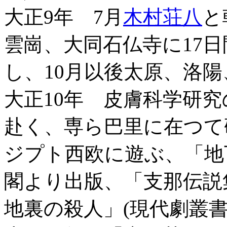
大正9年 7月
木村荘八
と
雲崗、大同石仏寺に17
し、10月以後太原、洛
大正10年 皮膚科学研
赴く、専ら巴里に在つて
ジプト西欧に遊ぶ、「地
閣より出版、「支那伝説
地裏の殺人」(現代劇叢書