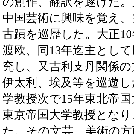
の創作、翻訳を遂げた。
中国芸術に興味を覚え、
古蹟を巡歴した。大正1
渡欧、同13年迄主とし
究し、又吉利支丹関係の
伊太利、埃及等を巡遊し
学教授次で15年東北帝国
東京帝国大学教授となり
た。その文芸、美術の方