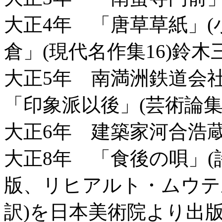
大正4年 「唐草草紙」(
倉」(現代名作集16)鈴
大正5年 南満洲鉄道会
「印象派以後」(芸術論
大正6年 建築家河合浩
大正8年 「食後の唄」(
版、リヒアルト・ムウテ
訳)を日本美術院より出