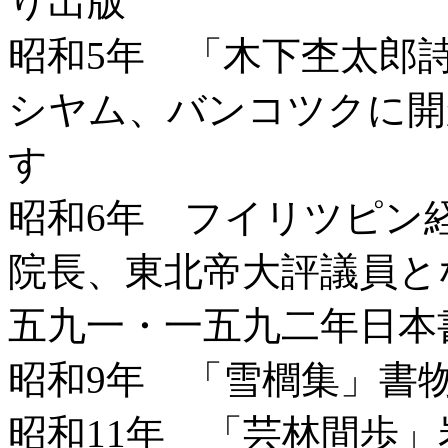
り出版
昭和5年 「木下杢太郎
シヤム、バンコツクに開
す
昭和6年 フイリツピン
院長、東北帝大評議員と
五九一・一五九二年日本
昭和9年 「雪櫚集」書
昭和11年 「芸林間歩