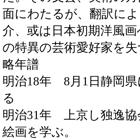
面にわたるが、翻訳によ
介、或は日本初期洋風画
の特異の芸術愛好家を失
略年譜
明治18年 8月1日静岡
る
明治31年 上京し独逸
絵画を学ぶ。