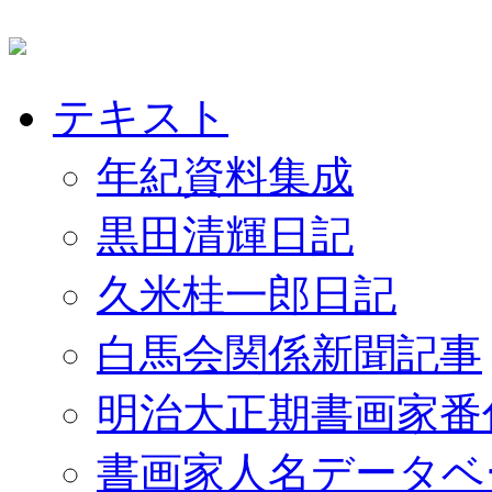
テキスト
年紀資料集成
黒田清輝日記
久米桂一郎日記
白馬会関係新聞記事
明治大正期書画家番
書画家人名データベ