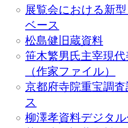
展覧会における新型
ベース
松島健旧蔵資料
笹木繁男氏主宰現代
（作家ファイル）
京都府寺院重宝調査
ス
柳澤孝資料デジタル