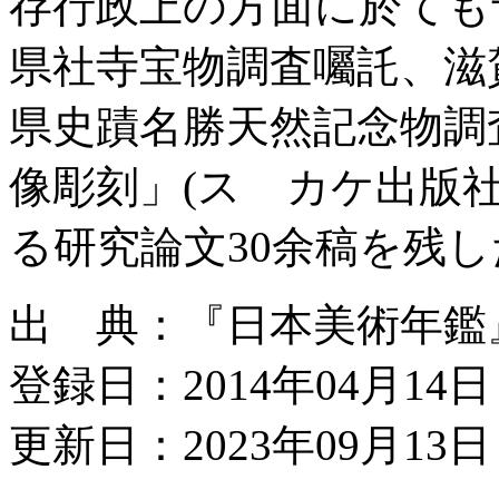
存行政上の方面に於ても
県社寺宝物調査囑託、滋
県史蹟名勝天然記念物調
像彫刻」(スゞカケ出版
る研究論文30余稿を残し
出 典：『日本美術年鑑』昭
登録日：2014年04月14日
更新日：2023年09月13日 