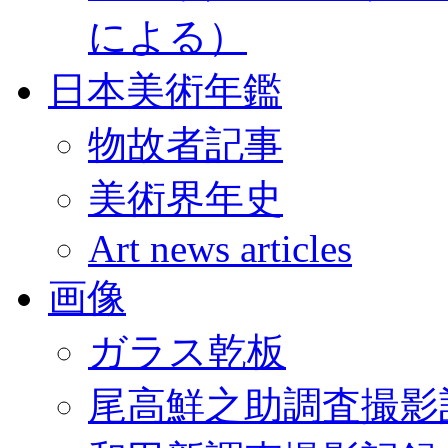
による）
日本美術年鑑
物故者記事
美術界年史
Art news articles
画像
ガラス乾板
尾高鮮之助調査撮影