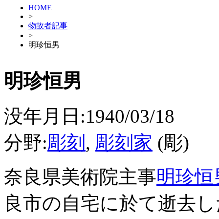
HOME
>
物故者記事
>
明珍恒男
明珍恒男
没年月日:1940/03/18
分野:
彫刻
,
彫刻家
(彫)
奈良県美術院主事
明珍恒
良市の自宅に於て逝去した