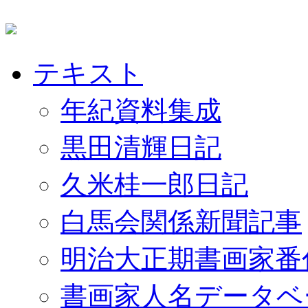
テキスト
年紀資料集成
黒田清輝日記
久米桂一郎日記
白馬会関係新聞記事
明治大正期書画家番
書画家人名データベ