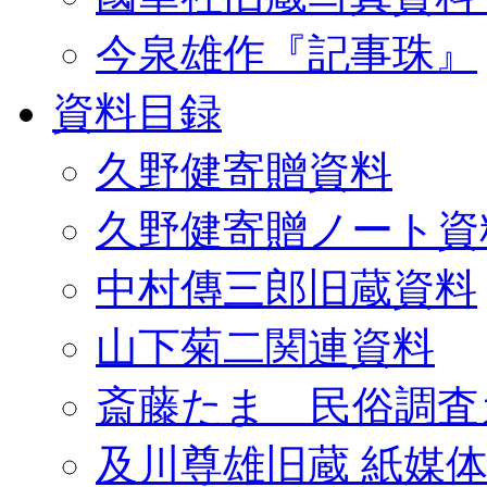
今泉雄作『記事珠』
資料目録
久野健寄贈資料
久野健寄贈ノート資
中村傳三郎旧蔵資料
山下菊二関連資料
斎藤たま 民俗調査
及川尊雄旧蔵 紙媒