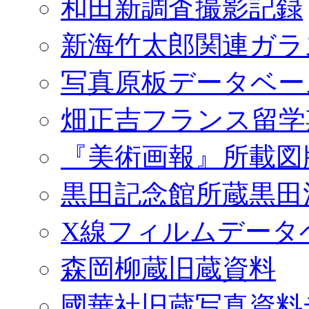
和田新調査撮影記録
新海竹太郎関連ガラ
写真原板データベー
畑正吉フランス留学
『美術画報』所載図
黒田記念館所蔵黒田
X線フィルムデータ
森岡柳蔵旧蔵資料
國華社旧蔵写真資料