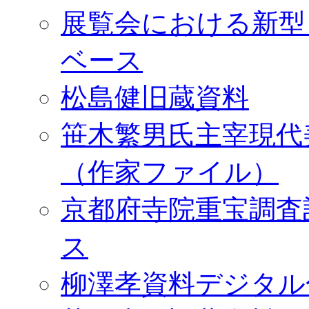
展覧会における新型
ベース
松島健旧蔵資料
笹木繁男氏主宰現代
（作家ファイル）
京都府寺院重宝調査
ス
柳澤孝資料デジタル