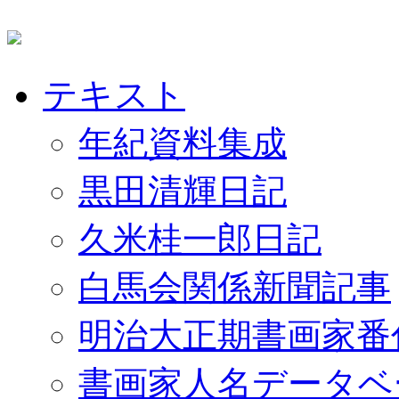
テキスト
年紀資料集成
黒田清輝日記
久米桂一郎日記
白馬会関係新聞記事
明治大正期書画家番
書画家人名データベ