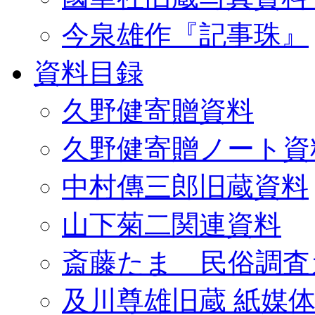
今泉雄作『記事珠』
資料目録
久野健寄贈資料
久野健寄贈ノート資
中村傳三郎旧蔵資料
山下菊二関連資料
斎藤たま 民俗調査
及川尊雄旧蔵 紙媒