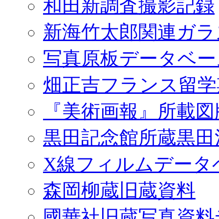
和田新調査撮影記録
新海竹太郎関連ガラ
写真原板データベー
畑正吉フランス留学
『美術画報』所載図
黒田記念館所蔵黒田
X線フィルムデータ
森岡柳蔵旧蔵資料
國華社旧蔵写真資料