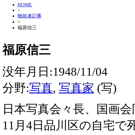
HOME
>
物故者記事
>
福原信三
福原信三
没年月日:1948/11/04
分野:
写真
,
写真家
(写)
日本写真会々長、国画会
11月4日品川区の自宅で