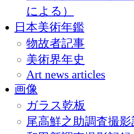
による）
日本美術年鑑
物故者記事
美術界年史
Art news articles
画像
ガラス乾板
尾高鮮之助調査撮影