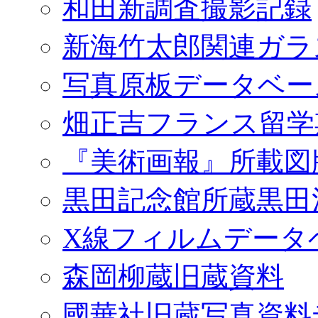
和田新調査撮影記録
新海竹太郎関連ガラ
写真原板データベー
畑正吉フランス留学
『美術画報』所載図
黒田記念館所蔵黒田
X線フィルムデータ
森岡柳蔵旧蔵資料
國華社旧蔵写真資料