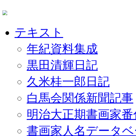
テキスト
年紀資料集成
黒田清輝日記
久米桂一郎日記
白馬会関係新聞記事
明治大正期書画家番
書画家人名データベ