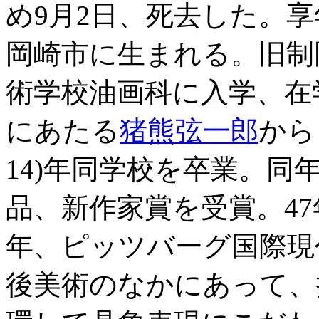
め9月2日、死去した。享年
岡崎市に生まれる。旧制
術学校油画科に入学、在
にあたる
猪熊弦一郎
から
14)年同学校を卒業。同
品、新作家賞を受賞。47
年、ピッツバーグ国際現
後美術のなかにあって、