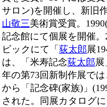
サロン)を開催し、新旧作
山敬三
美術賞受賞。199
記念館にて個展を開催。2
ビックにて「
荻太郎
展1
は、「米寿記念
荻太郎
展
年の第73回新制作展では、
から「記念碑(家族)」(1
された。同展カタログに