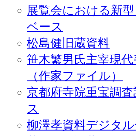
展覧会における新型
ベース
松島健旧蔵資料
笹木繁男氏主宰現代
（作家ファイル）
京都府寺院重宝調査
ス
柳澤孝資料デジタル