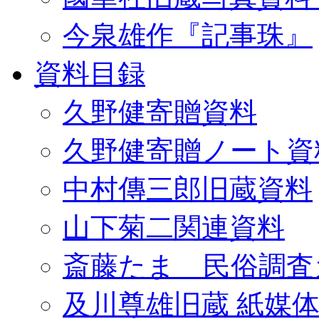
今泉雄作『記事珠』
資料目録
久野健寄贈資料
久野健寄贈ノート資
中村傳三郎旧蔵資料
山下菊二関連資料
斎藤たま 民俗調査
及川尊雄旧蔵 紙媒