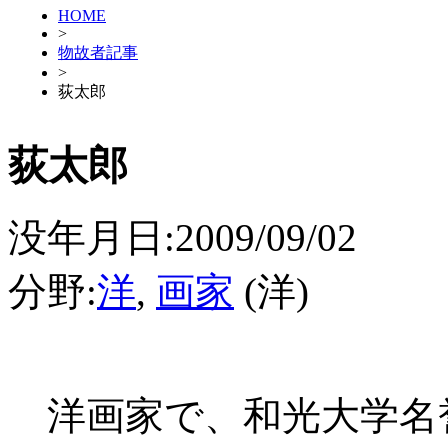
HOME
>
物故者記事
>
荻太郎
荻太郎
没年月日:2009/09/02
分野:
洋
,
画家
(洋)
洋画家で、和光大学名