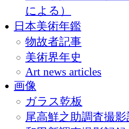
による）
日本美術年鑑
物故者記事
美術界年史
Art news articles
画像
ガラス乾板
尾高鮮之助調査撮影