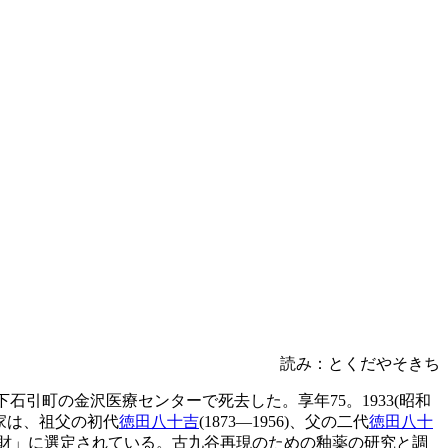
読み：とくだやそきち
下石引町の金沢医療センターで死去した。享年75。1933(昭和
家は、祖父の初代
徳田八十吉
(1873―1956)、父の二代
徳田八十
形文化財」に選定されている。古九谷再現のための釉薬の研究と調