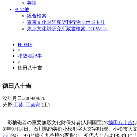
英語
その他
総合検索
東京文化財研究所刊行物リポジトリ
東京文化財研究所蔵書検索（OPAC）
HOME
>
物故者記事
>
徳田八十吉
徳田八十吉
没年月日:2009/08/26
分野:
工芸
,
工芸家
(工)
彩釉磁器の重要無形文化財保持者(人間国宝)の
徳田八十吉
8)年9月14日、石川県能美郡小松町字大文字町(現、小松市大
吉
(1907―97)と続く九谷焼の家系で、初代八十吉は195