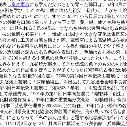
発表し
富本憲吉
にも学んだ父のもとで育った徳田は、52年4月
付技術を学び、55年の秋、病に倒れた祖父・初代八十吉から上
めたのは57年のこと。すでに1954年から日展に出品してい
の器の外面を口縁に沿って上から下に青、黄、緑、紺と色釉を
い)」に見られる自己の様式、すなわち特有の透明感のある色調
、技の錬磨を必要とした。焼成法に関する大きな変化は電気窯の
市桜木町に工房兼自宅を構えた際、電気窯による高温焼成を始め
孔なども歯科医の用具にヒントを得た独自の手法で全て整えて
高い透明感と深みのある色調を表出した。色釉は古九谷の紫、
とで200を超える中間色の発色が可能になったという。こう
世界を超えて、九谷焼が継承してきた伝統の色そのものの可能
めたこの作品名を使うことが多くなった(2003年の古希記念展
員となる(以後38回入選)。77年の第24回日本伝統工芸展に
伝統九谷焼工芸展に「深厚釉組皿」を出品して九谷連合会理事長賞
第33回日本伝統工芸展に「燿彩鉢「黎明」」を監査員出品して保
て最優秀賞、1991年の第11回日本陶芸展に「燿彩鉢「創生」
財資格保持者、97年に国の重要無形文化財「彩釉磁器」保持者に認
6月に日本工芸会常任理事(~2008年6月)に就任。97年には小松
財団法人石川県美術文化協会名誉顧問に就任。海外展への出品も
展」にともなって「私の歩んだ道」と題する記念講演を行うなど最
)、11年1月2日から12年1月29日に横浜そごう美術館、兵庫