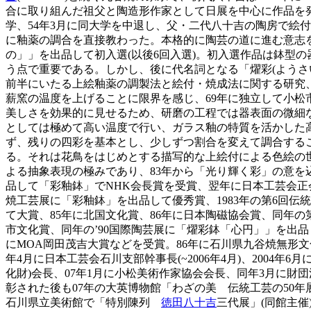
合に取り組んだ祖父と陶造形作家として日展を中心に作品を
学、54年3月に同大学を中退し、父・二代八十吉の陶房で絵
に釉薬の調合を直接教わった。本格的に陶芸の道に進む意志を固
の」」を出品して初入選(以後6回入選)。初入選作品は鉢型
う点で重要である。しかし、後に代名詞となる「燿彩(ようさ
前半にいたる上絵釉薬の調製法と絵付・焼成法に関する研究
薪窯の温度を上げることに限界を感じ、69年に独立して小松
美しさを効果的に見せるため、研磨の工程では器表面の微細な
としては極めて高い温度で行い、ガラス釉の特質を活かした
ず、残りの四彩を基本とし、少しずつ割合を変えて調合するこ
る。それは花鳥をはじめとする描写的な上絵付による色絵の
よる抽象表現の極みであり、83年から「光り輝く彩」の意を込
品して「彩釉鉢」でNHK会長賞を受賞、翌年に日本工芸会正会
焼工芸展に「彩釉鉢」を出品して優秀賞、1983年の第6回
て大賞、85年に北国文化賞、86年に日本陶磁協会賞、同年の
市文化賞、同年の’90国際陶芸展に「燿彩鉢「心円」」を出品し
にMOA岡田茂吉大賞などを受賞。86年に石川県九谷焼無形文化
年4月に日本工芸会石川支部幹事長(~2006年4月)、2004年
化財)会長、07年1月に小松美術作家協会会長、同年3月に
彰された後も07年の大英博物館「わざの美 伝統工芸の50年
石川県立美術館で「特別陳列
徳田八十吉
三代展」(同館主催