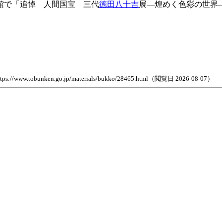
館で「追悼 人間国宝 三代
徳田八十吉
展―煌めく色彩の世界
en.go.jp/materials/bukko/28465.html（閲覧日 2026-08-07）