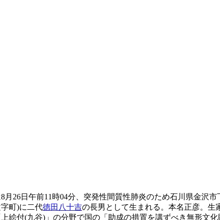
は8月26日午前11時04分、突発性間質性肺炎のため石川県金沢市
文字町)に二代
徳田八十吉
の長男として生まれる。本名正彦。生
3年に「上絵付(九谷)」の分野で国の「助成の措置を講ずべき無