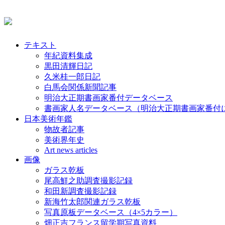
テキスト
年紀資料集成
黒田清輝日記
久米桂一郎日記
白馬会関係新聞記事
明治大正期書画家番付データベース
書画家人名データベース（明治大正期書画家番付
日本美術年鑑
物故者記事
美術界年史
Art news articles
画像
ガラス乾板
尾高鮮之助調査撮影記録
和田新調査撮影記録
新海竹太郎関連ガラス乾板
写真原板データベース（4×5カラー）
畑正吉フランス留学期写真資料