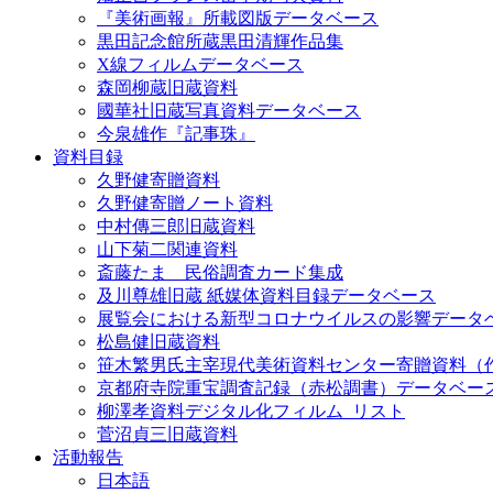
『美術画報』所載図版データベース
黒田記念館所蔵黒田清輝作品集
X線フィルムデータベース
森岡柳蔵旧蔵資料
國華社旧蔵写真資料データベース
今泉雄作『記事珠』
資料目録
久野健寄贈資料
久野健寄贈ノート資料
中村傳三郎旧蔵資料
山下菊二関連資料
斎藤たま 民俗調査カード集成
及川尊雄旧蔵 紙媒体資料目録データベース
展覧会における新型コロナウイルスの影響データ
松島健旧蔵資料
笹木繁男氏主宰現代美術資料センター寄贈資料（
京都府寺院重宝調査記録（赤松調書）データベー
柳澤孝資料デジタル化フィルム_リスト
菅沼貞三旧蔵資料
活動報告
日本語