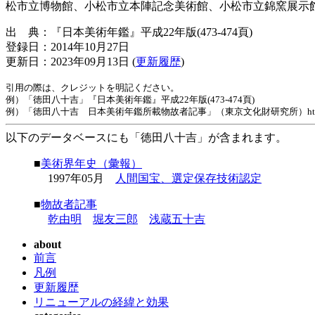
松市立博物館、小松市立本陣記念美術館、小松市立錦窯展示
出 典：『日本美術年鑑』平成22年版(473-474頁)
登録日：2014年10月27日
更新日：2023年09月13日 (
更新履歴
)
引用の際は、クレジットを明記ください。
例）「徳田八十吉」『日本美術年鑑』平成22年版(473-474頁)
例）「徳田八十吉 日本美術年鑑所載物故者記事」（東京文化財研究所）https://www.tobunk
以下のデータベースにも「徳田八十吉」が含まれます。
■
美術界年史（彙報）
1997年05月
人間国宝、選定保存技術認定
■
物故者記事
乾由明
堀友三郎
浅蔵五十吉
about
前言
凡例
更新履歴
リニューアルの経緯と効果