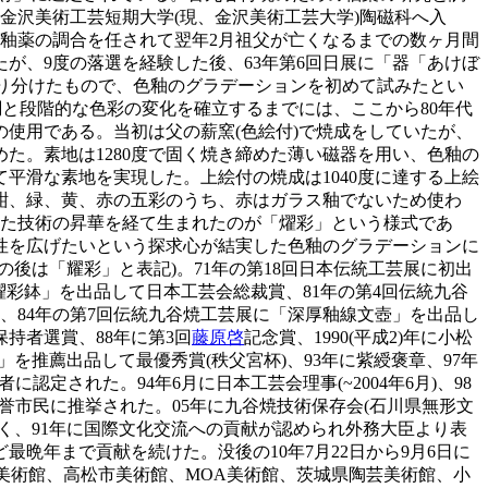
に金沢美術工芸短期大学(現、金沢美術工芸大学)陶磁科へ入
絵釉薬の調合を任されて翌年2月祖父が亡くなるまでの数ヶ月間
たが、9度の落選を経験した後、63年第6回日展に「器「あけぼ
塗り分けたもので、色釉のグラデーションを初めて試みたとい
と段階的な色彩の変化を確立するまでには、ここから80年代
使用である。当初は父の薪窯(色絵付)で焼成をしていたが、
た。素地は1280度で固く焼き締めた薄い磁器を用い、色釉の
平滑な素地を実現した。上絵付の焼成は1040度に達する上絵
紺、緑、黄、赤の五彩のうち、赤はガラス釉でないため使わ
した技術の昇華を経て生まれたのが「燿彩」という様式であ
性を広げたいという探求心が結実した色釉のグラデーションに
の後は「耀彩」と表記)。71年の第18回日本伝統工芸展に初出
「燿彩鉢」を出品して日本工芸会総裁賞、81年の第4回伝統九谷
、84年の第7回伝統九谷焼工芸展に「深厚釉線文壺」を出品し
持者選賞、88年に第3回
藤原啓
記念賞、1990(平成2)年に小松
」を推薦出品して最優秀賞(秩父宮杯)、93年に紫綬褒章、97年
定された。94年6月に日本工芸会理事(~2004年6月)、98
市の名誉市民に推挙された。05年に九谷焼技術保存会(石川県無形文
多く、91年に国際文化交流への貢献が認められ外務大臣より表
晩年まで貢献を続けた。没後の10年7月22日から9月6日に
陶芸美術館、高松市美術館、MOA美術館、茨城県陶芸美術館、小