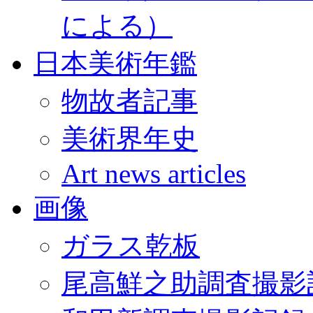
による）
日本美術年鑑
物故者記事
美術界年史
Art news articles
画像
ガラス乾板
尾高鮮之助調査撮影