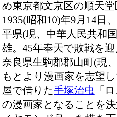
め東京都文京区の順天堂
1935(昭和10)年9月1
平県(現、中華人民共和
雄。45年奉天で敗戦を
奈良県生駒郡郡山町(現
もとより漫画家を志望し
屋で借りた
手塚治虫
「ロ
の漫画家となることを決