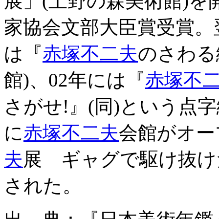
展」(上野の森美術館)を
家協会文部大臣賞受賞。翌
は『
赤塚不二夫
のさわる
館)、02年には『
赤塚不
さがせ!』(同)という点
に
赤塚不二夫
会館がオー
夫
展 ギャグで駆け抜けた
された。