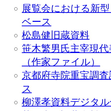
展覧会における新型
ベース
松島健旧蔵資料
笹木繁男氏主宰現代
（作家ファイル）
京都府寺院重宝調査
ス
柳澤孝資料デジタル