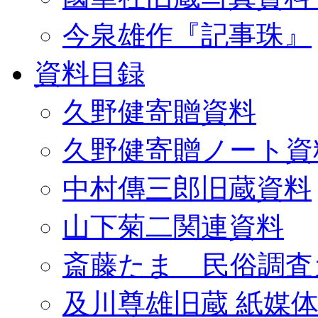
今泉雄作『記事珠』
資料目録
久野健寄贈資料
久野健寄贈ノート資
中村傳三郎旧蔵資料
山下菊二関連資料
斎藤たま 民俗調査
及川尊雄旧蔵 紙媒