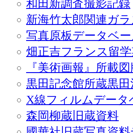
和田新調査撮影記録
新海竹太郎関連ガラ
写真原板データベー
畑正吉フランス留学
『美術画報』所載図
黒田記念館所蔵黒田
X線フィルムデータ
森岡柳蔵旧蔵資料
國華社旧蔵写真資料