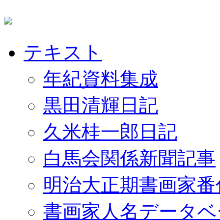
テキスト
年紀資料集成
黒田清輝日記
久米桂一郎日記
白馬会関係新聞記事
明治大正期書画家番
書画家人名データベ