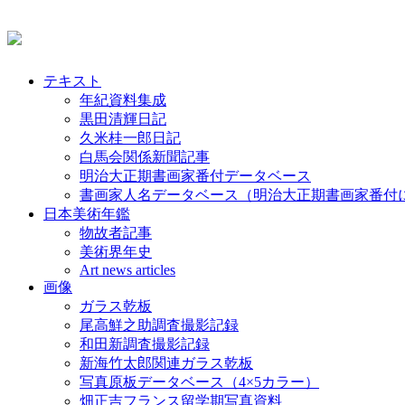
テキスト
年紀資料集成
黒田清輝日記
久米桂一郎日記
白馬会関係新聞記事
明治大正期書画家番付データベース
書画家人名データベース（明治大正期書画家番付
日本美術年鑑
物故者記事
美術界年史
Art news articles
画像
ガラス乾板
尾高鮮之助調査撮影記録
和田新調査撮影記録
新海竹太郎関連ガラス乾板
写真原板データベース（4×5カラー）
畑正吉フランス留学期写真資料