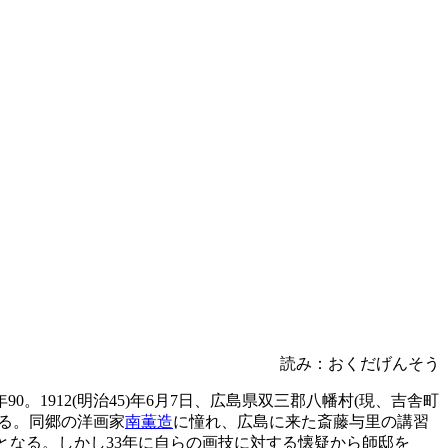
読み：おくだげんそう
。1912(明治45)年6月7日、広島県双三郡八幡村(現、吉舎町
る。同郷の洋画家
南薫造
に憧れ、広島に来た斎藤与里の講習
となる。しかし33年に自らの画技に対する懐疑から師邸を