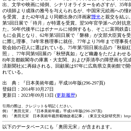
出、文学や映画に傾倒、シナリオライターをめざすが、35年
の頃師より成珠の雅号を与えられるが、中国宋元絵画への憧れ
を受賞、また42年頃より同郷出身の洋画家
靉光
と親交を結ぶ
第5回日展で「待月」が特選を受賞。翌50年官学派への対抗
た。50年代後半にはボナールに傾倒するも、そこに富岡鉄斎
もに会員となり、62年第5回日展で「磐梯」が文部大臣賞を受
に際し理事、74年常務理事に就任、77年より79年まで理事
歌会始の召人に選ばれている。75年第7回日展出品の「秋嶽
照」、77年同第9回展の「秋巒真如」など幽趣をただよわせる
8)年京都銀閣寺の庫裏・大玄関、および弄清亭の障壁画を完成
済新聞社)に再録される。回顧展は97年に広島県立美術館で開
れている。
出 典：『日本美術年鑑』平成16年版(296-297頁)
登録日：2014年10月27日
更新日：2023年09月13日 (
更新履歴
)
引用の際は、クレジットを明記ください。
例）「奥田元宋」『日本美術年鑑』平成16年版(296-297頁)
例）「奥田元宋 日本美術年鑑所載物故者記事」（東京文化財研究所）https://www.tobunke
以下のデータベースにも「奥田元宋」が含まれます。