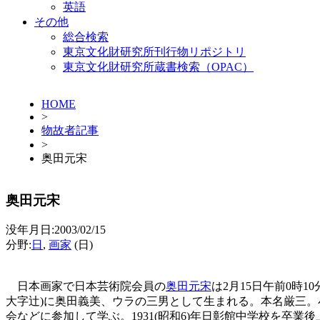
英語
その他
総合検索
東京文化財研究所刊行物リポジトリ
東京文化財研究所蔵書検索（OPAC）
HOME
>
物故者記事
>
奥田元宋
奥田元宋
没年月日:2003/02/15
分野:
日
,
画家
(日)
日本画家で日本芸術院会員の
奥田元宋
は2月15日午前0時
大字辻)に奥田義美、ウラの三男として生まれる。本名厳三
会などに参加して学ぶ。1931(昭和6)年日彰館中学校を卒