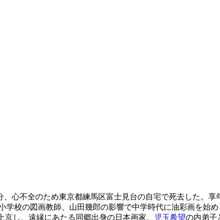
10分、心不全のため東京都練馬区富士見台の自宅で死去した。享年90
。小学校の図画教師、山田幾郎の影響で中学時代に油彩画を始め
業後上京し、遠縁にあたる同郷出身の日本画家、
児玉希望
の内弟子