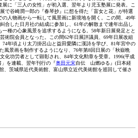
鑑査展に「三人の女性」が初入選、翌年より児玉塾展に発表。こ
文展で谷崎潤一郎の『春琴抄』に想を得た「盲女と花」が特選
での人物画から一転して風景画に新境地を開く。この間、49年
糾合した日月社の結成に参加し、61年の解散まで連年出品し
も一種の心象風景を追求するようになる。58年新日展発足とと
芸術院会員となった。この間62年日展評議員、69年日展改組
、74年頃より太刀掛呂山と益田愛隣に漢詩を学び、81年宮中の
た風景画を制作するようになり、76年第8回日展の「秋嶽晩
化功労者として顕彰され、84年文化勲章を受章。1996(平成
歴書」を連載、翌年刊行の『
奥田元宋
自伝 山燃ゆる』(日本経
美術館、茨城県近代美術館、富山県立近代美術館を巡回して催さ