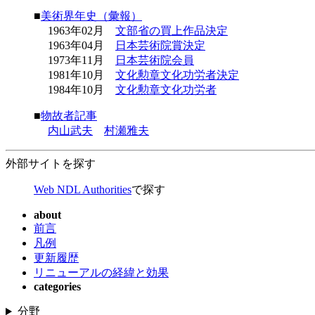
■
美術界年史（彙報）
1963年02月
文部省の買上作品決定
1963年04月
日本芸術院賞決定
1973年11月
日本芸術院会員
1981年10月
文化勲章文化功労者決定
1984年10月
文化勲章文化功労者
■
物故者記事
内山武夫
村瀬雅夫
外部サイトを探す
Web NDL Authorities
で探す
about
前言
凡例
更新履歴
リニューアルの経緯と効果
categories
分野