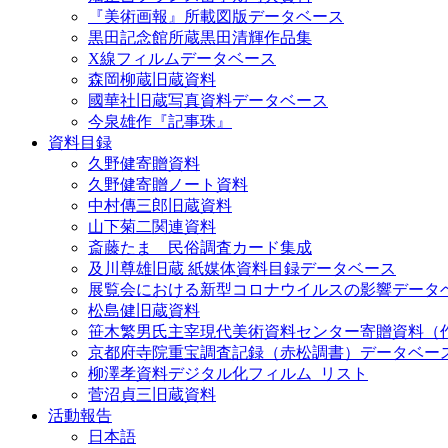
『美術画報』所載図版データベース
黒田記念館所蔵黒田清輝作品集
X線フィルムデータベース
森岡柳蔵旧蔵資料
國華社旧蔵写真資料データベース
今泉雄作『記事珠』
資料目録
久野健寄贈資料
久野健寄贈ノート資料
中村傳三郎旧蔵資料
山下菊二関連資料
斎藤たま 民俗調査カード集成
及川尊雄旧蔵 紙媒体資料目録データベース
展覧会における新型コロナウイルスの影響データ
松島健旧蔵資料
笹木繁男氏主宰現代美術資料センター寄贈資料（
京都府寺院重宝調査記録（赤松調書）データベー
柳澤孝資料デジタル化フィルム_リスト
菅沼貞三旧蔵資料
活動報告
日本語