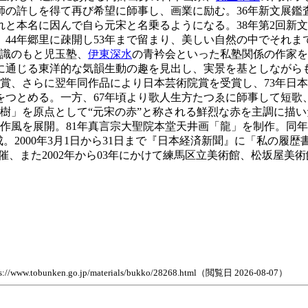
師の許しを得て再び希望に師事し、画業に励む。36年新文展
と本名に因んで自ら元宋と名乗るようになる。38年第2回新
。44年郷里に疎開し53年まで留まり、美しい自然の中でそれま
意識のもと児玉塾、
伊東深水
の青衿会といった私塾関係の作家を
に通じる東洋的な気韻生動の趣を見出し、実景を基としながら
賞、さらに翌年同作品により日本芸術院賞を受賞し、73年日本
長をつとめる。一方、67年頃より歌人生方たつゑに師事して短歌
紅樹」を原点として“元宋の赤”と称される鮮烈な赤を主調に描い
作風を展開。81年真言宗大聖院本堂天井画「龍」を制作。同年文
。2000年3月1日から31日まで『日本経済新聞』に「私の履
催、また2002年から03年にかけて練馬区立美術館、松坂屋
n.go.jp/materials/bukko/28268.html（閲覧日 2026-08-07）