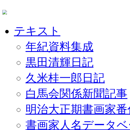
テキスト
年紀資料集成
黒田清輝日記
久米桂一郎日記
白馬会関係新聞記事
明治大正期書画家番
書画家人名データベ