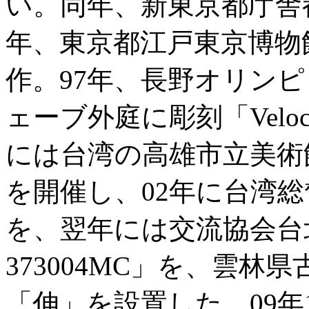
い。同年、新東京都庁舎
年、東京都江戸東京博物
作。97年、長野オリン
ェーブ外庭に彫刻「Veloc
には台湾の高雄市立美術
を開催し、02年に台湾総
を、翌年には交流協会台
373004MC」を、雲
「伸」を設置した。09年