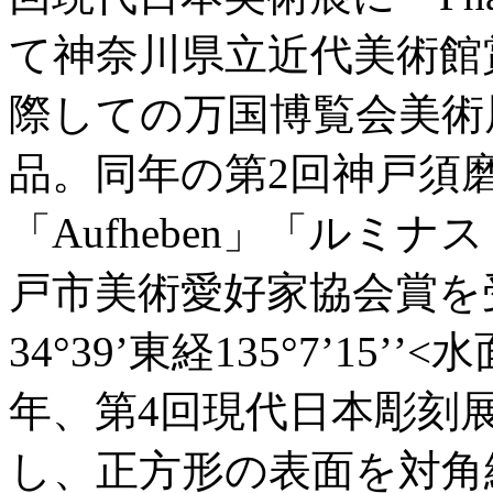
て神奈川県立近代美術館
際しての万国博覧会美術展には
品。同年の第2回神戸須
「Aufheben」「ルミナス
戸市美術愛好家協会賞を
34°39’東経135°7’15
年、第4回現代日本彫刻
し、正方形の表面を対角