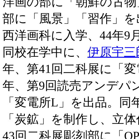
洋画の部に「朝鮮の古物」
部に「風景」「習作」を
西洋画科に入学、44年
同校在学中に、
伊原宇三
年、第41回二科展に「変
年、第9回読売アンデパ
「変電所L」を出品。同
「炭鉱」を制作し、立体
43回二科展彫刻部に「OP