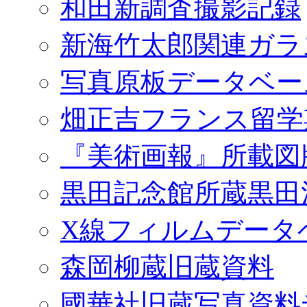
和田新調査撮影記録
新海竹太郎関連ガラ
写真原板データベー
畑正吉フランス留学
『美術画報』所載図
黒田記念館所蔵黒田
X線フィルムデータ
森岡柳蔵旧蔵資料
國華社旧蔵写真資料