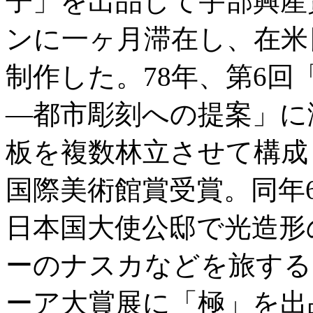
子」を出品して宇部興産
ンに一ヶ月滞在し、在米
制作した。78年、第6
―都市彫刻への提案」に
板を複数林立させて構成
国際美術館賞受賞。同年
日本国大使公邸で光造形
ーのナスカなどを旅する
ーア大賞展に「極」を出