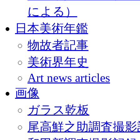
による）
日本美術年鑑
物故者記事
美術界年史
Art news articles
画像
ガラス乾板
尾高鮮之助調査撮影