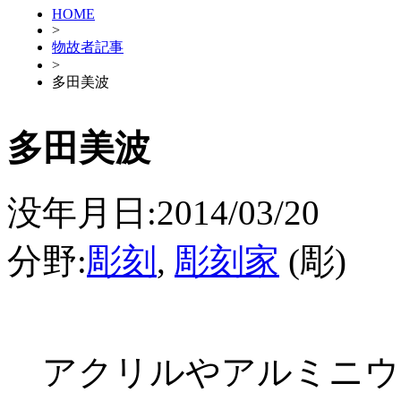
HOME
>
物故者記事
>
多田美波
多田美波
没年月日:2014/03/20
分野:
彫刻
,
彫刻家
(彫)
アクリルやアルミニウ