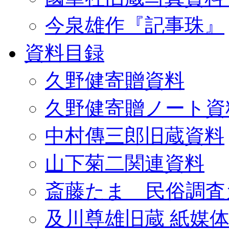
今泉雄作『記事珠』
資料目録
久野健寄贈資料
久野健寄贈ノート資
中村傳三郎旧蔵資料
山下菊二関連資料
斎藤たま 民俗調査
及川尊雄旧蔵 紙媒