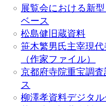
展覧会における新型
ベース
松島健旧蔵資料
笹木繁男氏主宰現代
（作家ファイル）
京都府寺院重宝調査
ス
柳澤孝資料デジタル