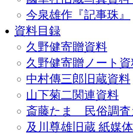
今泉雄作『記事珠』
資料目録
久野健寄贈資料
久野健寄贈ノート資
中村傳三郎旧蔵資料
山下菊二関連資料
斎藤たま 民俗調査
及川尊雄旧蔵 紙媒