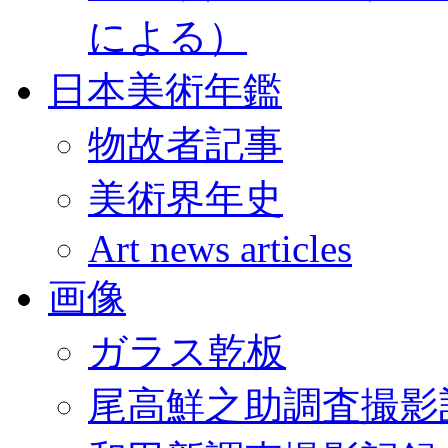
による）
日本美術年鑑
物故者記事
美術界年史
Art news articles
画像
ガラス乾板
尾高鮮之助調査撮影