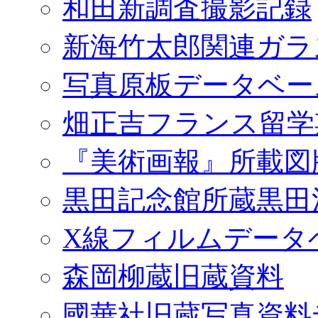
和田新調査撮影記録
新海竹太郎関連ガラ
写真原板データベー
畑正吉フランス留学
『美術画報』所載図
黒田記念館所蔵黒田
X線フィルムデータ
森岡柳蔵旧蔵資料
國華社旧蔵写真資料