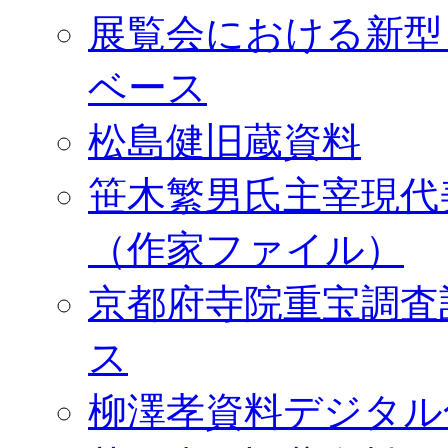
展覧会における新型
ベース
松島健旧蔵資料
笹木繁男氏主宰現代
（作家ファイル）
京都府寺院重宝調査
ス
柳澤孝資料デジタル