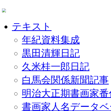
テキスト
年紀資料集成
黒田清輝日記
久米桂一郎日記
白馬会関係新聞記事
明治大正期書画家番
書画家人名データベ