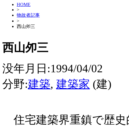
HOME
>
物故者記事
>
西山夘三
西山夘三
没年月日:1994/04/02
分野:
建築
,
建築家
(建)
住宅建築界重鎮で歴史