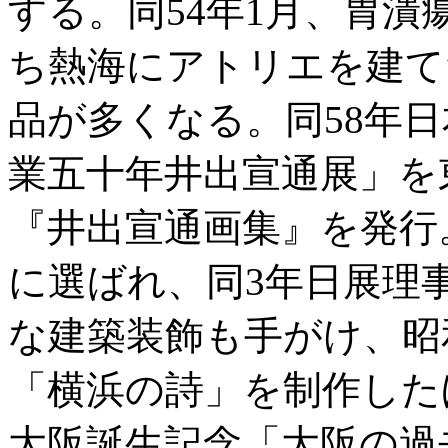
する。同54年1月、胃
ち熱海にアトリエを建て
品が多くなる。同58年
業五十年井出宣通展」を
『井出宣通画集』を発行。平
に選ばれ、同3年日展理
な建築装飾も手がけ、昭
「横浜の詩」を制作した
大阪誕生記念「大阪の過