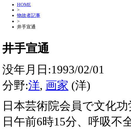
HOME
>
物故者記事
>
井手宣通
井手宣通
没年月日:1993/02/01
分野:
洋
,
画家
(洋)
日本芸術院会員で文化功
日午前6時15分、呼吸