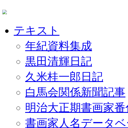
テキスト
年紀資料集成
黒田清輝日記
久米桂一郎日記
白馬会関係新聞記事
明治大正期書画家番
書画家人名データベ