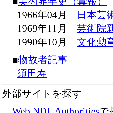
■
美術界年史（彙報）
1966年04月
日本芸
1969年11月
芸術院
1990年10月
文化勲
■
物故者記事
須田寿
外部サイトを探す
Web NDL Authorities
で