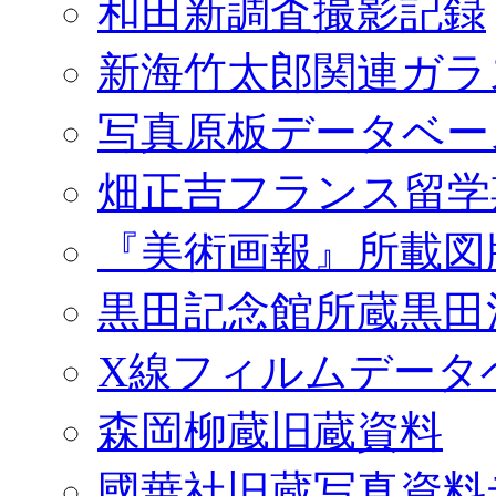
和田新調査撮影記録
新海竹太郎関連ガラ
写真原板データベー
畑正吉フランス留学
『美術画報』所載図
黒田記念館所蔵黒田
X線フィルムデータ
森岡柳蔵旧蔵資料
國華社旧蔵写真資料