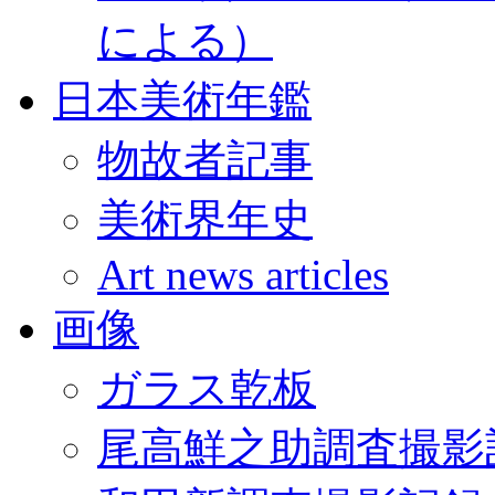
による）
日本美術年鑑
物故者記事
美術界年史
Art news articles
画像
ガラス乾板
尾高鮮之助調査撮影