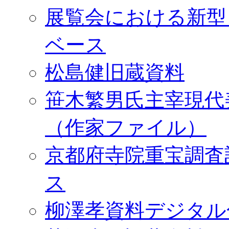
展覧会における新型
ベース
松島健旧蔵資料
笹木繁男氏主宰現代
（作家ファイル）
京都府寺院重宝調査
ス
柳澤孝資料デジタル