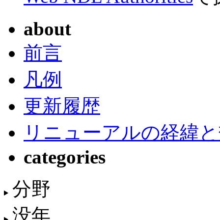
about
前言
凡例
更新履歴
リニューアルの経緯と
categories
分野
没年