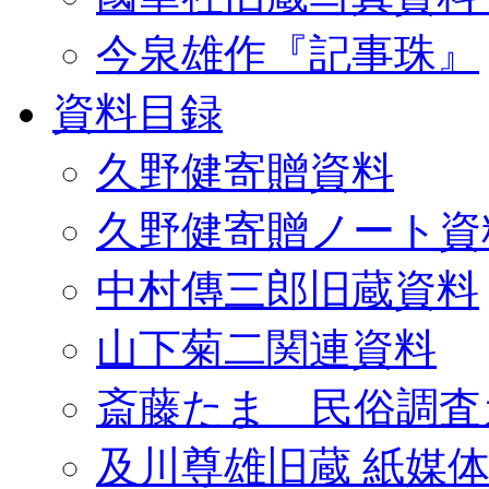
今泉雄作『記事珠』
資料目録
久野健寄贈資料
久野健寄贈ノート資
中村傳三郎旧蔵資料
山下菊二関連資料
斎藤たま 民俗調査
及川尊雄旧蔵 紙媒