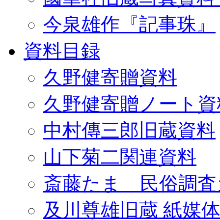
今泉雄作『記事珠』
資料目録
久野健寄贈資料
久野健寄贈ノート資
中村傳三郎旧蔵資料
山下菊二関連資料
斎藤たま 民俗調査
及川尊雄旧蔵 紙媒