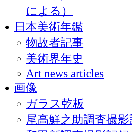
による）
日本美術年鑑
物故者記事
美術界年史
Art news articles
画像
ガラス乾板
尾高鮮之助調査撮影