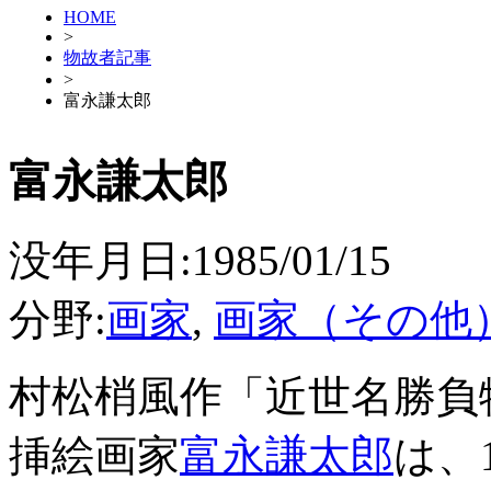
HOME
>
物故者記事
>
富永謙太郎
富永謙太郎
没年月日:1985/01/15
分野:
画家
,
画家（その他
村松梢風作「近世名勝負
挿絵画家
富永謙太郎
は、