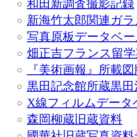
和田新調査撮影記録
新海竹太郎関連ガラ
写真原板データベー
畑正吉フランス留学
『美術画報』所載図
黒田記念館所蔵黒田
X線フィルムデータ
森岡柳蔵旧蔵資料
國華社旧蔵写真資料