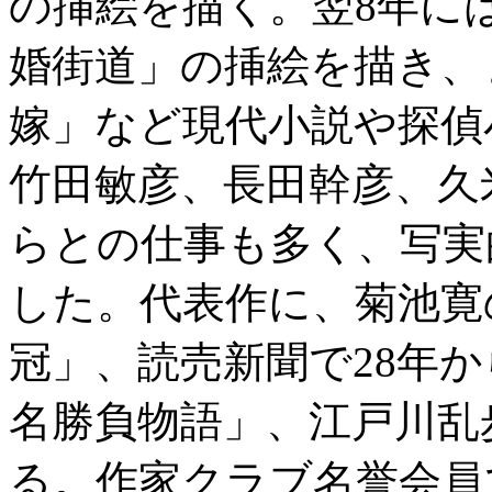
の挿絵を描く。翌8年に
婚街道」の挿絵を描き、
嫁」など現代小説や探偵
竹田敏彦、長田幹彦、久
らとの仕事も多く、写実
した。代表作に、菊池寛
冠」、読売新聞で28年
名勝負物語」、江戸川乱
る。作家クラブ名誉会員