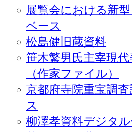
展覧会における新型
ベース
松島健旧蔵資料
笹木繁男氏主宰現代
（作家ファイル）
京都府寺院重宝調査
ス
柳澤孝資料デジタル