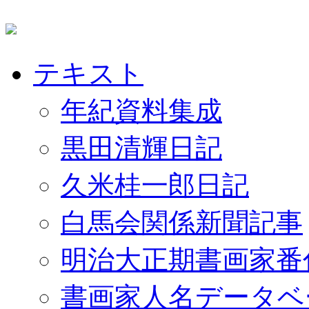
テキスト
年紀資料集成
黒田清輝日記
久米桂一郎日記
白馬会関係新聞記事
明治大正期書画家番
書画家人名データベ