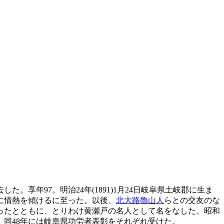
。享年97。明治24年(1891)1月24日岐阜県土岐郡に生ま
に情熱を傾けるに至った。以後、
北大路魯山人
らとの交友のな
ったとともに、とりわけ黄瀬戸の名人として名をなした。昭和
、同48年には岐阜県功労者表彰をそれぞれ受けた。