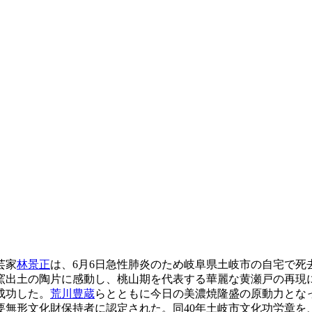
芸家
林景正
は、6月6日急性肺炎のため岐阜県土岐市の自宅で死去した
古窯出土の陶片に感動し、桃山期を代表する華麗な黄瀬戸の再現
成功した。
荒川豊蔵
らとともに今日の美濃焼隆盛の原動力とな
要無形文化財保持者に認定された。同40年土岐市文化功労章を