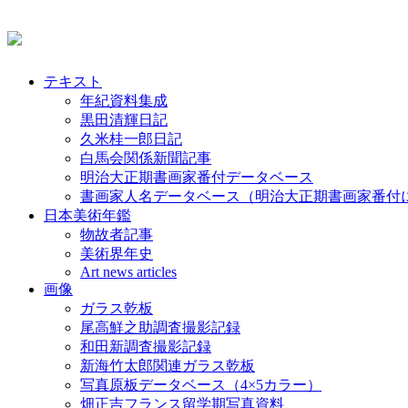
テキスト
年紀資料集成
黒田清輝日記
久米桂一郎日記
白馬会関係新聞記事
明治大正期書画家番付データベース
書画家人名データベース（明治大正期書画家番付
日本美術年鑑
物故者記事
美術界年史
Art news articles
画像
ガラス乾板
尾高鮮之助調査撮影記録
和田新調査撮影記録
新海竹太郎関連ガラス乾板
写真原板データベース（4×5カラー）
畑正吉フランス留学期写真資料