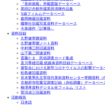
『美術画報』所載図版データベース
黒田記念館所蔵黒田清輝作品集
X線フィルムデータベース
森岡柳蔵旧蔵資料
國華社旧蔵写真資料データベース
今泉雄作『記事珠』
資料目録
久野健寄贈資料
久野健寄贈ノート資料
中村傳三郎旧蔵資料
山下菊二関連資料
斎藤たま 民俗調査カード集成
及川尊雄旧蔵 紙媒体資料目録データベース
展覧会における新型コロナウイルスの影響データ
松島健旧蔵資料
笹木繁男氏主宰現代美術資料センター寄贈資料（
京都府寺院重宝調査記録（赤松調書）データベー
柳澤孝資料デジタル化フィルム_リスト
菅沼貞三旧蔵資料
活動報告
日本語