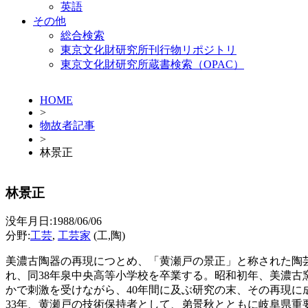
英語
その他
総合検索
東京文化財研究所刊行物リポジトリ
東京文化財研究所蔵書検索（OPAC）
HOME
>
物故者記事
>
林景正
林景正
没年月日:1988/06/06
分野:
工芸
,
工芸家
(工,陶)
美濃古陶器の再現につとめ、「黄瀬戸の景正」と称された陶
れ、同38年泉中央高等小学校を卒業する。昭和初年、美濃
かで刺激を受けながら、40年間に及ぶ研究の末、その再現に
33年、黄瀬戸の技術保持者として、弟景秋とともに岐阜県重