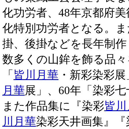
化功労者、48年京都府美
化特別功労者となる。ま
掛、後掛などを長年制作
数多くの山鉾を飾る品々
「
皆川月華
・新彩染彩展
月華
展」、60年「染彩七
また作品集に『染彩
皆川
川月華
染彩天井画集』『