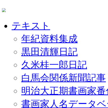
テキスト
年紀資料集成
黒田清輝日記
久米桂一郎日記
白馬会関係新聞記事
明治大正期書画家番
書画家人名データベ