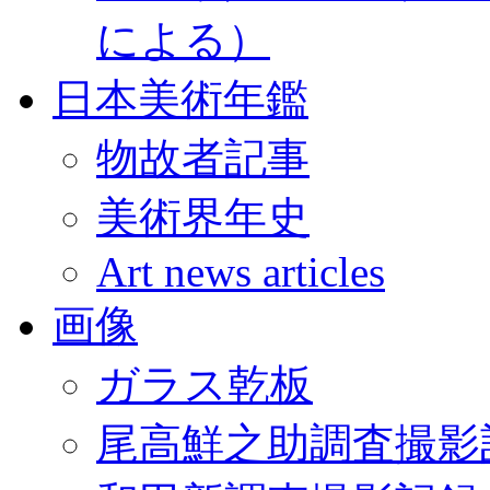
による）
日本美術年鑑
物故者記事
美術界年史
Art news articles
画像
ガラス乾板
尾高鮮之助調査撮影