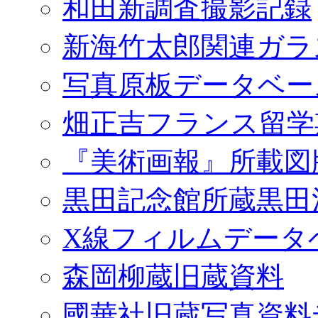
和田新調査撮影記録
新海竹太郎関連ガラ
写真原板データベー
畑正吉フランス留学
『美術画報』所載図
黒田記念館所蔵黒田
X線フィルムデータ
森岡柳蔵旧蔵資料
國華社旧蔵写真資料