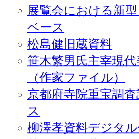
展覧会における新型
ベース
松島健旧蔵資料
笹木繁男氏主宰現代
（作家ファイル）
京都府寺院重宝調査
ス
柳澤孝資料デジタル