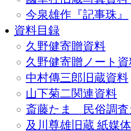
今泉雄作『記事珠』
資料目録
久野健寄贈資料
久野健寄贈ノート資
中村傳三郎旧蔵資料
山下菊二関連資料
斎藤たま 民俗調査
及川尊雄旧蔵 紙媒