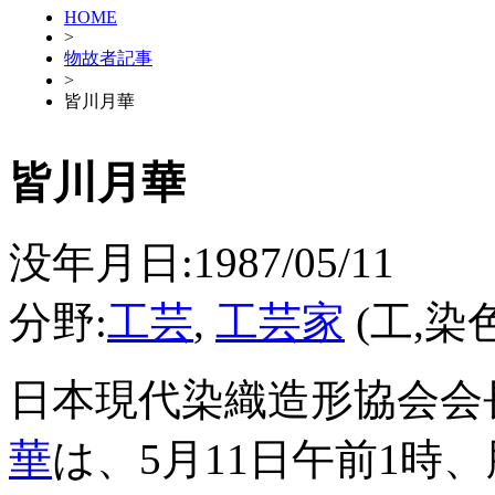
HOME
>
物故者記事
>
皆川月華
皆川月華
没年月日:1987/05/11
分野:
工芸
,
工芸家
(工,染色
日本現代染織造形協会会
華
は、5月11日午前1時