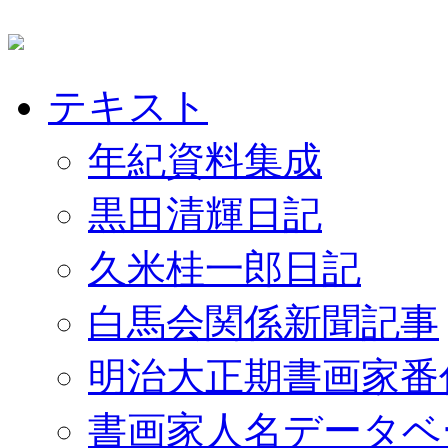
テキスト
年紀資料集成
黒田清輝日記
久米桂一郎日記
白馬会関係新聞記事
明治大正期書画家番
書画家人名データベ