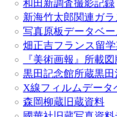
和田新調査撮影記録
新海竹太郎関連ガラ
写真原板データベー
畑正吉フランス留学
『美術画報』所載図
黒田記念館所蔵黒田
X線フィルムデータ
森岡柳蔵旧蔵資料
國華社旧蔵写真資料