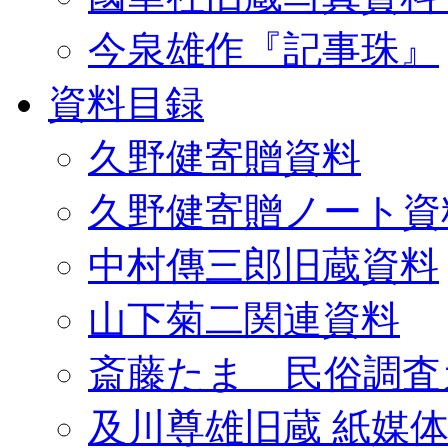
今泉雄作『記事珠』
資料目録
久野健寄贈資料
久野健寄贈ノート資
中村傳三郎旧蔵資料
山下菊二関連資料
斎藤たま 民俗調査
及川尊雄旧蔵 紙媒