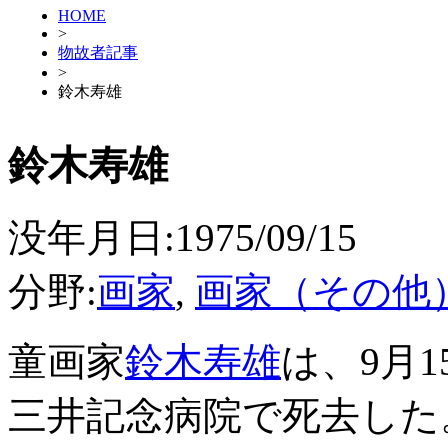
HOME
>
物故者記事
>
鈴木寿雄
鈴木寿雄
没年月日:1975/09/15
分野:
画家
,
画家（その他
童画家
鈴木寿雄
は、9月
三井記念病院で死去した