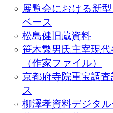
展覧会における新型
ベース
松島健旧蔵資料
笹木繁男氏主宰現代
（作家ファイル）
京都府寺院重宝調査
ス
柳澤孝資料デジタル