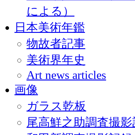
による）
日本美術年鑑
物故者記事
美術界年史
Art news articles
画像
ガラス乾板
尾高鮮之助調査撮影