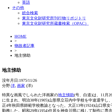
英語
その他
総合検索
東京文化財研究所刊行物リポジトリ
東京文化財研究所蔵書検索（OPAC）
HOME
>
物故者記事
>
地主悌助
地主悌助
没年月日:1975/11/26
分野:
洋
,
画家
(洋)
特異な画風でしられた洋画家の
地主悌助
(号、白道)は、11
に生まれ、明治38年(1905)山形県立荘内中学校を中途退学し、大
正4年秋田県師範学校教諭となった。大正13年(1924)山口
勤務した。昭和29年(1954)住居を神奈川県に移して制作に専念