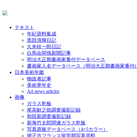
テキスト
年紀資料集成
黒田清輝日記
久米桂一郎日記
白馬会関係新聞記事
明治大正期書画家番付データベース
書画家人名データベース（明治大正期書画家番付
日本美術年鑑
物故者記事
美術界年史
Art news articles
画像
ガラス乾板
尾高鮮之助調査撮影記録
和田新調査撮影記録
新海竹太郎関連ガラス乾板
写真原板データベース（4×5カラー）
畑正吉フランス留学期写真資料