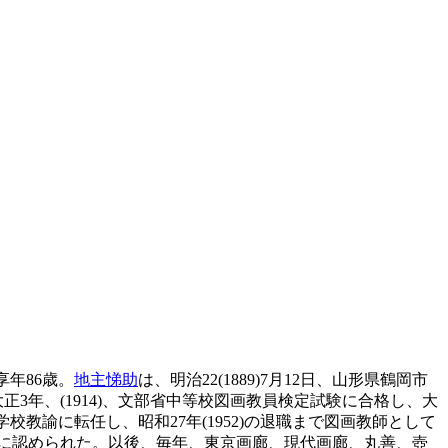
享年86歳。
地主悌助
は、明治22(1889)7月12日、山形県鶴岡市
正3年、(1914)、文部省中等校図画教員検定試験に合格し、大
校教諭に転任し、昭和27年(1952)の退職まで図画教師として
に認められた。以後、毎年、東京画廊、現代画廊、丸善、壺