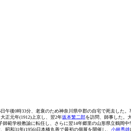
月26日午後0時33分、老衰のため神奈川県中郡の自宅で死去した。
正元年(1912)上京し、翌2年
坂本繁二郎
を訪問、師事した。大
県女子師範学校教諭に転任し、さらに翌14年郷里の山形県立鶴岡中学
、昭和31年(1956)日本橋丸善で最初の個展を開催し、
小林秀雄