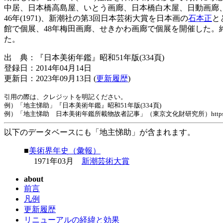
中居、日本橋高島屋、いとう画廊、日本橋白木屋、日動画廊、
46年(1971)、新潮社の第3回日本芸術大賞を日本画の
石本正
と
館で個展、48年梅田画廊、せきかわ画廊で個展を開催した
た。
出 典：『日本美術年鑑』昭和51年版(334頁)
登録日：2014年04月14日
更新日：2023年09月13日 (
更新履歴
)
引用の際は、クレジットを明記ください。
例）「地主悌助」『日本美術年鑑』昭和51年版(334頁)
例）「地主悌助 日本美術年鑑所載物故者記事」（東京文化財研究所）https://www.tobunke
以下のデータベースにも「地主悌助」が含まれます。
■
美術界年史（彙報）
1971年03月
新潮芸術大賞
about
前言
凡例
更新履歴
リニューアルの経緯と効果