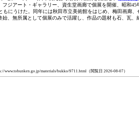
フジアート・ギャラリー、資生堂画廊で個展を開催、昭和45年(
ともにうけた。同年には秋田市立美術館をはじめ、梅田画廊、せき
。終始、無所属として個展のみで活躍し、作品の題材も石、瓦、
n.go.jp/materials/bukko/9711.html（閲覧日 2026-08-07）