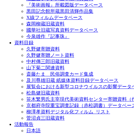
『美術画報』所載図版データベース
黒田記念館所蔵黒田清輝作品集
X線フィルムデータベース
森岡柳蔵旧蔵資料
國華社旧蔵写真資料データベース
今泉雄作『記事珠』
資料目録
久野健寄贈資料
久野健寄贈ノート資料
中村傳三郎旧蔵資料
山下菊二関連資料
斎藤たま 民俗調査カード集成
及川尊雄旧蔵 紙媒体資料目録データベース
展覧会における新型コロナウイルスの影響データ
松島健旧蔵資料
笹木繁男氏主宰現代美術資料センター寄贈資料（
京都府寺院重宝調査記録（赤松調書）データベー
柳澤孝資料デジタル化フィルム_リスト
菅沼貞三旧蔵資料
活動報告
日本語