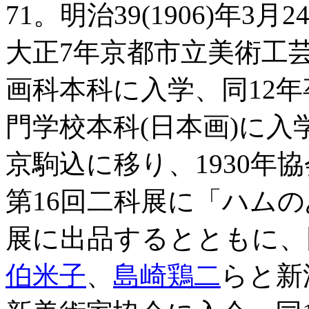
71。明治39(1906)年
大正7年京都市立美術工
画科本科に入学、同12年
門学校本科(日本画)に入
京駒込に移り、1930年
第16回二科展に「ハム
展に出品するとともに、
伯米子
、
島崎鶏二
らと新