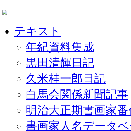
テキスト
年紀資料集成
黒田清輝日記
久米桂一郎日記
白馬会関係新聞記事
明治大正期書画家番
書画家人名データベ