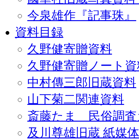
今泉雄作『記事珠』
資料目録
久野健寄贈資料
久野健寄贈ノート資
中村傳三郎旧蔵資料
山下菊二関連資料
斎藤たま 民俗調査
及川尊雄旧蔵 紙媒