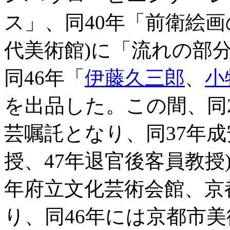
ス」、同40年「前衛絵
代美術館)に「流れの部
同46年「
伊藤久三郎
、
小
を出品した。この間、同
芸嘱託となり、同37年成
授、47年退官後客員教授
年府立文化芸術会館、京
り、同46年には京都市美