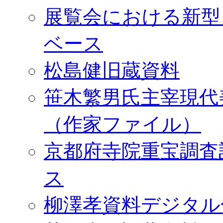
展覧会における新型
ベース
松島健旧蔵資料
笹木繁男氏主宰現代
（作家ファイル）
京都府寺院重宝調査
ス
柳澤孝資料デジタル