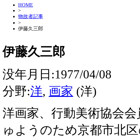
HOME
>
物故者記事
>
伊藤久三郎
伊藤久三郎
没年月日:1977/04/08
分野:
洋
,
画家
(洋)
洋画家、行動美術協会会
ゅようのため京都市北区