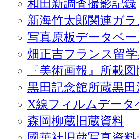
和田新調査撮影記録
新海竹太郎関連ガラ
写真原板データベー
畑正吉フランス留学
『美術画報』所載図
黒田記念館所蔵黒田
X線フィルムデータ
森岡柳蔵旧蔵資料
國華社旧蔵写真資料