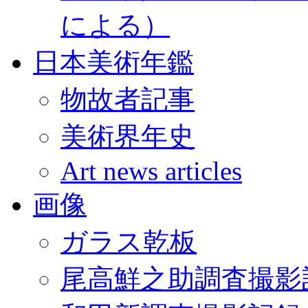
による）
日本美術年鑑
物故者記事
美術界年史
Art news articles
画像
ガラス乾板
尾高鮮之助調査撮影