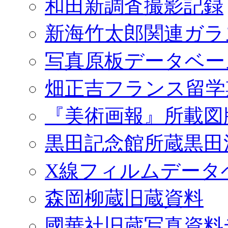
和田新調査撮影記録
新海竹太郎関連ガラ
写真原板データベー
畑正吉フランス留学
『美術画報』所載図
黒田記念館所蔵黒田
X線フィルムデータ
森岡柳蔵旧蔵資料
國華社旧蔵写真資料