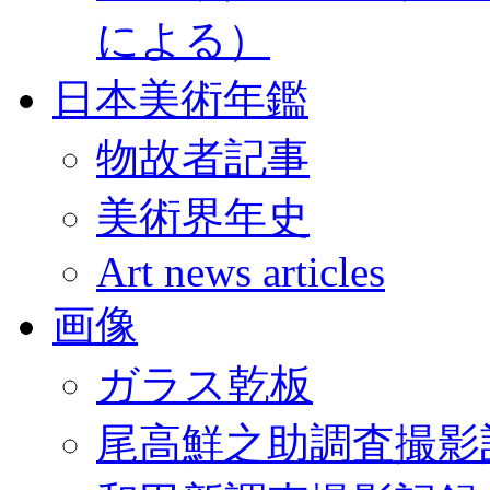
による）
日本美術年鑑
物故者記事
美術界年史
Art news articles
画像
ガラス乾板
尾高鮮之助調査撮影