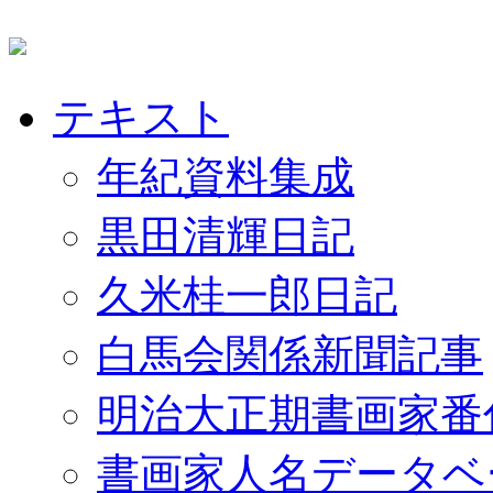
テキスト
年紀資料集成
黒田清輝日記
久米桂一郎日記
白馬会関係新聞記事
明治大正期書画家番
書画家人名データベ