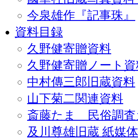
今泉雄作『記事珠』
資料目録
久野健寄贈資料
久野健寄贈ノート資
中村傳三郎旧蔵資料
山下菊二関連資料
斎藤たま 民俗調査
及川尊雄旧蔵 紙媒