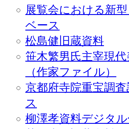
展覧会における新型
ベース
松島健旧蔵資料
笹木繁男氏主宰現代
（作家ファイル）
京都府寺院重宝調査
ス
柳澤孝資料デジタル