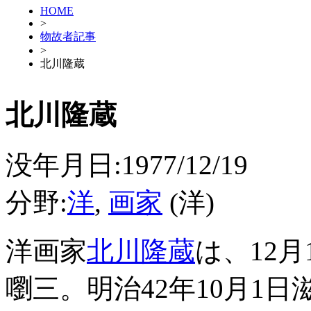
HOME
>
物故者記事
>
北川隆蔵
北川隆蔵
没年月日:1977/12/19
分野:
洋
,
画家
(洋)
洋画家
北川隆蔵
は、12
嚠三。明治42年10月1