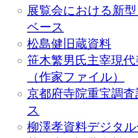
展覧会における新型
ベース
松島健旧蔵資料
笹木繁男氏主宰現代
（作家ファイル）
京都府寺院重宝調査
ス
柳澤孝資料デジタル