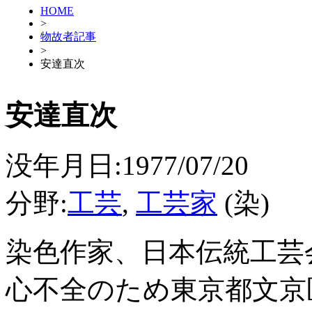
HOME
>
物故者記事
>
安達直次
安達直次
没年月日:1977/07/20
分野:
工芸
,
工芸家
(染)
染色作家、日本伝統工芸
心不全のため東京都文京