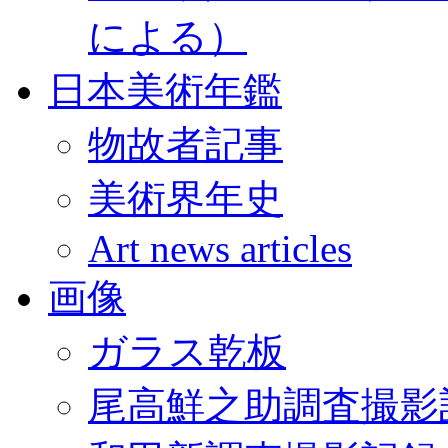
による）
日本美術年鑑
物故者記事
美術界年史
Art news articles
画像
ガラス乾板
尾高鮮之助調査撮影