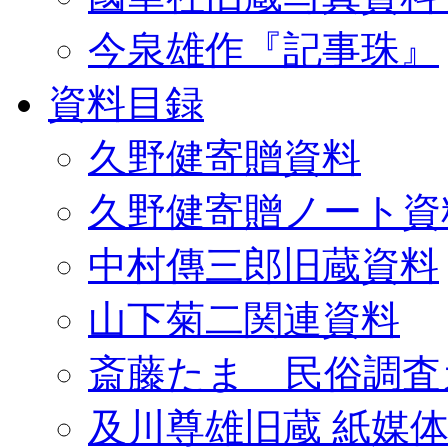
今泉雄作『記事珠』
資料目録
久野健寄贈資料
久野健寄贈ノート資
中村傳三郎旧蔵資料
山下菊二関連資料
斎藤たま 民俗調査
及川尊雄旧蔵 紙媒