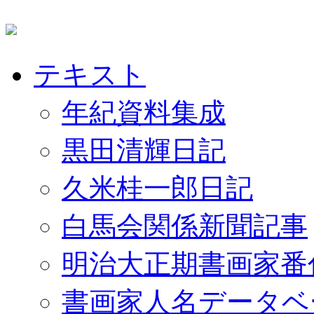
テキスト
年紀資料集成
黒田清輝日記
久米桂一郎日記
白馬会関係新聞記事
明治大正期書画家番
書画家人名データベ