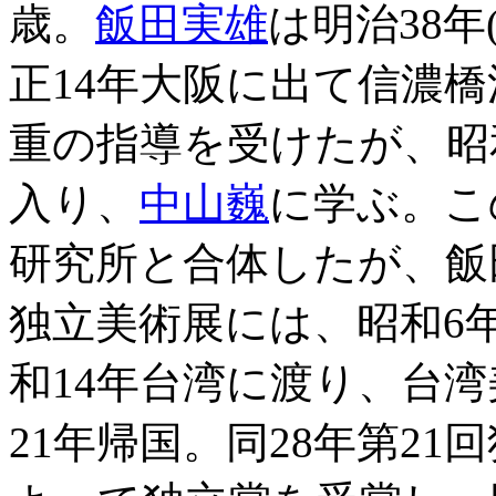
歳。
飯田実雄
は明治38年
正14年大阪に出て信濃
重の指導を受けたが、昭
入り、
中山巍
に学ぶ。こ
研究所と合体したが、飯
独立美術展には、昭和6
和14年台湾に渡り、台
21年帰国。同28年第2