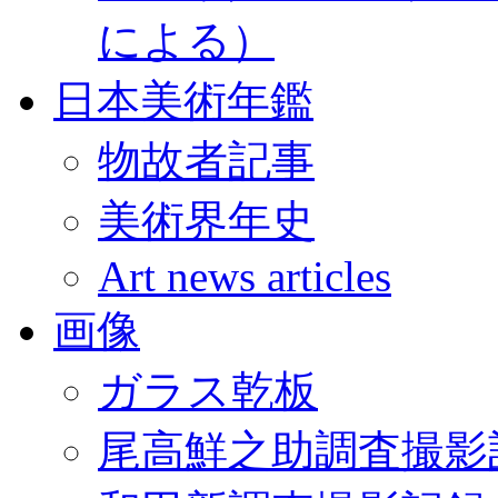
による）
日本美術年鑑
物故者記事
美術界年史
Art news articles
画像
ガラス乾板
尾高鮮之助調査撮影