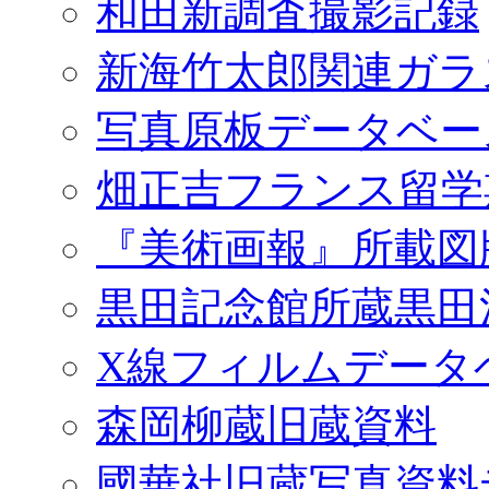
和田新調査撮影記録
新海竹太郎関連ガラ
写真原板データベー
畑正吉フランス留学
『美術画報』所載図
黒田記念館所蔵黒田
X線フィルムデータ
森岡柳蔵旧蔵資料
國華社旧蔵写真資料