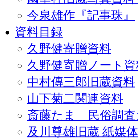
今泉雄作『記事珠』
資料目録
久野健寄贈資料
久野健寄贈ノート資
中村傳三郎旧蔵資料
山下菊二関連資料
斎藤たま 民俗調査
及川尊雄旧蔵 紙媒