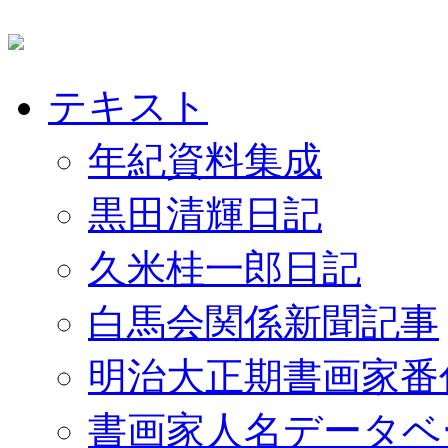
テキスト
年紀資料集成
黒田清輝日記
久米桂一郎日記
白馬会関係新聞記事
明治大正期書画家番
書画家人名データベ