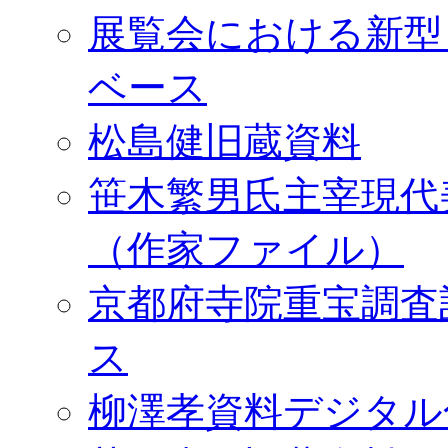
展覧会における新型
ベース
松島健旧蔵資料
笹木繁男氏主宰現代
（作家ファイル）
京都府寺院重宝調査
ス
柳澤孝資料デジタル