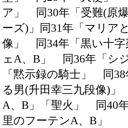
ア」 同30年「受難(原
ーズ)」同31年「マリア
像」 同34年「黒い十字
ェA、B」 同36年「シ
「黙示録の騎士」 同3
る男(升田幸三九段像)」
A、B」「聖火」 同40
里のフーテンA、B」