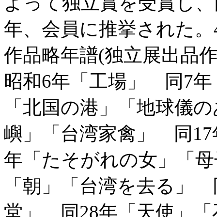
よって独立賞を受賞し、同
年、会員に推挙された。
作品略年譜(独立展出品作
昭和6年「工場」 同7
「北国の港」「地球儀の
嶼」「台湾家禽」 同17
年「たそがれの女」「母
「朝」「台湾を去る」 同
堂」 同28年「天使」「