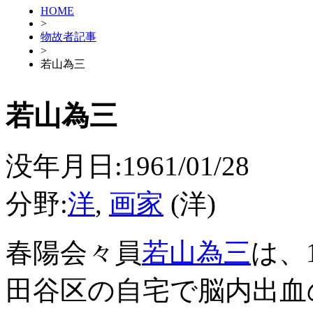
HOME
>
物故者記事
>
若山為三
若山為三
没年月日:1961/01/28
分野:
洋
,
画家
(洋)
春陽会々員
若山為三
は、
田谷区の自宅で脳内出血