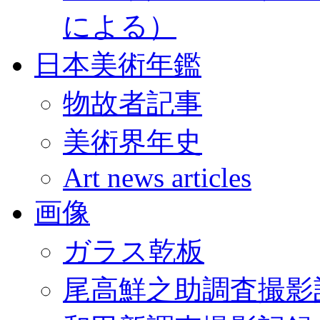
による）
日本美術年鑑
物故者記事
美術界年史
Art news articles
画像
ガラス乾板
尾高鮮之助調査撮影