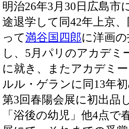
明治26年3月30日広島
途退学して同42年上京、
って
満谷国四郎
に洋画の
し、5月パリのアカデミ
に就き、またアカデミー
ルル・ゲランに同13年初
第3回春陽会展に初出品
「浴後の幼児」他4点で