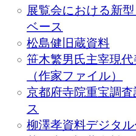
展覧会における新型
ベース
松島健旧蔵資料
笹木繁男氏主宰現代
（作家ファイル）
京都府寺院重宝調査
ス
柳澤孝資料デジタル