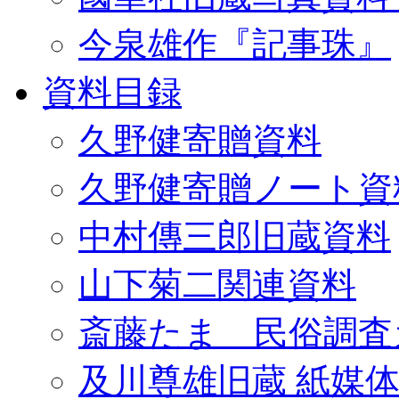
今泉雄作『記事珠』
資料目録
久野健寄贈資料
久野健寄贈ノート資
中村傳三郎旧蔵資料
山下菊二関連資料
斎藤たま 民俗調査
及川尊雄旧蔵 紙媒