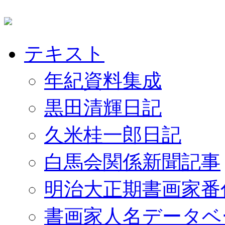
テキスト
年紀資料集成
黒田清輝日記
久米桂一郎日記
白馬会関係新聞記事
明治大正期書画家番
書画家人名データベ