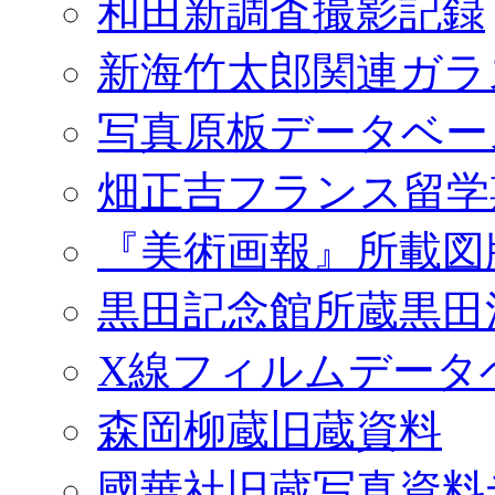
和田新調査撮影記録
新海竹太郎関連ガラ
写真原板データベー
畑正吉フランス留学
『美術画報』所載図
黒田記念館所蔵黒田
X線フィルムデータ
森岡柳蔵旧蔵資料
國華社旧蔵写真資料