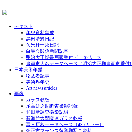
テキスト
年紀資料集成
黒田清輝日記
久米桂一郎日記
白馬会関係新聞記事
明治大正期書画家番付データベース
書画家人名データベース（明治大正期書画家番付
日本美術年鑑
物故者記事
美術界年史
Art news articles
画像
ガラス乾板
尾高鮮之助調査撮影記録
和田新調査撮影記録
新海竹太郎関連ガラス乾板
写真原板データベース（4×5カラー）
畑正吉フランス留学期写真資料