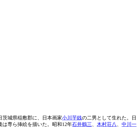
5日茨城県稲敷郡に、日本画家
小川芋銭
の二男として生れた。日
は専ら挿絵を描いた。昭和12年
石井鶴三
、
木村荘八
、
中川一