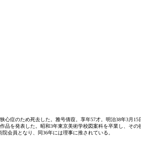
、狭心症のため死去した。雅号倩葭。享年57才。明治38年3月1
作品を発表した。昭和3年東京美術学校図案科を卒業し、その後
術院会員となり、同36年には理事に推されている。