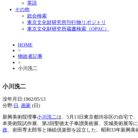
英語
その他
総合検索
東京文化財研究所刊行物リポジトリ
東京文化財研究所蔵書検索（OPAC）
HOME
>
物故者記事
>
小川洗二
小川洗二
没年月日:1962/05/13
分野:
日
,
画家
(日)
新興美術院理事
小川洗二
は、5月13日東京都渋谷区の自宅で
本美術院試作展、第2回聖徳太子奉讃美術展、茨城美術展等に
政
、岩田専太郎等と挿絵倶楽部を設立した。昭和33年新興美