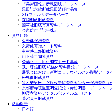
『美術画報』所載図版データベース
黒田記念館所蔵黒田清輝作品集
X線フィルムデータベース
森岡柳蔵旧蔵資料
國華社旧蔵写真資料データベース
今泉雄作『記事珠』
資料目録
久野健寄贈資料
久野健寄贈ノート資料
中村傳三郎旧蔵資料
山下菊二関連資料
斎藤たま 民俗調査カード集成
及川尊雄旧蔵 紙媒体資料目録データベース
展覧会における新型コロナウイルスの影響データ
松島健旧蔵資料
笹木繁男氏主宰現代美術資料センター寄贈資料（
京都府寺院重宝調査記録（赤松調書）データベー
柳澤孝資料デジタル化フィルム_リスト
菅沼貞三旧蔵資料
活動報告
日本語