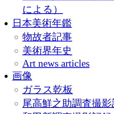
による）
日本美術年鑑
物故者記事
美術界年史
Art news articles
画像
ガラス乾板
尾高鮮之助調査撮影