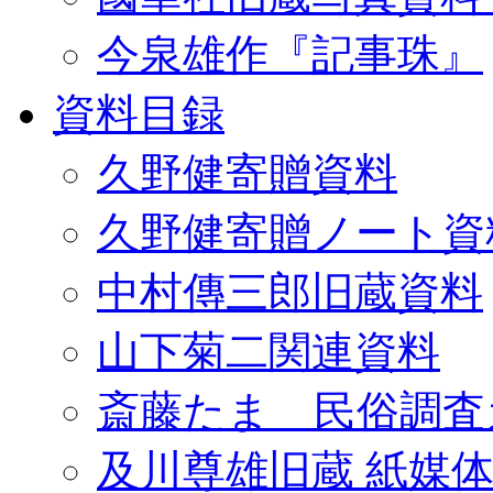
今泉雄作『記事珠』
資料目録
久野健寄贈資料
久野健寄贈ノート資
中村傳三郎旧蔵資料
山下菊二関連資料
斎藤たま 民俗調査
及川尊雄旧蔵 紙媒