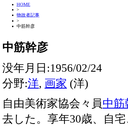
HOME
>
物故者記事
>
中筋幹彦
中筋幹彦
没年月日:1956/02/24
分野:
洋
,
画家
(洋)
自由美術家協会々員
中筋
去した。享年30歳、自宅