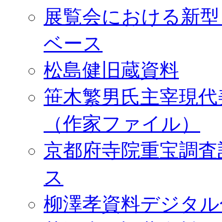
展覧会における新型
ベース
松島健旧蔵資料
笹木繁男氏主宰現代
（作家ファイル）
京都府寺院重宝調査
ス
柳澤孝資料デジタル