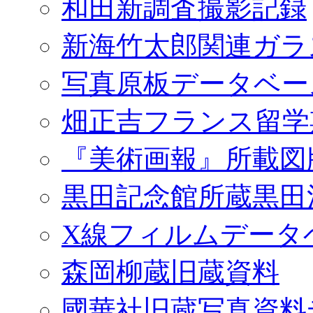
和田新調査撮影記録
新海竹太郎関連ガラ
写真原板データベー
畑正吉フランス留学
『美術画報』所載図
黒田記念館所蔵黒田
X線フィルムデータ
森岡柳蔵旧蔵資料
國華社旧蔵写真資料