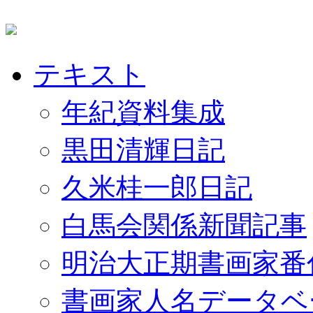
テキスト
年紀資料集成
黒田清輝日記
久米桂一郎日記
白馬会関係新聞記事
明治大正期書画家番
書画家人名データベ