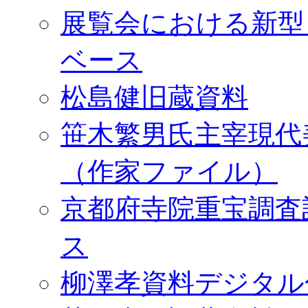
展覧会における新型
ベース
松島健旧蔵資料
笹木繁男氏主宰現代
（作家ファイル）
京都府寺院重宝調査
ス
柳澤孝資料デジタル