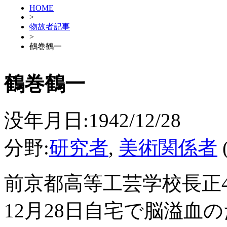
HOME
>
物故者記事
>
鶴巻鶴一
鶴巻鶴一
没年月日:1942/12/28
分野:
研究者
,
美術関係者
前京都高等工芸学校長正
12月28日自宅で脳溢血