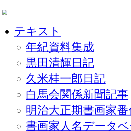
テキスト
年紀資料集成
黒田清輝日記
久米桂一郎日記
白馬会関係新聞記事
明治大正期書画家番
書画家人名データベ