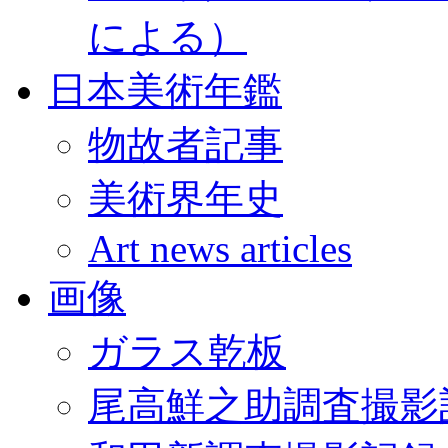
による）
日本美術年鑑
物故者記事
美術界年史
Art news articles
画像
ガラス乾板
尾高鮮之助調査撮影