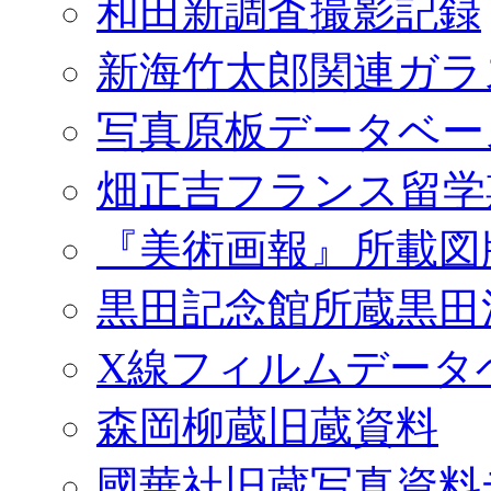
和田新調査撮影記録
新海竹太郎関連ガラ
写真原板データベー
畑正吉フランス留学
『美術画報』所載図
黒田記念館所蔵黒田
X線フィルムデータ
森岡柳蔵旧蔵資料
國華社旧蔵写真資料