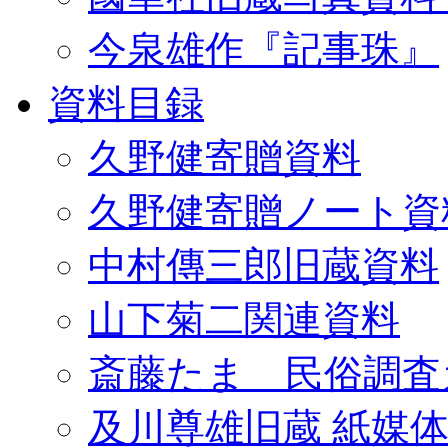
今泉雄作『記事珠』
資料目録
久野健寄贈資料
久野健寄贈ノート資
中村傳三郎旧蔵資料
山下菊二関連資料
斎藤たま 民俗調査
及川尊雄旧蔵 紙媒