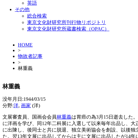
英語
その他
総合検索
東京文化財研究所刊行物リポジトリ
東京文化財研究所蔵書検索（OPAC）
HOME
>
物故者記事
>
林重義
林重義
没年月日:1944/03/15
分野:
洋
,
画家
(洋)
文展審査員、国画会会員
林重義
は胃癌の為3月15日逝去した
に洋画を学び、同12年二科展に入選して以来毎年出品し、大
に出陳し、後同士と共に脱退、独立美術協会を創設、以後独
た。翌13年文展に出品してからは主に文展に出品したが14