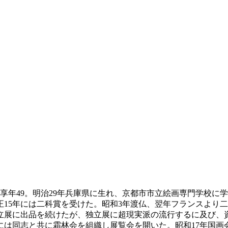
。享年49。明治29年兵庫県に生れ、京都市市立絵画専門学校に
正15年には二科賞を受けた。昭和3年渡仏、翌年フランスより
立展に出品を続けたが、独立展に超現実派の流行するに及び、資
年には同志と共に霜林会を組織し展覧会を開いた。昭和17年国