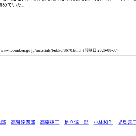
努めていた。
.go.jp/materials/bukko/8670.html（閲覧日 2026-08-07）
逸郎
高畠達四郎
高森捷三
足立源一郎
小林和作
児島善