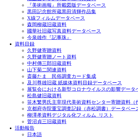
『美術画報』所載図版データベース
黒田記念館所蔵黒田清輝作品集
X線フィルムデータベース
森岡柳蔵旧蔵資料
國華社旧蔵写真資料データベース
今泉雄作『記事珠』
資料目録
久野健寄贈資料
久野健寄贈ノート資料
中村傳三郎旧蔵資料
山下菊二関連資料
斎藤たま 民俗調査カード集成
及川尊雄旧蔵 紙媒体資料目録データベース
展覧会における新型コロナウイルスの影響データ
松島健旧蔵資料
笹木繁男氏主宰現代美術資料センター寄贈資料（
京都府寺院重宝調査記録（赤松調書）データベー
柳澤孝資料デジタル化フィルム_リスト
菅沼貞三旧蔵資料
活動報告
日本語