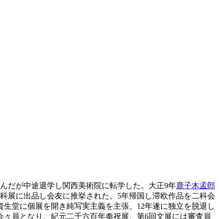
学んだが中途退学し関西美術院に転学した。大正9年
鹿子木孟郎
二科展に出品し会友に推挙された。5年帰国し滞欧作品を二科会
生堂に個展を開き純写実主義を主張、12年遂に独立を脱退し
画会々員となり、紀元二千六百年奉祝展、第6回文展には審査員