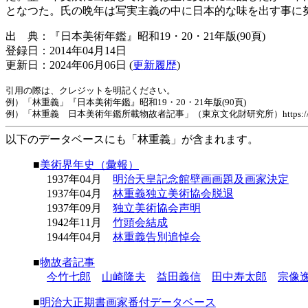
となつた。氏の晩年は写実主義の中に日本的な味を出す事に
出 典：『日本美術年鑑』昭和19・20・21年版(90頁)
登録日：2014年04月14日
更新日：2024年06月06日 (
更新履歴
)
引用の際は、クレジットを明記ください。
例）「林重義」『日本美術年鑑』昭和19・20・21年版(90頁)
例）「林重義 日本美術年鑑所載物故者記事」（東京文化財研究所）https://www.tobunken
以下のデータベースにも「林重義」が含まれます。
■
美術界年史（彙報）
1937年04月
明治天皇記念館壁画画題及画家決定
1937年04月
林重義独立美術協会脱退
1937年09月
独立美術協会声明
1942年11月
竹頭会結成
1944年04月
林重義告別追悼会
■
物故者記事
今竹七郎
山崎隆夫
益田義信
田中寿太郎
宗像
■
明治大正期書画家番付データベース