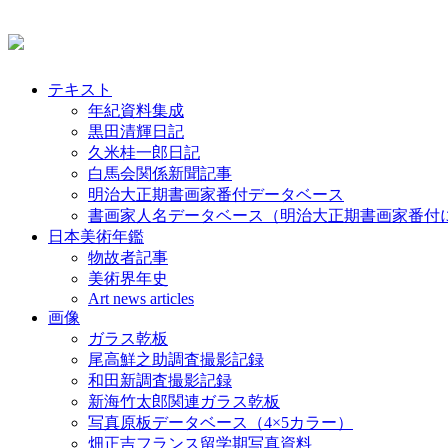
テキスト
年紀資料集成
黒田清輝日記
久米桂一郎日記
白馬会関係新聞記事
明治大正期書画家番付データベース
書画家人名データベース（明治大正期書画家番付
日本美術年鑑
物故者記事
美術界年史
Art news articles
画像
ガラス乾板
尾高鮮之助調査撮影記録
和田新調査撮影記録
新海竹太郎関連ガラス乾板
写真原板データベース（4×5カラー）
畑正吉フランス留学期写真資料