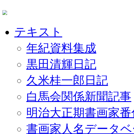
テキスト
年紀資料集成
黒田清輝日記
久米桂一郎日記
白馬会関係新聞記事
明治大正期書画家番
書画家人名データベ