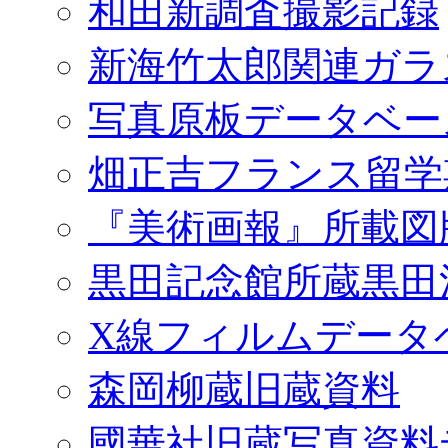
和田新調査撮影記録
新海竹太郎関連ガラ
写真原板データベー
畑正吉フランス留学
『美術画報』所載図
黒田記念館所蔵黒田
X線フィルムデータ
森岡柳蔵旧蔵資料
國華社旧蔵写真資料