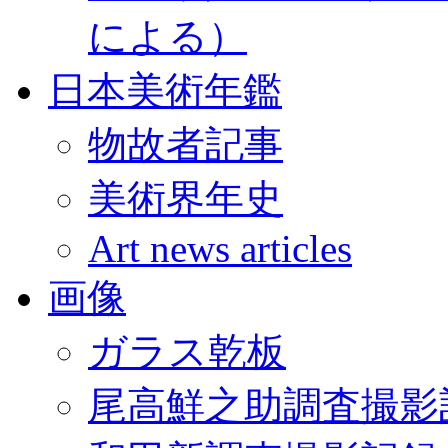
による）
日本美術年鑑
物故者記事
美術界年史
Art news articles
画像
ガラス乾板
尾高鮮之助調査撮影