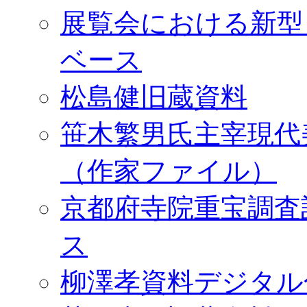
展覧会における新型
ベース
松島健旧蔵資料
笹木繁男氏主宰現代
（作家ファイル）
京都府寺院重宝調査
ス
柳澤孝資料デジタル