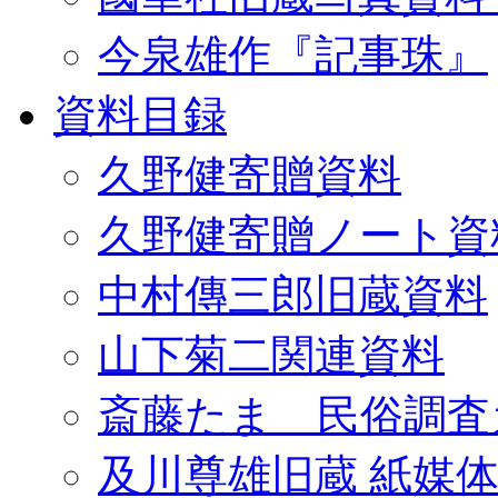
今泉雄作『記事珠』
資料目録
久野健寄贈資料
久野健寄贈ノート資
中村傳三郎旧蔵資料
山下菊二関連資料
斎藤たま 民俗調査
及川尊雄旧蔵 紙媒