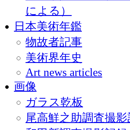
による）
日本美術年鑑
物故者記事
美術界年史
Art news articles
画像
ガラス乾板
尾高鮮之助調査撮影