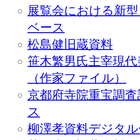
展覧会における新型
ベース
松島健旧蔵資料
笹木繁男氏主宰現代
（作家ファイル）
京都府寺院重宝調査
ス
柳澤孝資料デジタル