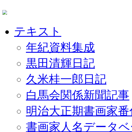
テキスト
年紀資料集成
黒田清輝日記
久米桂一郎日記
白馬会関係新聞記事
明治大正期書画家番
書画家人名データベ