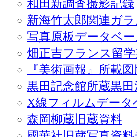
和田新調査撮影記録
新海竹太郎関連ガラ
写真原板データベー
畑正吉フランス留学
『美術画報』所載図
黒田記念館所蔵黒田
X線フィルムデータ
森岡柳蔵旧蔵資料
國華社旧蔵写真資料