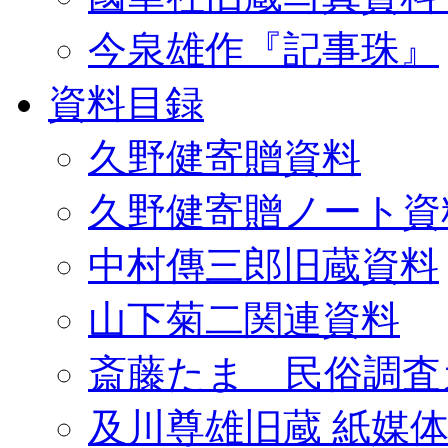
今泉雄作『記事珠』
資料目録
久野健寄贈資料
久野健寄贈ノート資
中村傳三郎旧蔵資料
山下菊二関連資料
斎藤たま 民俗調査
及川尊雄旧蔵 紙媒