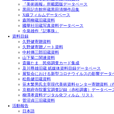
『美術画報』所載図版データベース
黒田記念館所蔵黒田清輝作品集
X線フィルムデータベース
森岡柳蔵旧蔵資料
國華社旧蔵写真資料データベース
今泉雄作『記事珠』
資料目録
久野健寄贈資料
久野健寄贈ノート資料
中村傳三郎旧蔵資料
山下菊二関連資料
斎藤たま 民俗調査カード集成
及川尊雄旧蔵 紙媒体資料目録データベース
展覧会における新型コロナウイルスの影響データ
松島健旧蔵資料
笹木繁男氏主宰現代美術資料センター寄贈資料（
京都府寺院重宝調査記録（赤松調書）データベー
柳澤孝資料デジタル化フィルム_リスト
菅沼貞三旧蔵資料
活動報告
日本語