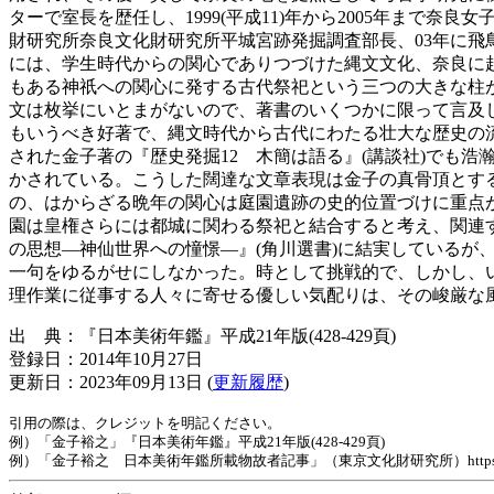
ターで室長を歴任し、1999(平成11)年から2005年まで
財研究所奈良文化財研究所平城宮跡発掘調査部長、03年に飛
には、学生時代からの関心でありつづけた縄文文化、奈良に
もある神祇への関心に発する古代祭祀という三つの大きな柱
文は枚挙にいとまがないので、著書のいくつかに限って言及し
もいうべき好著で、縄文時代から古代にわたる壮大な歴史の
された金子著の『歴史発掘12 木簡は語る』(講談社)でも
かされている。こうした闊達な文章表現は金子の真骨頂とす
の、はからざる晩年の関心は庭園遺跡の史的位置づけに重点
園は皇権さらには都城に関わる祭祀と結合すると考え、関連す
の思想―神仙世界への憧憬―』(角川選書)に結実している
一句をゆるがせにしなかった。時として挑戦的で、しかし、
理作業に従事する人々に寄せる優しい気配りは、その峻厳な
出 典：『日本美術年鑑』平成21年版(428-429頁)
登録日：2014年10月27日
更新日：2023年09月13日 (
更新履歴
)
引用の際は、クレジットを明記ください。
例）「金子裕之」『日本美術年鑑』平成21年版(428-429頁)
例）「金子裕之 日本美術年鑑所載物故者記事」（東京文化財研究所）https://www.tobunke