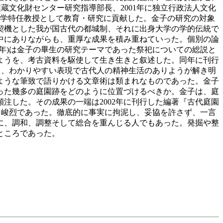
研埋蔵文化財センター研究指導部長、2001年に独立行政法人文化
大学特任教授として教育・研究に貢献した。金子の研究の対象
契機とした我が国古代の都城制、それに出身大学の学的伝統で
中にありながらも、重厚な成果を積み重ねていった。個別の論
6年)は金子の畢生の研究テーマであった祭祀についての総説と
ようを、考古資料を駆使して生き生きと叙述した。同年に刊行
て、わかりやすい表現で古代人の精神生活のありようが解き明
ような筆致で語りかける文章術は類まれなものであった。金子
った幾多の庭園跡をどのように位置づけるべきか。金子は、庭
注した。その成果の一端は2002年に刊行した編著『古代庭園
て峻烈であった。徹底的に事実に拘泥し、妥協を許さず、一言
に、調和、調整そして総合を重んじる人でもあった。発掘や整
ところであった。