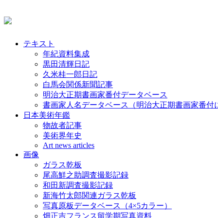
テキスト
年紀資料集成
黒田清輝日記
久米桂一郎日記
白馬会関係新聞記事
明治大正期書画家番付データベース
書画家人名データベース（明治大正期書画家番付
日本美術年鑑
物故者記事
美術界年史
Art news articles
画像
ガラス乾板
尾高鮮之助調査撮影記録
和田新調査撮影記録
新海竹太郎関連ガラス乾板
写真原板データベース（4×5カラー）
畑正吉フランス留学期写真資料