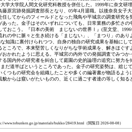
奈良女子大学大学院人間文化研究科教授を併任した。1999年に奈文
鳥藤原宮跡発掘調査部長となり、05年4月退職。以後奈良女子
赴任してからのフィールドとなった飛鳥や平城京の調査研究を
があった。金子はそのいずれについても、日常業務の多忙さの
ておこう。『日本の美術 まじないの世界Ⅰ』(至文堂、199
流れの中に脈々と生き続ける「まじない」、「まつり」のあり
浩瀚な知識に裏付けられつつ、自身の独自の研究成果を基軸にし
るところで、本来堅苦しくなりがちな学術成果を、解きほぐす
がおかれたように思える。平城宮の内外での発掘調査でみつか
る国内外の研究者を糾合して庭園の史的論理の追究に努力を傾
が、まだ道半ばというところであった。金子の研究姿勢は、総じ
いくつもの研究会を組織したことや多くの編著書が物語るよう
風貌からは窺いがたいものの、近くに過ごす者達の等しく知る
n.go.jp/materials/bukko/28419.html（閲覧日 2026-08-08）