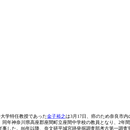
子大学特任教授であった
金子裕之
は3月17日、癌のため奈良市内の
、同年神奈川県高座郡座間町立座間中学校の教員となり、2年間
従事した。86年以降、奈文研平城宮跡発掘調査部考古第一調査