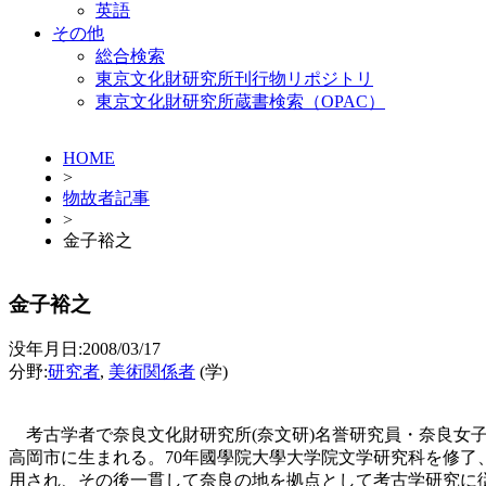
英語
その他
総合検索
東京文化財研究所刊行物リポジトリ
東京文化財研究所蔵書検索（OPAC）
HOME
>
物故者記事
>
金子裕之
金子裕之
没年月日:2008/03/17
分野:
研究者
,
美術関係者
(学)
考古学者で奈良文化財研究所(奈文研)名誉研究員・奈良女
高岡市に生まれる。70年國學院大學大学院文学研究科を修了
用され、その後一貫して奈良の地を拠点として考古学研究に