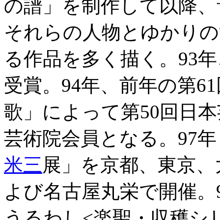
の譜」を制作して以降、
それらの人物とゆかりの
る作品を多く描く。93
受賞。94年、前年の第6
歌」によって第50回日
芸術院会員となる。97
米三
展」を京都、東京、
よび名古屋丸栄で開催。
うるわし<楽聖・収穫シ