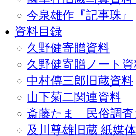
今泉雄作『記事珠』
資料目録
久野健寄贈資料
久野健寄贈ノート資
中村傳三郎旧蔵資料
山下菊二関連資料
斎藤たま 民俗調査
及川尊雄旧蔵 紙媒