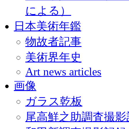
による）
日本美術年鑑
物故者記事
美術界年史
Art news articles
画像
ガラス乾板
尾高鮮之助調査撮影