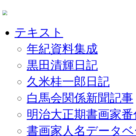
テキスト
年紀資料集成
黒田清輝日記
久米桂一郎日記
白馬会関係新聞記事
明治大正期書画家番
書画家人名データベ