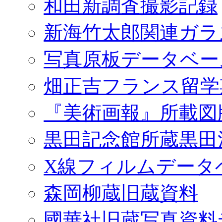
和田新調査撮影記録
新海竹太郎関連ガラ
写真原板データベー
畑正吉フランス留学
『美術画報』所載図
黒田記念館所蔵黒田
X線フィルムデータ
森岡柳蔵旧蔵資料
國華社旧蔵写真資料