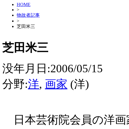
HOME
>
物故者記事
>
芝田米三
芝田米三
没年月日:2006/05/15
分野:
洋
,
画家
(洋)
日本芸術院会員の洋画