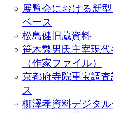
展覧会における新型
ベース
松島健旧蔵資料
笹木繁男氏主宰現代
（作家ファイル）
京都府寺院重宝調査
ス
柳澤孝資料デジタル