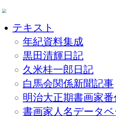
テキスト
年紀資料集成
黒田清輝日記
久米桂一郎日記
白馬会関係新聞記事
明治大正期書画家番
書画家人名データベ