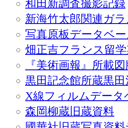
和田新調査撮影記録
新海竹太郎関連ガラ
写真原板データベー
畑正吉フランス留学
『美術画報』所載図
黒田記念館所蔵黒田
X線フィルムデータ
森岡柳蔵旧蔵資料
國華社旧蔵写真資料