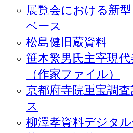
展覧会における新型
ベース
松島健旧蔵資料
笹木繁男氏主宰現代
（作家ファイル）
京都府寺院重宝調査
ス
柳澤孝資料デジタル