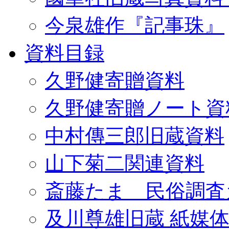
今泉雄作『記事珠』
資料目録
久野健寄贈資料
久野健寄贈ノート資
中村傳三郎旧蔵資料
山下菊二関連資料
斎藤たま 民俗調査
及川尊雄旧蔵 紙媒