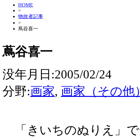
HOME
>
物故者記事
>
蔦谷喜一
蔦谷喜一
没年月日:2005/02/24
分野:
画家
,
画家（その他
「きいちのぬりえ」で