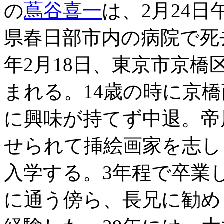
の
蔦谷喜一
は、2月24日
県春日部市内の病院で死去し
年2月18日、東京市京
まれる。14歳の時に京
に興味が持てず中退。帝
せられて挿絵画家を志し、
入学する。3年程で卒業
に通う傍ら、長兄に勧め