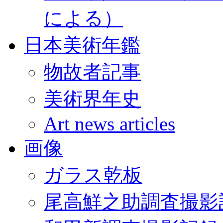
による）
日本美術年鑑
物故者記事
美術界年史
Art news articles
画像
ガラス乾板
尾高鮮之助調査撮影