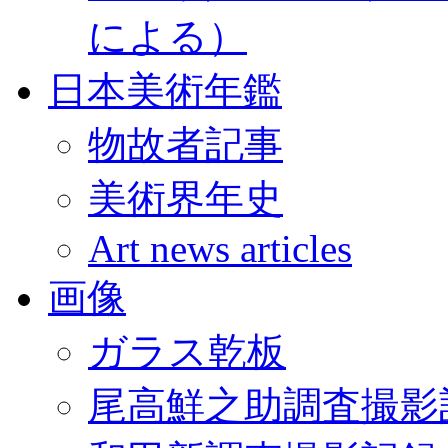
による）
日本美術年鑑
物故者記事
美術界年史
Art news articles
画像
ガラス乾板
尾高鮮之助調査撮影