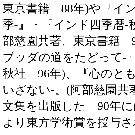
東京書籍 88年)や『イ
季-』・『インド四季暦-
部慈園共著、東京書籍 9
ブッダの道をたどって-
秋社 96年)、『心のと
いざない-』(阿部慈園共
文集を出版した。90年
より東方学術賞を授与さ