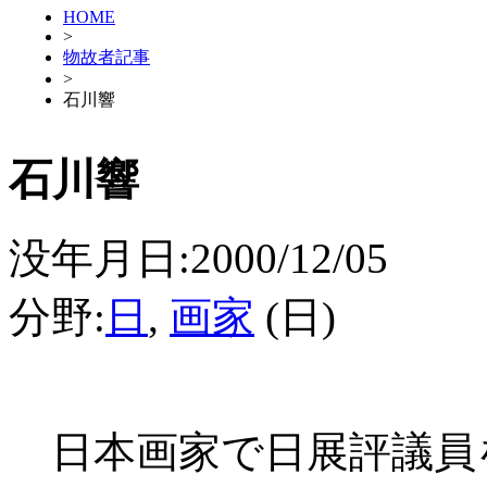
HOME
>
物故者記事
>
石川響
石川響
没年月日:2000/12/05
分野:
日
,
画家
(日)
日本画家で日展評議員