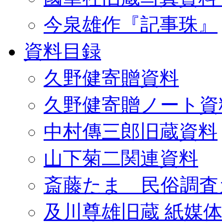
今泉雄作『記事珠』
資料目録
久野健寄贈資料
久野健寄贈ノート資
中村傳三郎旧蔵資料
山下菊二関連資料
斎藤たま 民俗調査
及川尊雄旧蔵 紙媒