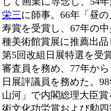
して画業に専念し、54
栄三
に師事。66年「昼
寿賞を受賞し、67年の中
種美術館賞展に推薦出品
第5回改組日展特選を受
審査員を務め、77年から日
日展評議員を務めた。98
山河」で内閣総理大臣賞を
術文化功労賞および勲四