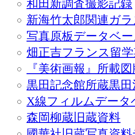
和田新調査撮影記録
新海竹太郎関連ガラ
写真原板データベー
畑正吉フランス留学
『美術画報』所載図
黒田記念館所蔵黒田
X線フィルムデータ
森岡柳蔵旧蔵資料
國華社旧蔵写真資料