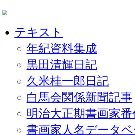
テキスト
年紀資料集成
黒田清輝日記
久米桂一郎日記
白馬会関係新聞記事
明治大正期書画家番
書画家人名データベ