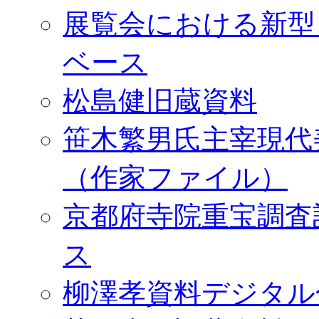
展覧会における新型
ベース
松島健旧蔵資料
笹木繁男氏主宰現代
（作家ファイル）
京都府寺院重宝調査
ス
柳澤孝資料デジタル