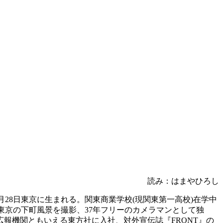
読み：はまやひろし
3月28日東京に生まれる。関東商業学校(現関東第一高校)在学中
東京の下町風景を撮影、37年フリーのカメラマンとして独
広報機関ともいえる東方社に入社、対外宣伝誌『FRONT』の