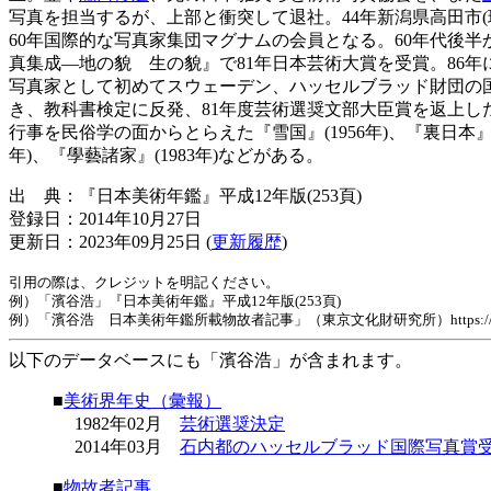
写真を担当するが、上部と衝突して退社。44年新潟県高田市
60年国際的な写真家集団マグナムの会員となる。60年代後
真集成―地の貌 生の貌』で81年日本芸術大賞を受賞。86
写真家として初めてスウェーデン、ハッセルブラッド財団の国
き、教科書検定に反発、81年度芸術選奨文部大臣賞を返上
行事を民俗学の面からとらえた『雪国』(1956年)、『裏日本』
年)、『學藝諸家』(1983年)などがある。
出 典：『日本美術年鑑』平成12年版(253頁)
登録日：2014年10月27日
更新日：2023年09月25日 (
更新履歴
)
引用の際は、クレジットを明記ください。
例）「濱谷浩」『日本美術年鑑』平成12年版(253頁)
例）「濱谷浩 日本美術年鑑所載物故者記事」（東京文化財研究所）https://www.tobunken.
以下のデータベースにも「濱谷浩」が含まれます。
■
美術界年史（彙報）
1982年02月
芸術選奨決定
2014年03月
石内都のハッセルブラッド国際写真賞
■
物故者記事