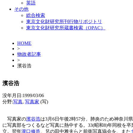
英語
その他
総合検索
東京文化財研究所刊行物リポジトリ
東京文化財研究所蔵書検索（OPAC）
HOME
>
物故者記事
>
濱谷浩
濱谷浩
没年月日:1999/03/06
分野:
写真
,
写真家
(写)
写真家の
濱谷浩
は3月6日午後2時57分、肺炎のため神奈川県
に写真部をつくるなど写真に熱中する。33(昭和8)年同校
立。翌年
瀧口修造
、兄の田中雅夫らと前衛写真協会を、また