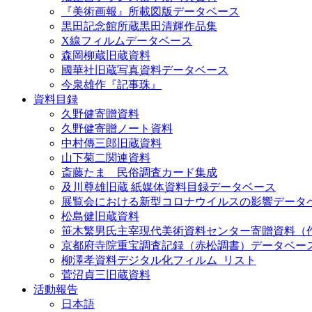
『美術画報』所載図版データベース
黒田記念館所蔵黒田清輝作品集
X線フィルムデータベース
森岡柳蔵旧蔵資料
國華社旧蔵写真資料データベース
今泉雄作『記事珠』
資料目録
久野健寄贈資料
久野健寄贈ノート資料
中村傳三郎旧蔵資料
山下菊二関連資料
斎藤たま 民俗調査カード集成
及川尊雄旧蔵 紙媒体資料目録データベース
展覧会における新型コロナウイルスの影響データ
松島健旧蔵資料
笹木繁男氏主宰現代美術資料センター寄贈資料（
京都府寺院重宝調査記録（赤松調書）データベー
柳澤孝資料デジタル化フィルム_リスト
菅沼貞三旧蔵資料
活動報告
日本語