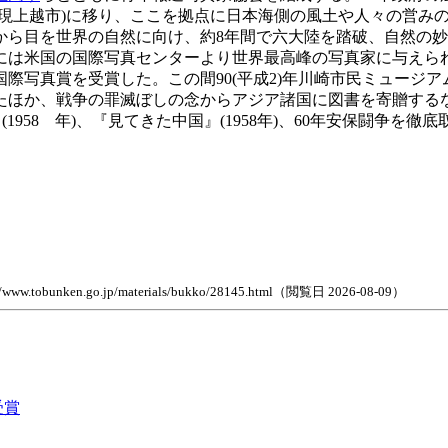
(現上越市)に移り、ここを拠点に日本海側の風土や人々の営み
半から目を世界の自然に向け、約8年間で六大陸を踏破、自然の
年には米国の国際写真センターより世界最高峰の写真家に与え
際写真賞を受賞した。この間90(平成2)年川崎市民ミュージア
したほか、戦争の罪滅ぼしの念からアジア諸国に図書を寄贈する
(1958 年)、『見てきた中国』(1958年)、60年安保闘争を
go.jp/materials/bukko/28145.html（閲覧日 2026-08-09）
受賞