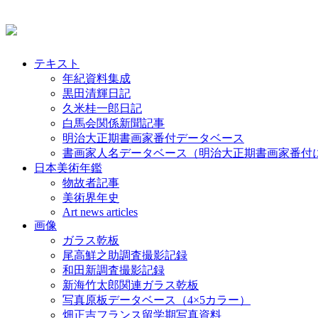
テキスト
年紀資料集成
黒田清輝日記
久米桂一郎日記
白馬会関係新聞記事
明治大正期書画家番付データベース
書画家人名データベース（明治大正期書画家番付
日本美術年鑑
物故者記事
美術界年史
Art news articles
画像
ガラス乾板
尾高鮮之助調査撮影記録
和田新調査撮影記録
新海竹太郎関連ガラス乾板
写真原板データベース（4×5カラー）
畑正吉フランス留学期写真資料