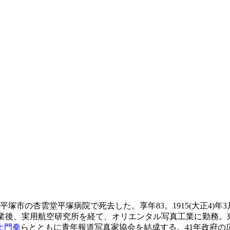
平塚市の杏雲堂平塚病院で死去した。享年83。1915(大正4)年
を卒業後、実用航空研究所を経て、オリエンタル写真工業に勤務。
土門拳
らとともに青年報道写真家協会を結成する。41年政府の