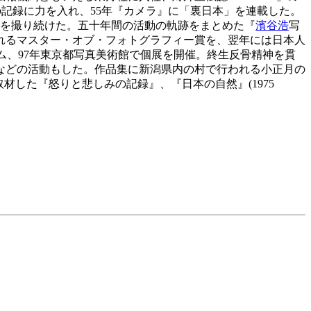
の記録に力を入れ、55年『カメラ』に「裏日本」を連載した。
妙を撮り続けた。五十年間の活動の軌跡をまとめた『
濱谷浩
写
られるマスター・オブ・フォトグラフィー賞を、翌年には日本人
ム、97年東京都写真美術館で個展を開催。終生反骨精神を貫
などの活動もした。作品集に新潟県内の村で行われる小正月の
徹底取材した『怒りと悲しみの記録』、『日本の自然』(1975